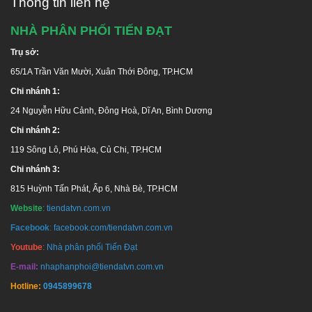
Thông tin liên hệ
NHÀ PHÂN PHỐI TIẾN ĐẠT
Trụ sở:
65/1A Trần Văn Mười, Xuân Thới Đông, TP.HCM
Chi nhánh 1:
24 Nguyễn Hữu Cảnh, Đông Hoà, Dĩ An, Bình Dương
Chi nhánh 2:
119 Sông Lô, Phú Hòa, Củ Chi, TP.HCM
Chi nhánh 3:
815 Huỳnh Tấn Phát, Ấp 6, Nhà Bè, TP.HCM
Website
:
tiendatvn.com.vn
Facebook
:
facebook.com/tiendatvn.com.vn
Youtube
:
Nhà phân phối Tiến Đạt
E-mail:
nhaphanphoi@tiendatvn.com.vn
Hotline:
0945899678