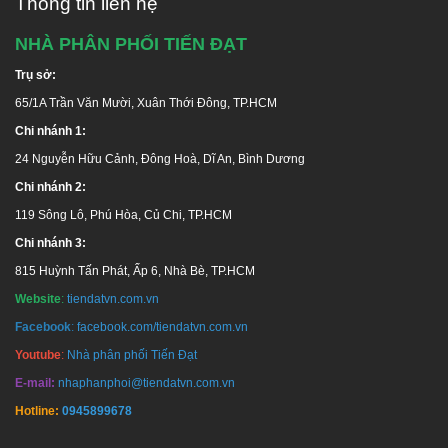
Thông tin liên hệ
NHÀ PHÂN PHỐI TIẾN ĐẠT
Trụ sở:
65/1A Trần Văn Mười, Xuân Thới Đông, TP.HCM
Chi nhánh 1:
24 Nguyễn Hữu Cảnh, Đông Hoà, Dĩ An, Bình Dương
Chi nhánh 2:
119 Sông Lô, Phú Hòa, Củ Chi, TP.HCM
Chi nhánh 3:
815 Huỳnh Tấn Phát, Ấp 6, Nhà Bè, TP.HCM
Website
:
tiendatvn.com.vn
Facebook
:
facebook.com/tiendatvn.com.vn
Youtube
:
Nhà phân phối Tiến Đạt
E-mail:
nhaphanphoi@tiendatvn.com.vn
Hotline:
0945899678