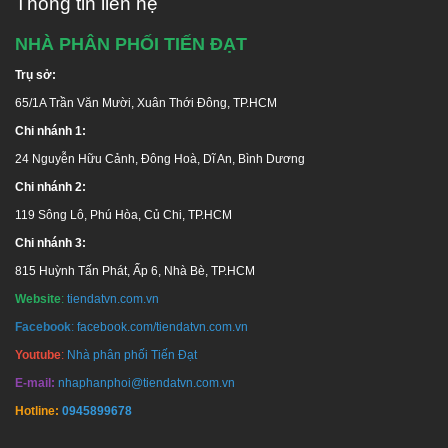
Thông tin liên hệ
NHÀ PHÂN PHỐI TIẾN ĐẠT
Trụ sở:
65/1A Trần Văn Mười, Xuân Thới Đông, TP.HCM
Chi nhánh 1:
24 Nguyễn Hữu Cảnh, Đông Hoà, Dĩ An, Bình Dương
Chi nhánh 2:
119 Sông Lô, Phú Hòa, Củ Chi, TP.HCM
Chi nhánh 3:
815 Huỳnh Tấn Phát, Ấp 6, Nhà Bè, TP.HCM
Website
:
tiendatvn.com.vn
Facebook
:
facebook.com/tiendatvn.com.vn
Youtube
:
Nhà phân phối Tiến Đạt
E-mail:
nhaphanphoi@tiendatvn.com.vn
Hotline:
0945899678