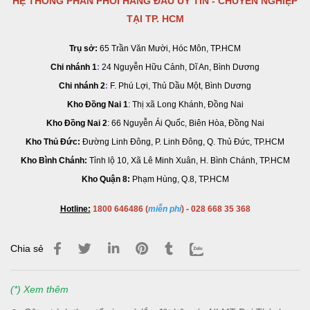
HỆ THỐNG PHÂN PHỐI HÀNG ĐẦU UY TÍN - CHUYÊN NGHIỆP
TẠI TP. HCM
Trụ sở:
65 Trần Văn Mười, Hóc Môn, TP.HCM
Chi nhánh 1
:
24 Nguyễn Hữu Cảnh, Dĩ An, Bình Dương
Chi nhánh 2
:
F. Phú Lợi, Thủ Dầu Một, Bình Dương
Kho Đồng Nai 1
: Thị xã Long Khánh, Đồng Nai
Kho Đồng Nai 2
:
66 Nguyễn Ái Quốc, Biên Hòa, Đồng Nai
Kho Thủ Đức:
Đường Linh Đông, P. Linh Đông, Q. Thủ Đức, TP.HCM
Kho Bình Chánh:
Tỉnh lộ 10, Xã Lê Minh Xuân, H. Bình Chánh, TP.HCM
Kho Quận 8:
Phạm Hùng, Q.8, TP.HCM
Hotline:
1800 646486 (
miễn phí
)
-
028 668 35 368
Chia sẻ
(*) Xem thêm