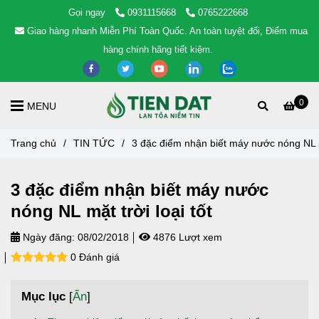
Gọi ngay
0931115668
0765222668
Giao hàng nhanh Miễn Phí Toàn Quốc. An toàn tuyệt đối, Điểm mua
hàng chính hãng tiết kiệm.
0
MENU
Trang chủ
/
TIN TỨC
/
3 đặc điểm nhận biết máy nước nóng NL mặ
3 đặc điểm nhận biết máy nước
nóng NL mặt trời loại tốt
Ngày đăng:
08/02/2018
4876 Lượt xem
0 Đánh giá
Mục lục
[
Ẩn
]