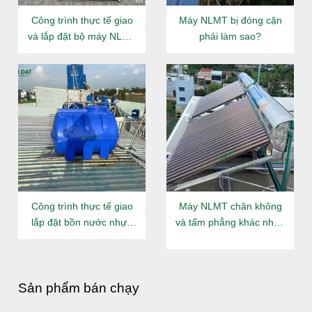
Công trình thực tế giao
Máy NLMT bị đóng cặn
và lắp đặt bộ máy NLMT
phải làm sao?
Đại Thành Gold 160L tại
Đông Hưng Thuận
Công trình thực tế giao
Máy NLMT chân không
lắp đặt bồn nước nhựa
và tấm phẳng khác nhau
Đại Thành Gold nằm tại
gì?
Long An
Sản phẩm bán chạy