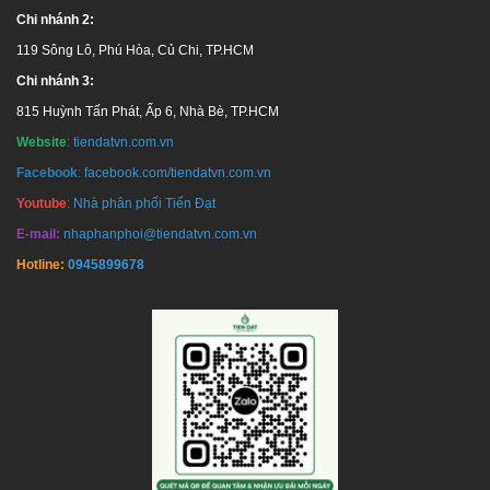
Chi nhánh 2:
119 Sông Lô, Phú Hòa, Củ Chi, TP.HCM
Chi nhánh 3:
815 Huỳnh Tấn Phát, Ấp 6, Nhà Bè, TP.HCM
Website
:
tiendatvn.com.vn
Facebook
:
facebook.com/tiendatvn.com.vn
Youtube
:
Nhà phân phối Tiến Đạt
E-mail:
nhaphanphoi@tiendatvn.com.vn
Hotline:
0945899678