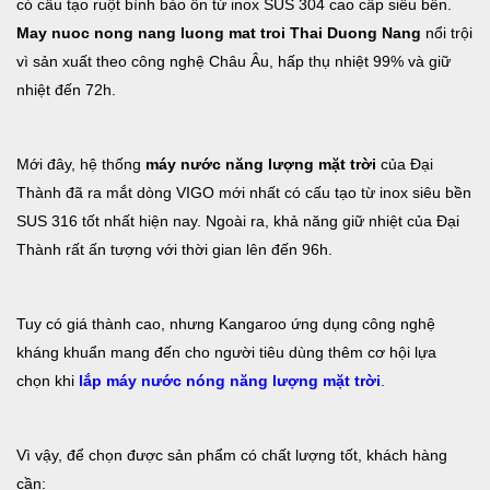
có cấu tạo ruột bình bảo ôn từ inox SUS 304 cao cấp siêu bền.
May nuoc nong nang luong mat troi Thai Duong Nang
nổi trội
vì sản xuất theo công nghệ Châu Âu, hấp thụ nhiệt 99% và giữ
nhiệt đến 72h.
Mới đây, hệ thống
máy nước năng lượng mặt trời
của Đại
Thành đã ra mắt dòng VIGO mới nhất có cấu tạo từ inox siêu bền
SUS 316 tốt nhất hiện nay. Ngoài ra, khả năng giữ nhiệt của Đại
Thành rất ấn tượng với thời gian lên đến 96h.
Tuy có giá thành cao, nhưng Kangaroo ứng dụng công nghệ
kháng khuẩn mang đến cho người tiêu dùng thêm cơ hội lựa
chọn khi
lắp máy nước nóng năng lượng mặt trời
.
Vì vậy, để chọn được sản phẩm có chất lượng tốt, khách hàng
cần: