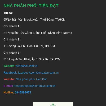
NHÀ PHÂN PHỐI TIẾN ĐẠT
Trụ sở:
65/1A Trần Văn Mười, Xuân Thới Đông, TP.HCM
Chi nhánh 1:
24 Nguyễn Hữu Cảnh, Đông Hoà, Dĩ An, Bình Dương
Chi nhánh 2:
119 Sông Lô, Phú Hòa, Củ Chi, TP.HCM
Chi nhánh 3:
815 Huỳnh Tấn Phát, Ấp 6, Nhà Bè, TP.HCM
Website
:
tiendatvn.com.vn
Facebook
:
facebook.com/tiendatvn.com.vn
Youtube
:
Nhà phân phối Tiến Đạt
E-mail:
nhaphanphoi@tiendatvn.com.vn
Hotline:
0945899678