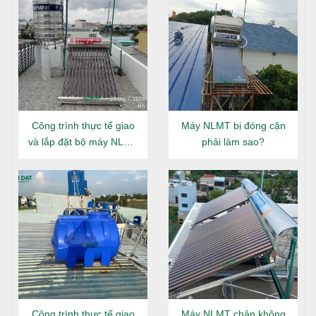
Công trình thực tế giao
Máy NLMT bị đóng cặn
và lắp đặt bộ máy NLMT
phải làm sao?
Đại Thành Gold 160L tại
Đông Hưng Thuận
Công trình thực tế giao
Máy NLMT chân không