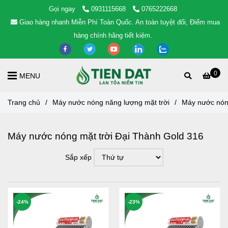
Gọi ngay
0931115668
0765222668
Giao hàng nhanh Miễn Phí Toàn Quốc. An toàn tuyệt đối, Điểm mua
hàng chính hãng tiết kiệm.
0
MENU
Trang chủ
/
Máy nước nóng năng lượng mặt trời
/
Máy nước nóng
Máy nước nóng mặt trời Đại Thành Gold 316
Sắp xếp
-24%
-23%