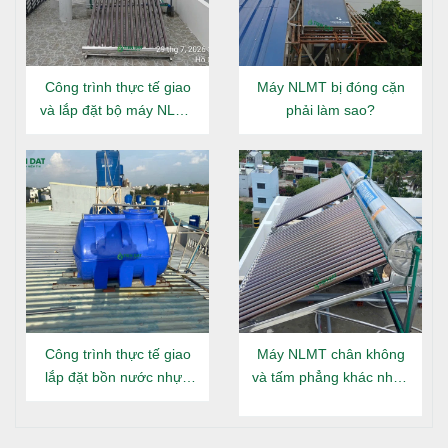
Công trình thực tế giao
Máy NLMT bị đóng cặn
và lắp đặt bộ máy NLMT
phải làm sao?
Đại Thành Gold 160L tại
Đông Hưng Thuận
Công trình thực tế giao
Máy NLMT chân không
lắp đặt bồn nước nhựa
và tấm phẳng khác nhau
Đại Thành Gold nằm tại
gì?
Long An