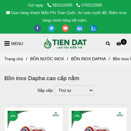
Gọi ngay
0931115668
0765222668
Giao hàng nhanh Miễn Phí Toàn Quốc. An toàn tuyệt đối, Điểm mua
hàng chính hãng tiết kiệm.
0
MENU
Trang chủ
/
BỒN NƯỚC INOX
/
BỒN INOX DAPHA
/
Bồn inox
Bồn inox Dapha cao cấp nằm
Sắp xếp
-6%
-7%