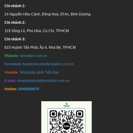
Chi nhánh 1:
24 Nguyễn Hữu Cảnh, Đông Hoà, Dĩ An, Bình Dương
Chi nhánh 2:
119 Sông Lô, Phú Hòa, Củ Chi, TP.HCM
Chi nhánh 3:
815 Huỳnh Tấn Phát, Ấp 6, Nhà Bè, TP.HCM
Website
:
tiendatvn.com.vn
Facebook
:
facebook.com/tiendatvn.com.vn
Youtube
:
Nhà phân phối Tiến Đạt
E-mail:
nhaphanphoi@tiendatvn.com.vn
Hotline:
0945899678