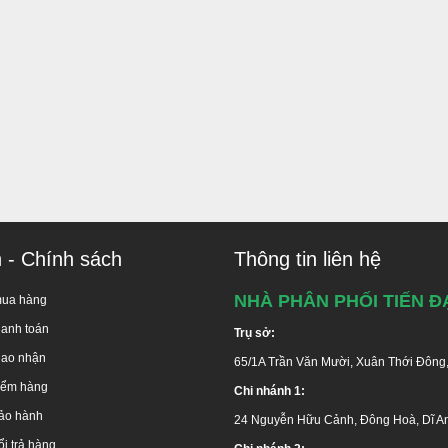
n - Chính sách
Thông tin liên hệ
NHÀ PHÂN PHỐI TIẾN Đ
mua hàng
hanh toán
Trụ sở:
iao nhận
65/1A Trần Văn Mười, Xuân Thới Đông
kiểm hàng
Chi nhánh 1:
ảo hành
24 Nguyễn Hữu Cảnh, Đông Hoà, Dĩ A
i trả hàng