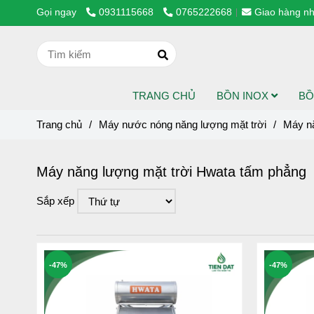
Gọi ngay
0931115668
0765222668
Giao hàng nh
TRANG CHỦ
BỒN INOX
BỒ
Trang chủ
/
Máy nước nóng năng lượng mặt trời
/
Máy nă
Máy năng lượng mặt trời Hwata tấm phẳng
Sắp xếp
-47%
-47%