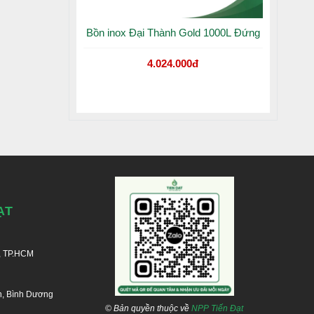
Bồn inox Đại Thành Gold 1000L Đứng
4.024.000đ
ẠT
, TP.HCM
n, Bình Dương
© Bản quyền thuộc về
NPP Tiến Đạt