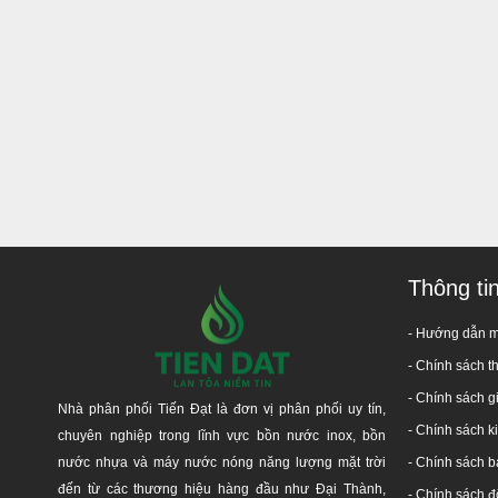
Thông ti
- Hướng dẫn 
-
Chính sách t
- Chính sách g
Nhà phân phối Tiến Đạt là đơn vị phân phối uy tín,
- Chính sách 
chuyên nghiệp trong lĩnh vực bồn nước inox, bồn
nước nhựa và máy nước nóng năng lượng mặt trời
-
Chính sách b
đến từ các thương hiệu hàng đầu như Đại Thành,
-
Chính sách đổ