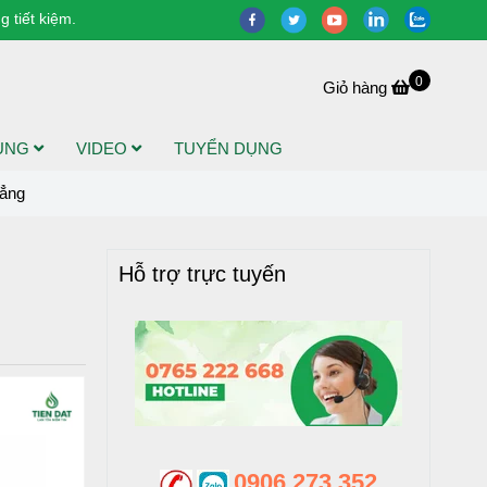
 tiết kiệm.
0
Giỏ hàng
DỤNG
VIDEO
TUYỂN DỤNG
hẳng
Hỗ trợ trực tuyến
0906 273 352