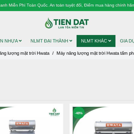
anh Miễn Phí Toàn Quốc. An toàn tuyệt đối, Điểm mua hàng chính hãng
N NHỰA
NLMT ĐẠI THÀNH
NLMT KHÁC
GIA 
ng lượng mặt trời Hwata
/
Máy năng lượng mặt trời Hwata tấm p
-48%