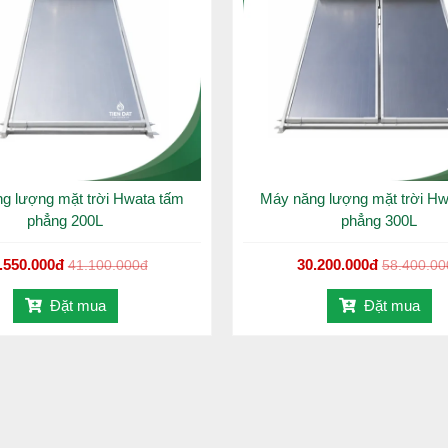
g lượng mặt trời Hwata tấm
Máy năng lượng mặt trời Hw
phẳng 200L
phẳng 300L
.550.000đ
30.200.000đ
41.100.000đ
58.400.00
Đặt mua
Đặt mua