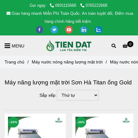
Gọi ngay
0931115668
0765222668
Giao hàng nhanh Miễn Phí Toàn Quốc. An toàn tuyệt đối, Điểm mua
hàng chính hãng tiết kiệm.
0
MENU
Trang chủ
/
Máy nước nóng năng lượng mặt trời
/
Máy nước nón
Máy năng lượng mặt trời Sơn Hà Titan ống Gold
Sắp xếp
-25%
-28%