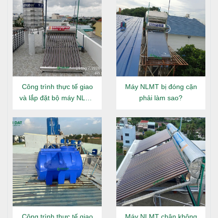
Công trình thực tế giao
Máy NLMT bị đóng cặn
và lắp đặt bộ máy NLMT
phải làm sao?
Đại Thành Gold 160L tại
Đông Hưng Thuận
Công trình thực tế giao
Máy NLMT chân không