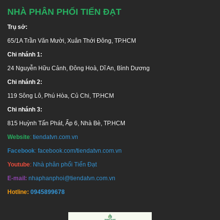
NHÀ PHÂN PHỐI TIẾN ĐẠT
Trụ sở:
65/1A Trần Văn Mười, Xuân Thới Đông, TP.HCM
Chi nhánh 1:
24 Nguyễn Hữu Cảnh, Đông Hoà, Dĩ An, Bình Dương
Chi nhánh 2:
119 Sông Lô, Phú Hòa, Củ Chi, TP.HCM
Chi nhánh 3:
815 Huỳnh Tấn Phát, Ấp 6, Nhà Bè, TP.HCM
Website
:
tiendatvn.com.vn
Facebook
:
facebook.com/tiendatvn.com.vn
Youtube
:
Nhà phân phối Tiến Đạt
E-mail:
nhaphanphoi@tiendatvn.com.vn
Hotline:
0945899678