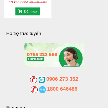
13.290.000đ
19.060.000đ
Đặt mua
Hỗ trợ trực tuyến
0906 273 352
1800 646486
Fanpage