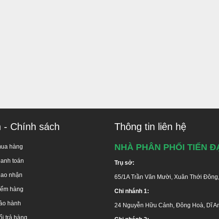
n - Chính sách
Thông tin liên hệ
NHÀ PHÂN PHỐI TIẾN Đ
mua hàng
hanh toán
Trụ sở:
iao nhận
65/1A Trần Văn Mười, Xuân Thới Đông
kiểm hàng
Chi nhánh 1:
ảo hành
24 Nguyễn Hữu Cảnh, Đông Hoà, Dĩ A
i trả hàng