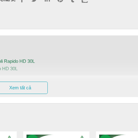
oli Rapido HD 30L
do HD 30L
pido HD 30L
Xem tất cả