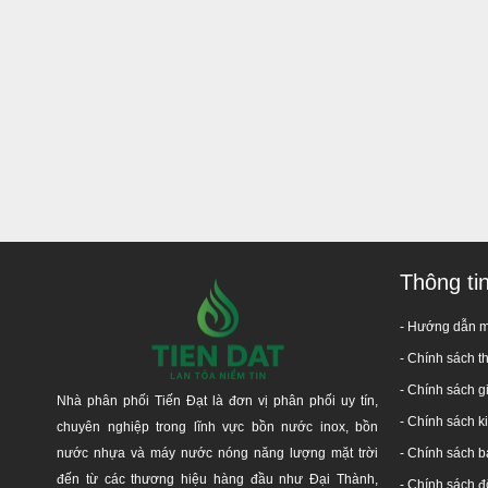
Thông ti
- Hướng dẫn 
-
Chính sách t
- Chính sách g
Nhà phân phối Tiến Đạt là đơn vị phân phối uy tín,
- Chính sách 
chuyên nghiệp trong lĩnh vực bồn nước inox, bồn
nước nhựa và máy nước nóng năng lượng mặt trời
-
Chính sách b
đến từ các thương hiệu hàng đầu như Đại Thành,
-
Chính sách đổ