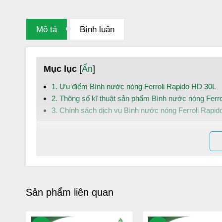
Mô tả
Bình luận
Mục lục
[
Ẩn
]
1. Ưu điểm Bình nước nóng Ferroli Rapido HD 30L
2. Thông số kĩ thuật sản phẩm Bình nước nóng Ferr
3. Chính sách dịch vụ Bình nước nóng Ferroli Rapi
1. Ưu điểm Bình nước nóng Ferroli Ra
Thanh đốt tráng men siêu bền
Hiển thị nhiệt độ
Van xả cặn tiện ích
Sản phẩm liên quan
Thanh MG anode lớn
Bình chứa tráng men Titan siêu bền
Dây nguồn chống giật ELCB