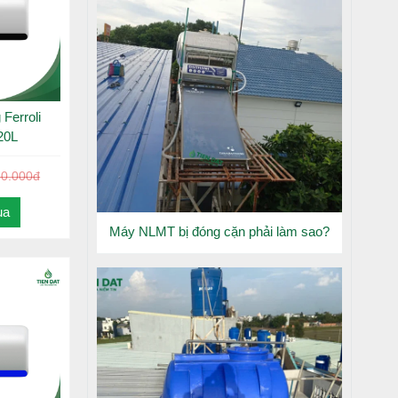
Ferroli
20L
50.000đ
ua
Máy NLMT bị đóng cặn phải làm sao?