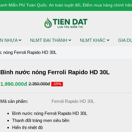
anh Miễn Phí Toàn Quốc. An toàn tuyệt đối, Điểm mua hàng chính hãng
N NHỰA
NLMT ĐẠI THÀNH
NLMT KHÁC
GIA 
c nóng Ferroli Rapido HD 30L
Bình nước nóng Ferroli Rapido HD 30L
1.990.000đ
2.350.000đ
-15%
Mã sản phẩm:
Ferroli Rapido HD 30L
Bình nước nóng Ferroli Rapido HD 30L
Thanh đốt tráng men siêu bền
Hiển thị nhiệt độ