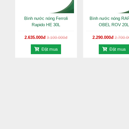
Bình nước nóng Ferroli
Bình nước nóng RA
Rapido HE 30L
OBEL ROV 20L
2.635.000đ
2.290.000đ
3.100.000đ
2.700.
Đặt mua
Đặt mua
2. Thông số kĩ thuật sản phẩm Bình nư
Dung tích bình: 20L
Điện áp: 220 V
Tần số: 50 Hz
Kích thước: 408x370x408mm
Áp lực: 8 Bar
Công suất: 2500 W
Nhiệt độ: 75độ C