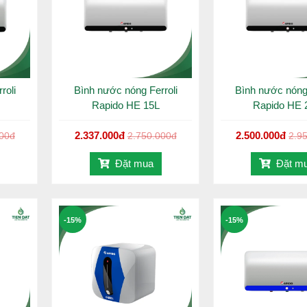
roli
Bình nước nóng Ferroli
Bình nước nóng 
Rapido HE 15L
Rapido HE 
2.337.000đ
2.500.000đ
000đ
2.750.000đ
2.9
Đặt mua
Đặt m
-15%
-15%