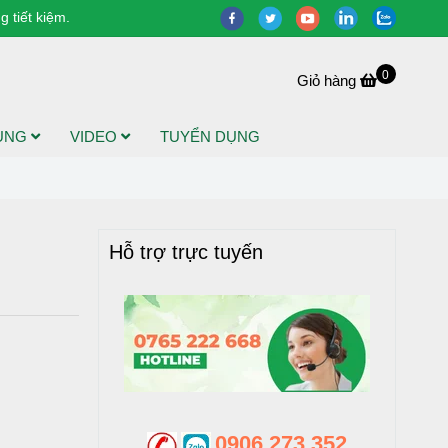
 tiết kiệm.
0
Giỏ hàng
DỤNG
VIDEO
TUYỂN DỤNG
Hỗ trợ trực tuyến
0906 273 352