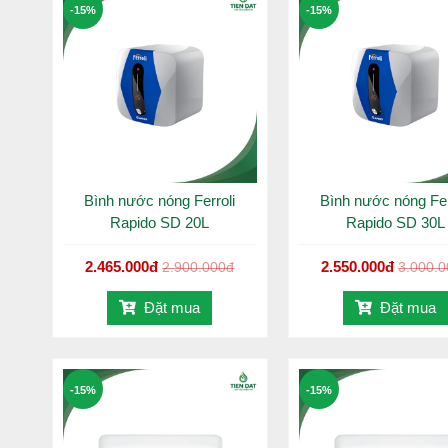
-15%
-15%
Vỏ nhựa ABS chống va đập, an toàn
Cài đặt nhiệt độ
Hãng sản xuất: FERROLI
Công nghệ sản xuất: Italy
Sản xuất tại: Việt Nam
Bình nước nóng Ferroli
Bình nước nóng Fer
Rapido SD 20L
Rapido SD 30L
2.465.000đ
2.550.000đ
2.900.000đ
3.000.
Đặt mua
Đặt mua
-15%
-15%