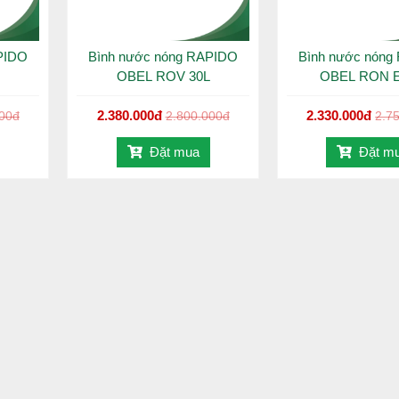
PIDO
Bình nước nóng RAPIDO
Bình nước nóng
OBEL ROV 30L
OBEL RON E
2.380.000đ
2.330.000đ
000đ
2.800.000đ
2.7
Đặt mua
Đặt m
ớc nóng Ferroli Rapido HD 30L