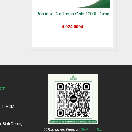
Bồn inox Đại Thành Gold 1000L Đứng
4.024.000đ
ẠT
, TP.HCM
n, Bình Dương
© Bản quyền thuộc về
NPP Tiến Đạt