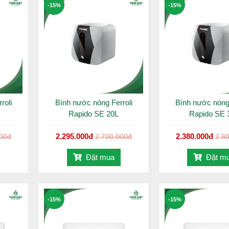
-15%
-15%
roli
Bình nước nóng Ferroli
Bình nước nóng 
Rapido SE 20L
Rapido SE 
2.295.000đ
2.380.000đ
000đ
2.700.000đ
2.8
Đặt mua
Đặt m
-15%
-15%