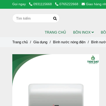
Gọi ngay
0931115668
0765222668
Giao hàng nh
TRANG CHỦ
BỒN INOX
BỒ
Trang chủ
/
Gia dụng
/
Bình nước nóng điện
/
Bình nướ