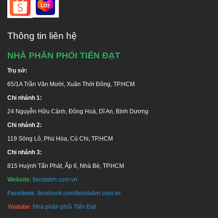
Thông tin liên hệ
NHÀ PHÂN PHỐI TIẾN ĐẠT
Trụ sở:
65/1A Trần Văn Mười, Xuân Thới Đông, TP.HCM
Chi nhánh 1:
24 Nguyễn Hữu Cảnh, Đông Hoà, Dĩ An, Bình Dương
Chi nhánh 2:
119 Sông Lô, Phú Hòa, Củ Chi, TP.HCM
Chi nhánh 3:
815 Huỳnh Tấn Phát, Ấp 6, Nhà Bè, TP.HCM
Website
:
tiendatvn.com.vn
Facebook
:
facebook.com/tiendatvn.com.vn
Youtube
:
Nhà phân phối Tiến Đạt