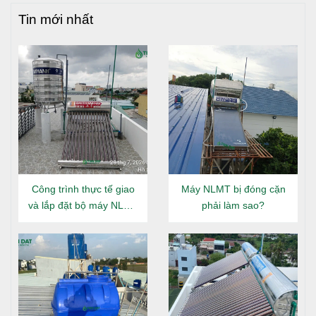
Tin mới nhất
Công trình thực tế giao
Máy NLMT bị đóng cặn
và lắp đặt bộ máy NLMT
phải làm sao?
Đại Thành Gold 160L tại
Đông Hưng Thuận