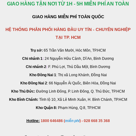
GIAO HÀNG TẬN NƠI TỪ 1H - 5H MIỄN PHÍ AN TOÀN
GIAO HÀNG MIỄN PHÍ TOÀN QUỐC
HỆ THỐNG PHÂN PHỐI HÀNG ĐẦU UY TÍN - CHUYÊN NGHIỆP
TẠI TP. HCM
Trụ sở:
65 Trần Văn Mười, Hóc Môn, TP.HCM
Chi nhánh 1
:
24 Nguyễn Hữu Cảnh, Dĩ An, Bình Dương
Chi nhánh 2
:
F. Phú Lợi, Thủ Dầu Một, Bình Dương
Kho Đồng Nai 1
: Thị xã Long Khánh, Đồng Nai
Kho Đồng Nai 2
:
66 Nguyễn Ái Quốc, Biên Hòa, Đồng Nai
Kho Thủ Đức:
Đường Linh Đông, P. Linh Đông, Q. Thủ Đức, TP.HCM
Kho Bình Chánh:
Tỉnh lộ 10, Xã Lê Minh Xuân, H. Bình Chánh, TP.HCM
Kho Quận 8:
Phạm Hùng, Q.8, TP.HCM
Hotline:
1800 646486 (
miễn phí
)
-
028 668 35 368