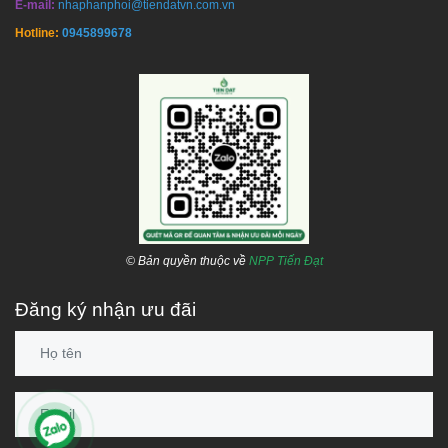
E-mail:
nhaphanphoi@tiendatvn.com.vn
Hotline:
0945899678
© Bản quyền thuộc về
NPP Tiến Đạt
Đăng ký nhận ưu đãi