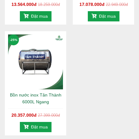
13.564.000đ
17.078.000đ
18.259.000đ
22.949.000đ
BỒN NƯỚC INOX TÂN THÀNH NGANG
THÂN BỒN
CHÂN BỒN
Đặt mua
Đặt mua
Đường kính
Chiều cao x Cao
Dài x Rộng
MÃ SẢN PHẨM
(mm)
(mm)
(mm)
-25%
TT500IN
770
1220 x 870
900 x 770
TT700IN
770
1420 x 870
1140 x 770
TT1000IN
960
1440 x 1110
1130 x 990
TT1500IN
1200
1460 x 1350
1130 x 1220
TT2000IN
1200
1800 x 1350
1480 x 1220
TT2500IN
1440
2000 x 1350
1720 x 1220
TT3000IN
1380
2150 x 1560
1680 x 1420
Bồn nước inox Tân Thành
TT4000IN
1380
2800 x 1560
2300 x 1420
6000L Ngang
TT5000IN
1380
3280 x 1560
2840 x 1410
TT6000IN
1440
4000 x 1570
3550 x 1470
20.357.000đ
27.399.000đ
Đặt mua
THÔNG TIN SẢN PHẨM