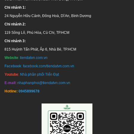
Chi nhánh 1:
24 Nguyễn Hữu Cảnh, Đông Hoà, Dĩ An, Bình Dương
Chi nhánh 2:
119 Sông Lô, Phú Hòa, Củ Chi, TP.HCM
Chi nhánh 3:
815 Huỳnh Tấn Phát, Ấp 6, Nhà Bè, TP.HCM
Website
:
tiendatvn.com.vn
NPP Tiến Đạt là lựa chọn tốt nhất cho Bạn và gia đình khi
Facebook
:
facebook.com/tiendatvn.com.vn
mua, sử dụng sản phẩm từ Tân Á Đại Thành
Youtube
:
Nhà phân phối Tiến Đạt
E-mail:
nhaphanphoi@tiendatvn.com.vn
Hotline:
0945899678
Hotline tư vấn:
1800 646486
(miễn phí)