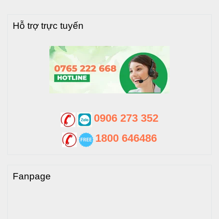
Thông tin chi tiết về sản phẩm
bồn inox
Tân Thành đến từ
Hỗ trợ trực tuyến
Tân Á Đại Thành:
0906 273 352
1800 646486
Fanpage