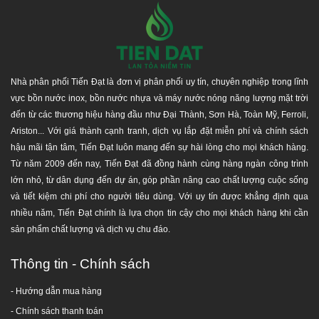
DỊCH VỤ VÀ HẬU MÃI
Nhà phân phối Tiến Đạt với hệ thống phân phối hàng đầu,
uy tín - chuyên nghiệp tại TP.Hồ Chí Minh, Bình Dương,
Nhà phân phối Tiến Đạt là đơn vị phân phối uy tín, chuyên nghiệp trong lĩnh
Đồng Nai, Long An, Tây Ninh,... và các tỉnh lân cận. Chúng
vực bồn nước inox, bồn nước nhựa và máy nước nóng năng lượng mặt trời
tôi luôn mang lại nhiều giá trị nhất, lợi ích cho quý khách
đến từ các thương hiệu hàng đầu như Đại Thành, Sơn Hà, Toàn Mỹ, Ferroli,
hàng khi mua và sử dụng sản phẩm của công ty chúng tôi,
Ariston... Với giá thành cạnh tranh, dịch vụ lắp đặt miễn phí và chính sách
như giao hàng nhanh chóng, hàng đúng chất lượng, an
hậu mãi tận tâm, Tiến Đạt luôn mang đến sự hài lòng cho mọi khách hàng.
toàn tuyệt đối, giá khuyến mãi và ưu đãi công trình công
Từ năm 2009 đến nay, Tiến Đạt đã đồng hành cùng hàng ngàn công trình
nghiệp.
lớn nhỏ, từ dân dụng đến dự án, góp phần nâng cao chất lượng cuộc sống
và tiết kiệm chi phí cho người tiêu dùng. Với uy tín được khẳng định qua
Giá sản phẩm
đã bao gồm 10% thuế VAT
.
nhiều năm, Tiến Đạt chính là lựa chọn tin cậy cho mọi khách hàng khi cần
Miễn phí vận chuyển trên toàn quốc
và hỗ trợ kéo
sản phẩm chất lượng và dịch vụ chu đáo.
lầu tại khu vực TP.HCM.
Thân bồn được thiết kế đa gân vững chắc từ công
Thông tin - Chính sách
nghệ Nhật Bản.
Chân đế inox V3, dày và vững chãi.
- Hướng dẫn mua hàng
Chất liệu bằng
Inox SUS 304 cao cấp
, đảm bảo an
-
Chính sách thanh toán