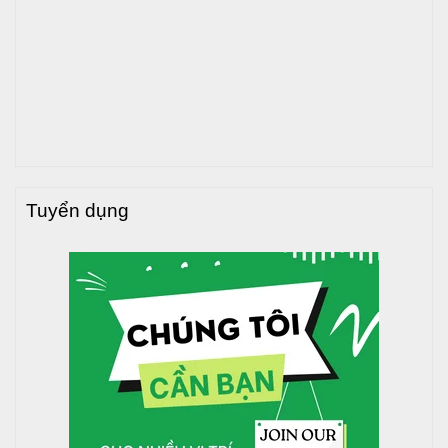
Tuyển dụng
>>>
Xem thêm
:
Bồn nước inox Tân Thành đứng tại đây
giá tốt nhất tại đây