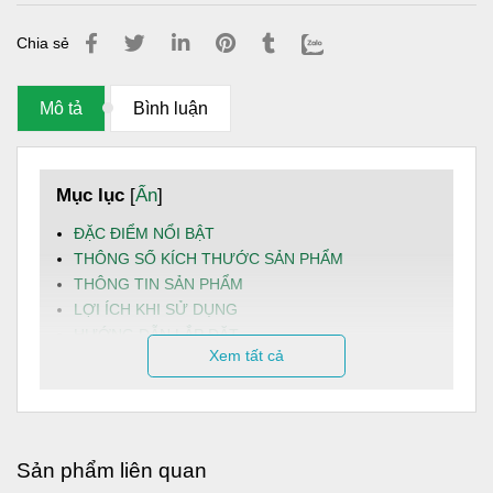
Chia sẻ
Mô tả
Bình luận
Mục lục
[
Ẩn
]
ĐẶC ĐIỂM NỔI BẬT
THÔNG SỐ KÍCH THƯỚC SẢN PHẨM
THÔNG TIN SẢN PHẨM
LỢI ÍCH KHI SỬ DỤNG
HƯỚNG DẪN LẮP ĐẶT
Xem tất cả
HƯỚNG DẪN BẢO TRÌ
DỊCH VỤ VÀ HẬU MÃI
Bồn inox
Tân Thành 2000L ngang là giải pháp trữ nước
an toàn, bền bỉ và tiện lợi, đặc biệt phù hợp cho những
Sản phẩm liên quan
không gian lắp đặt hạn chế chiều cao như mái thấp, gác