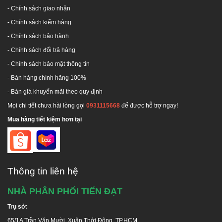
toàn vệ sinh nguồn nước.
- Chính sách giao nhận
Đảm bảo được chăm sóc từ đội ngũ kĩ thuật và bán
- Chính sách kiểm hàng
hàng trong và sau quá trình sử dụng sản phẩm.
Nhận hàn chân sắt
V5 dày 3mm để lắp máy NL mặt
-
Chính sách bảo hành
trời, Lắp bồn nước theo yêu cầu.
-
Chính sách đổi trả hàng
Thời gian bảo hành chính hãng:
12 năm
-
Chính sách bảo mật thông tin
Nhận lắp bồn nước Nhanh chóng - An toàn - Thẩm
- Bán hàng chính hãng 100%
mĩ.
Cam kết: Chính hãng - Đúng chất lượng, bồi thường
- Bán giá khuyến mãi theo quy định
100% giá trị đơn hàng nếu giao hàng không chính
Mọi chi tiết chưa hài lòng gọi
0931115668
để được hỗ trợ ngay!
hãng.
Mua hàng tiết kiệm hơn tại
CHÍNH HÃNG - ĐÚNG CHẤT LƯỢNG - ĐÚNG BẢO
HÀNH - GIÁ KHUYẾN MÃI - ĐÚNG CAM KẾT
Thông tin liên hệ
NHÀ PHÂN PHỐI TIẾN ĐẠT
Trụ sở:
65/1A Trần Văn Mười, Xuân Thới Đông, TP.HCM