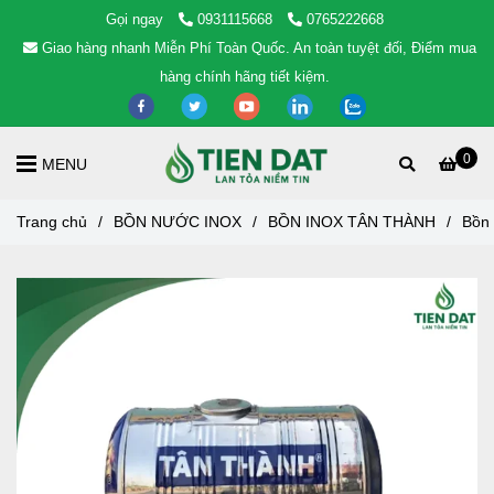
Gọi ngay
0931115668
0765222668
Giao hàng nhanh Miễn Phí Toàn Quốc. An toàn tuyệt đối, Điểm mua
hàng chính hãng tiết kiệm.
0
MENU
Trang chủ
/
BỒN NƯỚC INOX
/
BỒN INOX TÂN THÀNH
/
Bồn 