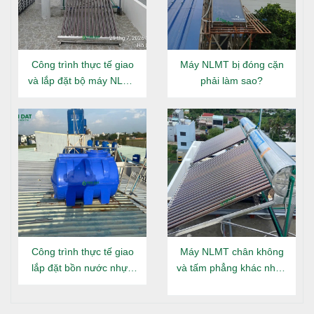
LỢI ÍCH KHI SỬ DỤNG
Công trình thực tế giao
Máy NLMT bị đóng cặn
An toàn cho sức khỏe
: Chất liệu inox SUS 304
và lắp đặt bộ máy NLMT
phải làm sao?
không gây hại cho sức khỏe, đảm bảo nguồn nước
Đại Thành Gold 160L tại
luôn sạch và an toàn cho người sử dụng.
Đông Hưng Thuận
Tiết kiệm chi phí
: Bồn nước inox có tuổi thọ cao, ít
phải bảo trì và sửa chữa, giúp tiết kiệm chi phí vận
hành và bảo dưỡng trong dài hạn.
Thẩm mỹ cao
: Thiết kế đẹp, bề mặt inox sáng bóng,
mang lại vẻ sang trọng cho không gian lắp đặt.
Dễ dàng lắp đặt và bảo trì
: Thiết kế đơn giản, dễ
lắp đặt và bảo trì. Các phụ kiện kèm theo giúp việc
lắp đặt trở nên nhanh chóng và thuận tiện.
Công trình thực tế giao
Máy NLMT chân không
lắp đặt bồn nước nhựa
và tấm phẳng khác nhau
Đại Thành Gold nằm tại
gì?
HƯỚNG DẪN LẮP ĐẶT
Long An