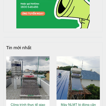
tường để đảm bảo an toàn.
Bước 2: Chuẩn bị dụng cụ lắp đặt
Dụng cụ cần thiết: kìm điện, kìm mỏ vịt, kìm nước,
cút kép mang sông, cờ lê, băng tan, tua vít, ốc vít,
keo dán (hoặc máy hàn nhiệt).
Chuẩn bị sẵn linh kiện phụ kiện cần thiết để thuận
tiện khi lắp đặt.
Tin mới nhất
Bước 3: Kiểm tra sản phẩm và tem bảo hành
Xác nhận bồn nước inox Toàn Mỹ chính hãng với
logo dập nổi trên nắp bồn.
Kiểm tra tem bảo hành để đảm bảo quyền lợi khi sử
dụng.
Bước 4: Đặt chân đế vào vị trí định sẵn
Đặt chân đế vào vị trí lắp đặt trên mặt phẳng, đảm
bảo các chân tiếp xúc đồng đều.
Công trình thực tế giao
Máy NLMT bị đóng cặn