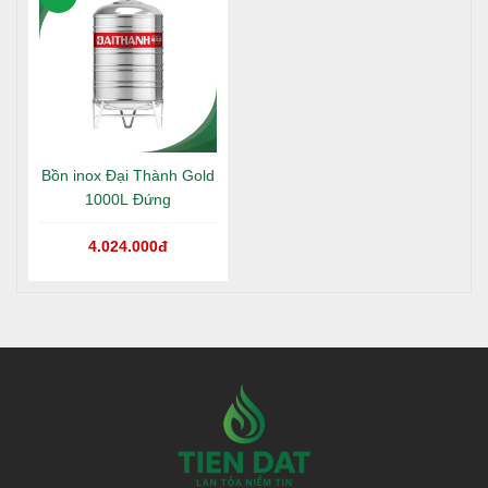
tránh rung lắc trong quá trình sử dụng.
Bước 8: Hoàn thành lắp đặt
Kiểm tra lại toàn bộ các khớp nối, chân đế, vị trí đặt
bồn để đảm bảo an toàn.
Xả nước thử để kiểm tra độ chắc chắn và khả năng
Bồn inox Đại Thành Gold
hoạt động của bồn.
1000L Đứng
Với quy trình lắp đặt đúng kỹ thuật, bồn nước inox Toàn Mỹ
sẽ vận hành ổn định, an toàn và bền bỉ theo thời gian.
4.024.000đ
4. Dịch vụ và hậu mãi
Nhà phân phối Tiến Đạt với hệ thống phân phối hàng đầu,
uy tín - chuyên nghiệp tại TP. Hồ Chí Minh, Bình Dương,