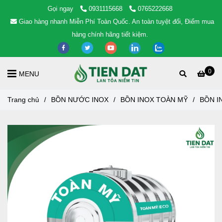
Gọi ngay
0931115668
0765222668
Giao hàng nhanh Miễn Phí Toàn Quốc. An toàn tuyệt đối, Điểm mua
hàng chính hãng tiết kiệm.
0
MENU
Trang chủ
/
BỒN NƯỚC INOX
/
BỒN INOX TOÀN MỸ
/
BỒN I