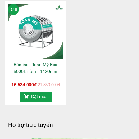
-24%
Bồn inox Toàn Mỹ Eco
5000L nằm - 1420mm
16.534.000đ
21.850.000đ
2. Thông số kỹ thuật của bồn nước inox
Đặt mua
Toàn Mỹ Eco 1500L nằm
Hỗ trợ trực tuyến