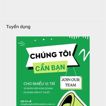
>>> Xem thêm
:
Bồn nước inox Toàn Mỹ Eco đứng giá
tốt tại đây
Tuyển dụng
3. Hướng dẫn lắp đặt bồn nước inox
Toàn Mỹ Eco 1500L nằm
Việc lắp đặt bồn nước inox đúng kỹ thuật giúp đảm bảo an
toàn, tăng tuổi thọ và hiệu quả sử dụng. Dưới đây là hướng
dẫn từng bước chi tiết:
Bước 1: Điều kiện lắp đặt
Chọn vị trí mặt phẳng, chắc chắn, chịu được tải
trọng của bồn khi đầy nước.
Đảm bảo phần chân đế tiếp xúc tốt với mặt phẳng cố
định.
Tránh lắp đặt gần đường điện, cây lớn hoặc sát mép