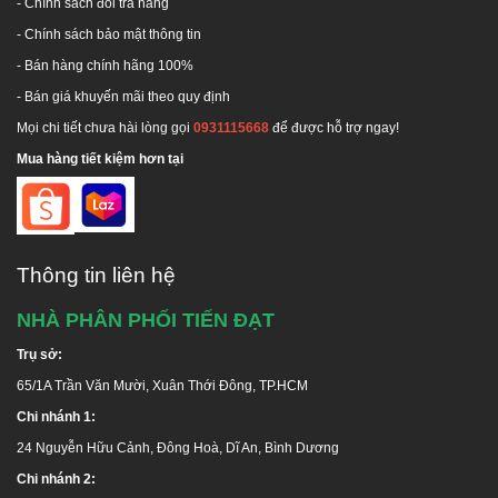
-
Chính sách đổi trả hàng
-
Chính sách bảo mật thông tin
- Bán hàng chính hãng 100%
- Bán giá khuyến mãi theo quy định
Mọi chi tiết chưa hài lòng gọi
0931115668
để được hỗ trợ ngay!
Mua hàng tiết kiệm hơn tại
Thông tin liên hệ
NHÀ PHÂN PHỐI TIẾN ĐẠT
Trụ sở:
65/1A Trần Văn Mười, Xuân Thới Đông, TP.HCM
Chi nhánh 1:
24 Nguyễn Hữu Cảnh, Đông Hoà, Dĩ An, Bình Dương
Hotline tư vấn:
1800 646486
(miễn phí)
Chi nhánh 2:
Hãy liên hệ chúng tôi để nhận được tư vấn miễn phí