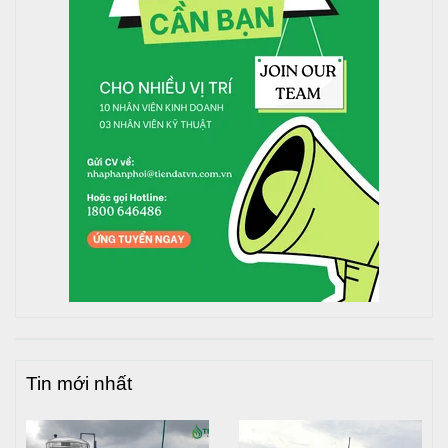
Bước 2: Chuẩn bị dụng cụ lắp đặt
Dụng cụ cần thiết: kìm điện, kìm mỏ vịt, kìm nước,
cút kép mang sông, cờ lê, băng tan, tua vít, ốc vít,
keo dán (hoặc máy hàn nhiệt).
Chuẩn bị sẵn linh kiện phụ kiện cần thiết để thuận
tiện khi lắp đặt.
Bước 3: Kiểm tra sản phẩm và tem bảo hành
Xác nhận bồn nước inox Toàn Mỹ chính hãng với
logo dập nổi trên nắp bồn.
Kiểm tra tem bảo hành để đảm bảo quyền lợi khi sử
dụng.
Bước 4: Đặt chân đế vào vị trí định sẵn
Tin mới nhất
Đặt chân đế vào vị trí lắp đặt trên mặt phẳng, đảm
bảo các chân tiếp xúc đồng đều.
Chỉnh chân đế song song và thẳng đứng trước khi