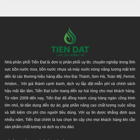
tôi luôn mang lại nhiều giá trị nhất, lợi ích cho quý khách
hàng khi mua và sử dụng sản phẩm của công ty chúng tôi,
như giao hàng nhanh chóng, hàng đúng chất lượng, an
toàn tuyệt đối, giá khuyến mãi và ưu đãi công trình công
nghiệp. Là lựa chọn tốt nhất cho Quý khách hàng khi mua,
sử dụng sản phẩm tại đây.
Thời gian bảo hành chính hãng: 12 năm
Chính hãng - Đúng chất lượng, cam kết bồi thường
Nhà phân phối Tiến Đạt là đơn vị phân phối uy tín, chuyên nghiệp trong lĩnh
100% giá trị đơn hàng nếu giao hàng không chính
vực bồn nước inox, bồn nước nhựa và máy nước nóng năng lượng mặt trời
hãng.
đến từ các thương hiệu hàng đầu như Đại Thành, Sơn Hà, Toàn Mỹ, Ferroli,
Đảm bảo chăm sóc từ đội ngũ nhân viên kĩ thuật và
Ariston... Với giá thành cạnh tranh, dịch vụ lắp đặt miễn phí và chính sách
bán hàng trong và sau quá trình sử dụng sản phẩm.
hậu mãi tận tâm, Tiến Đạt luôn mang đến sự hài lòng cho mọi khách hàng.
Đăt hàng ngay để chúng tôi phục vụ tốt nhất cho Quý
Từ năm 2009 đến nay, Tiến Đạt đã đồng hành cùng hàng ngàn công trình
khách Hotline: 0917944699. Cảm ơn quý khách!
lớn nhỏ, từ dân dụng đến dự án, góp phần nâng cao chất lượng cuộc sống
và tiết kiệm chi phí cho người tiêu dùng. Với uy tín được khẳng định qua
nhiều năm, Tiến Đạt chính là lựa chọn tin cậy cho mọi khách hàng khi cần
sản phẩm chất lượng và dịch vụ chu đáo.