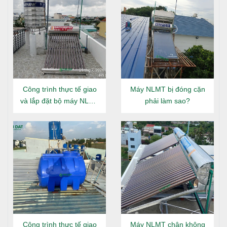
đặt bồn lên.
Bước 5: Lắp bồn nước vào chân đế
Một tay giữ bồn, một tay ấn nhẹ phần gân đơn để
khớp chặt bồn với chân đế.
Đảm bảo gân đơn khít đều xung quanh chân bồn để
tăng độ vững chắc.
Công trình thực tế giao
Máy NLMT bị đóng cặn
Bước 6: Xiết chặt các đầu nối
và lắp đặt bộ máy NLMT
phải làm sao?
Đại Thành Gold 160L tại
Sử dụng kìm mỏ vịt, kìm nước để xiết chặt các đầu
Đông Hưng Thuận
nước vào, nước ra và xả cạn.
Xoay ngược chiều kim đồng hồ đến khi chặt ren để
tránh rò rỉ.
Bước 7: Cố định chân đế với nền
Đánh dấu vị trí chân bồn, dùng khoan bê tông để tạo
lỗ bắt vít nở.
Sử dụng vít nở để cố định chân đế với mặt phẳng,
Công trình thực tế giao
Máy NLMT chân không
tránh rung lắc trong quá trình sử dụng.