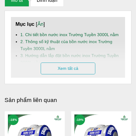
Mô tả
Bình luận
Mục lục
[
Ẩn
]
1. Chi tiết bồn nước inox Trường Tuyền 3000L nằm
2. Thông số kỹ thuật của bồn nước inox Trường
Tuyền 3000L nằm
3. Hướng dẫn lắp đặt bồn nước inox Trường Tuyền
3000L nằm
Xem tất cả
4. Dịch vụ và hậu mãi
Bồn nước
inox Toàn Mỹ Trường Tuyền 3000L nằm là giải
pháp trữ nước sinh hoạt an toàn, bền bỉ và tiện lợi, phù
hợp cho các hộ gia đình hoặc công trình dân dụng có nhu
Sản phẩm liên quan
cầu sử dụng nước ổn định mỗi ngày.
Dung tích:
3000L, đáp ứng linh hoạt nhu cầu sử
-18%
-19%
dụng nước sinh hoạt hằng ngày cho gia đình từ 6 -
7 người.