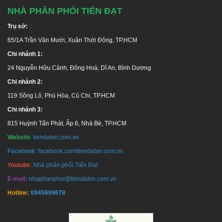
NHÀ PHÂN PHỐI TIẾN ĐẠT
Trụ sở:
65/1A Trần Văn Mười, Xuân Thới Đông, TP.HCM
Chi nhánh 1:
24 Nguyễn Hữu Cảnh, Đông Hoà, Dĩ An, Bình Dương
Chi nhánh 2:
119 Sông Lô, Phú Hòa, Củ Chi, TP.HCM
Chi nhánh 3:
HỆ THỐNG PHÂN PHỐI HÀNG ĐẦU UY TÍN - CHUYÊN
NGHIỆP TẠI TP. HCM
815 Huỳnh Tấn Phát, Ấp 6, Nhà Bè, TP.HCM
Website
:
tiendatvn.com.vn
GIAO HÀNG MIỄN PHÍ TOÀN QUỐC
Facebook
:
facebook.com/tiendatvn.com.vn
Trụ sở:
65 Trần Văn Mười, Hóc Môn, TP.HCM
Youtube
:
Nhà phân phối Tiến Đạt
Chi nhánh 1
:
24 Nguyễn Hữu Cảnh, Dĩ An, Bình Dương
E-mail:
nhaphanphoi@tiendatvn.com.vn
Chi nhánh 2
:
F. Phú Lợi, Thủ Dầu Một, Bình Dương
Hotline:
0945899678
Kho Đồng Nai 1
: Thị xã Long Khánh, Đồng Nai
Kho Đồng Nai 2
:
66 Nguyễn Ái Quốc, Biên Hòa, Đồng Nai
Kho Thủ Đức:
Đường Linh Đông, P. Linh Đông, Q. Thủ Đức, TP.HCM