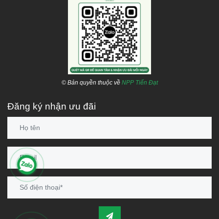
Kho Bình Chánh:
Tỉnh lộ 10, Xã Lê Minh Xuân, H. Bình Chánh,
TP.HCM
Kho Quận 8:
Phạm Hùng, Q.8, TP.HCM
Hotline:
1800 646486 (
miễn phí
)
-
028 668 35 368
© Bản quyền thuộc về
NPP Tiến Đạt
Đăng ký nhận ưu đãi