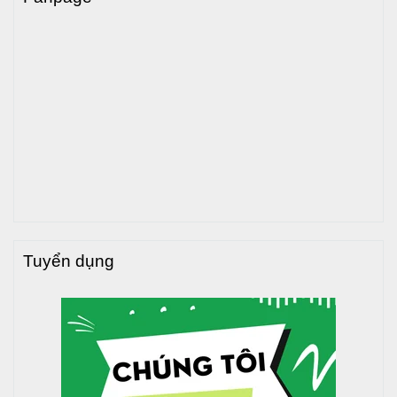
>>> Xem thêm
:
Bồn nước inox Trường Tuyền đứng giá
tốt tại đây
3. Hướng dẫn lắp đặt bồn nước
inox Trường Tuyền 3000L nằm
Việc lắp đặt
bồn nước
inox đúng kỹ thuật giúp đảm bảo an
toàn, tăng tuổi thọ và hiệu quả sử dụng. Dưới đây là hướng
dẫn từng bước chi tiết:
Bước 1: Điều kiện lắp đặt
Tuyển dụng
Chọn vị trí mặt phẳng, chắc chắn, chịu được tải
trọng của bồn khi đầy nước.
Đảm bảo phần chân đế tiếp xúc tốt với mặt phẳng cố
định.
Tránh lắp đặt gần đường điện, cây lớn hoặc sát mép
tường để đảm bảo an toàn.