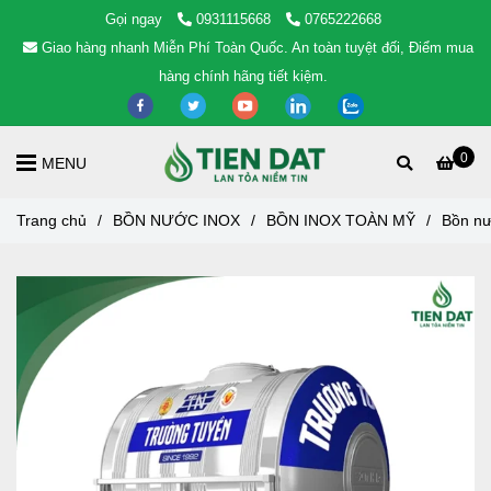
Gọi ngay
0931115668
0765222668
Giao hàng nhanh Miễn Phí Toàn Quốc. An toàn tuyệt đối, Điểm mua
hàng chính hãng tiết kiệm.
0
MENU
Trang chủ
/
BỒN NƯỚC INOX
/
BỒN INOX TOÀN MỸ
/
Bồn nư