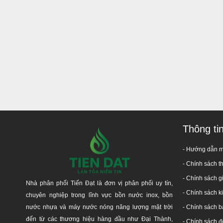
Thông ti
- Hướng dẫn 
-
Chính sách t
- Chính sách g
Nhà phân phối Tiến Đạt là đơn vị phân phối uy tín,
- Chính sách 
chuyên nghiệp trong lĩnh vực bồn nước inox, bồn
nước nhựa và máy nước nóng năng lượng mặt trời
-
Chính sách b
đến từ các thương hiệu hàng đầu như Đại Thành,
-
Chính sách đổ