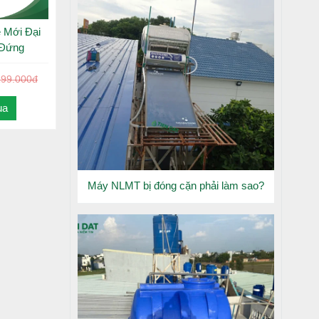
 Mới Đại
 Đứng
199.000đ
ua
Máy NLMT bị đóng cặn phải làm sao?