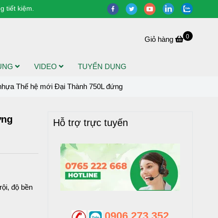
 tiết kiệm.
0
Giỏ hàng
DỤNG
VIDEO
TUYỂN DỤNG
hựa Thế hệ mới Đại Thành 750L đứng
ứng
Hỗ trợ trực tuyến
ội, độ bền
0906 273 352