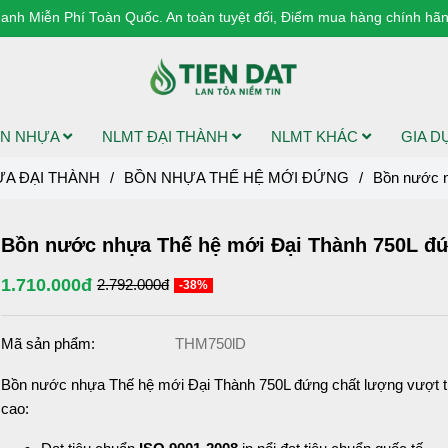
anh Miễn Phí Toàn Quốc. An toàn tuyệt đối, Điểm mua hàng chính hãng
N NHỰA
NLMT ĐẠI THÀNH
NLMT KHÁC
GIA 
A ĐẠI THÀNH
/
BỒN NHỰA THẾ HỆ MỚI ĐỨNG
/
Bồn nước n
Bồn nước nhựa Thế hệ mới Đại Thành 750L đ
1.710.000đ
2.792.000đ
-38%
Mã sản phẩm:
THM750lD
Bồn nước nhựa Thế hệ mới Đại Thành 750L đứng chất lượng vượt tr
cao: