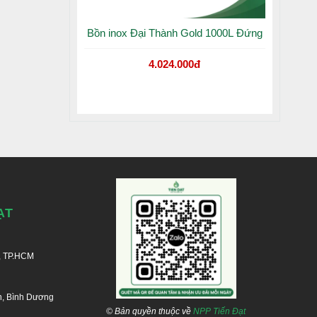
Bồn inox Đại Thành Gold 1000L Đứng
4.024.000đ
ẠT
, TP.HCM
n, Bình Dương
© Bản quyền thuộc về
NPP Tiến Đạt