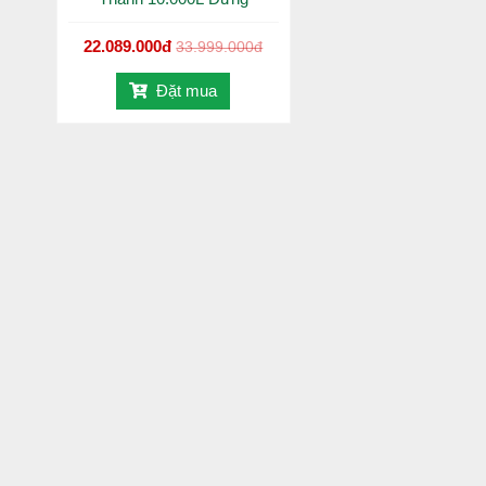
BỒN NƯỚC NHỰ
22.089.000đ
33.999.000đ
MÃ SẢN PH
Đặt mua
THM400lD
THM500lD
THM750lD
THM1000l
THM1500l
THM2000l
THM3000l
THM4000l
THM5000l
THM10000l
THÔNG TIN SẢN PHẨM