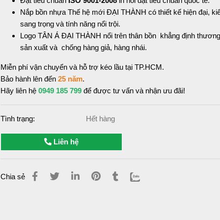
Đạt tiêu chuẩn
ISO 9001-2008
in nổi đạt tiêu chuẩn quốc tế.
Nắp bồn nhựa Thế hệ mới ĐẠI THÀNH có thiết kế hiện đại, ki
sang trọng và tính năng nổi trội.
Logo TÂN Á ĐẠI THÀNH nổi trên thân bồn khẳng định thương
sản xuất và chống hàng giả, hàng nhái.
Miễn phí vận chuyển và hỗ trợ kéo lầu tại TP.HCM.
Bảo hành lên đến
25 năm
.
Hãy liên hệ
0949 185 799
để được tư vấn và nhận ưu đãi!
Tình trạng:
Hết hàng
Liên hệ
Chia sẻ