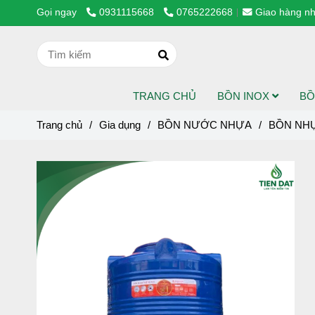
Gọi ngay
0931115668
0765222668
Giao hàng nh
TRANG CHỦ
BỒN INOX
BỒ
Trang chủ
/
Gia dụng
/
BỒN NƯỚC NHỰA
/
BỒN NHỰ