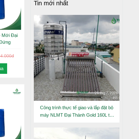
Tin mới nhất
dung tích
sự an tâm
 Mới Đại
 Đứng
74.000đ
ua
Công trình thực tế giao và lắp đặt bộ
máy NLMT Đại Thành Gold 160L tại
Đông Hưng Thuận