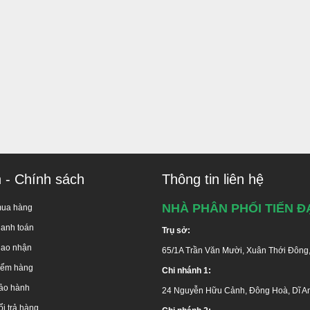
n - Chính sách
Thông tin liên hệ
NHÀ PHÂN PHỐI TIẾN Đ
mua hàng
hanh toán
Trụ sở:
iao nhận
65/1A Trần Văn Mười, Xuân Thới Đông
kiểm hàng
Chi nhánh 1:
ảo hành
24 Nguyễn Hữu Cảnh, Đông Hoà, Dĩ A
i trả hàng