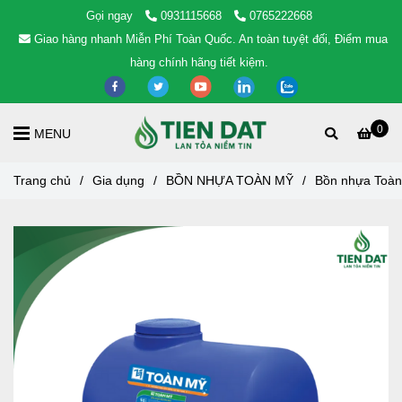
Gọi ngay
0931115668
0765222668
Giao hàng nhanh Miễn Phí Toàn Quốc. An toàn tuyệt đối, Điểm mua
hàng chính hãng tiết kiệm.
0
MENU
Trang chủ
/
Gia dụng
/
BỒN NHỰA TOÀN MỸ
/
Bồn nhựa Toà