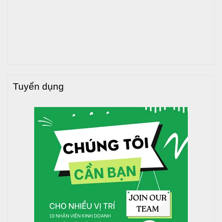
Bước 3 Cách nhận biết SP, nhận biết tem BH ,logo, tem
bảo hành:
Sản phẩm Bồn nước TOÀN MỸ có Logo TOÀN MỸ dập nổi
trên phần nắp bịt SP rất dễ nhận biết.
Bước 4 Đưa chân vào vị trí định vị:
Tuyển dụng
Đặt chân nghiêng tự do 2 chân tiếp xúc với mặt phẳng.
Đặt chân vào bồn ở vị trí thẳng đứng và song song với
nhau trên mặt phẳng lắp đặt.
Bước 5 Khớp bồn với chân đế:
Khớp bồn với chân đế: 1 tay giữ bồn một tay giữ phần gân
đơn ấn nhẹ; sao cho gân đơn xập khít đều xung quanh với
chân bồn.
Bước 6 Kiểm tra, xiết chặt lơ ra lơ vào lơ xả: