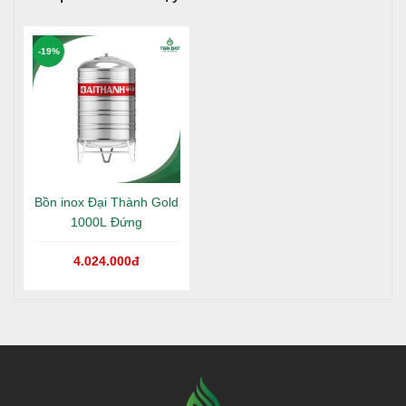
100% giá trị đơn hàng nếu giao hàng không chính
hãng.
-19%
Đảm bảo chăm sóc từ đội ngũ nhân viên kĩ thuật và
bán hàng trong và sau quá trình sử dụng sản phẩm.
Đăt hàng ngay để chúng tôi phục vụ tốt nhất cho Quý
khách Hotline:
1800 646486
. Cảm ơn quý khách!
Bồn inox Đại Thành Gold
1000L Đứng
4.024.000đ