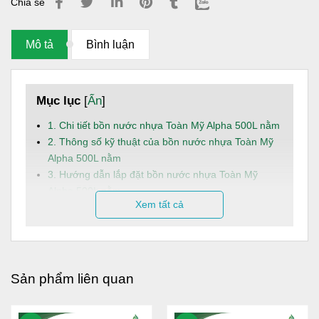
Chia sẻ
Mô tả
Bình luận
Mục lục
[
Ẩn
]
1. Chi tiết bồn nước nhựa Toàn Mỹ Alpha 500L nằm
2. Thông số kỹ thuật của bồn nước nhựa Toàn Mỹ
Alpha 500L nằm
3. Hướng dẫn lắp đặt bồn nước nhựa Toàn Mỹ
Alpha 500L nằm
Xem tất cả
4. Dịch vụ và hậu mãi
Bồn nhựa Toàn Mỹ
500L nằm là giải pháp trữ nước dung
tích lớn, an toàn và bền bỉ, phù hợp cho hộ gia đình đông
người, nhà trọ, công trình dân dụng hoặc cơ sở sản xuất
Sản phẩm liên quan
có nhu cầu sử dụng nước ổn định mỗi ngày.