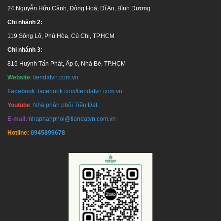
24 Nguyễn Hữu Cảnh, Đông Hoà, Dĩ An, Bình Dương
Chi nhánh 2:
119 Sông Lô, Phú Hòa, Củ Chi, TP.HCM
Chi nhánh 3:
815 Huỳnh Tấn Phát, Ấp 6, Nhà Bè, TP.HCM
Website
:
tiendatvn.com.vn
Facebook
:
facebook.com/tiendatvn.com.vn
Youtube
:
Nhà phân phối Tiến Đạt
E-mail:
nhaphanphoi@tiendatvn.com.vn
Hotline:
0945899678