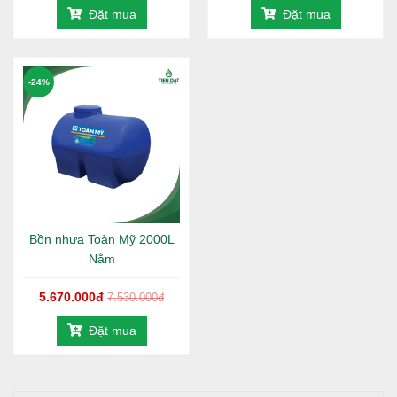
Đặt mua
Đặt mua
-24%
Bồn nhựa Toàn Mỹ 2000L
>>> Quý khách có thể
xem thêm các sản phẩm
Bồn nước
Nằm
nhựa Toàn Mỹ đứng giá tốt tại đây
5.670.000đ
7.530.000đ
Đặt mua
3. Hướng dẫn lắp đặt bồn nước nhựa Toàn
Mỹ Alpha 500L nằm