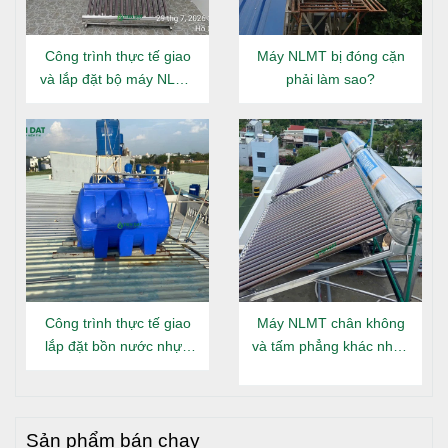
Công trình thực tế giao
Máy NLMT bị đóng cặn
và lắp đặt bộ máy NLMT
phải làm sao?
Đại Thành Gold 160L tại
Đông Hưng Thuận
4. Dịch vụ và hậu mãi
Nhà phân phối Tiến Đạt với hệ thống phân phối hàng đầu,
uy tín - chuyên nghiệp tại TP. Hồ Chí Minh, Bình Dương,
Đồng Nai, Long An, Tây Ninh... và các tỉnh lân cận. Chúng tôi
luôn mang lại nhiều giá trị nhất, lợi ích cho quý khách hàng
khi mua và sử dụng sản phẩm của công ty chúng tôi, như
giao hàng nhanh chóng, hàng đúng chất lượng, an toàn
Công trình thực tế giao
Máy NLMT chân không
tuyệt đối, giá khuyến mãi và ưu đãi công trình công nghiệp.
lắp đặt bồn nước nhựa
và tấm phẳng khác nhau
Là lựa chọn tốt nhất cho Quý khách hàng khi mua, sử dụng
Đại Thành Gold nằm tại
gì?
sản phẩm tại đây.
Long An
Thời gian bảo hành chính hãng: 10 năm
Sản phẩm bán chạy
Chính hãng - Đúng chất lượng, cam kết bồi thường