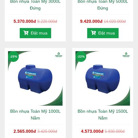
Bồn nhựa Toàn Mỹ 3000L
Bồn nhựa Toàn Mỹ 5000L
Nguyên vật liệu sản xuất bồn được nhập khẩu từ những
Đứng
Đứng
nước nước tiên tiến, dẫn đầu về sản xuất các thiết bị
nghành nước trên thế giới.
5.370.000đ
9.420.000đ
8.220.000đ
14.020.000đ
Cấu tạo từ nhựa nhiều lớp đảm bảo màu sắc bền lâu trong
Đặt mua
Đặt mua
quá trình sửa dụng; hạn chế tia cực tím và ánh sáng là tác
nhân hình thành rọng rêu; Đạt tiêu chuẩn FDA về VS- ANTP.
-25%
-22%
2. Thông số kỹ thuật của bồn nước nhựa
Toàn Mỹ Alpha 500L nằm
Bồn nhựa Toàn Mỹ 1000L
Bồn nhựa Toàn Mỹ 1500L
Nằm
Nằm
2.565.000đ
4.573.000đ
3.420.000đ
5.930.000đ