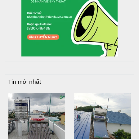
Xiết lơ vừa tay Kìm mỏ vịt, kìm nước Kiểm tra và xiết chặt
các đầu nước vào, ra, xả cạn. Dùng kìm mỏ vịt, kìm nước
xoay ngược chiều ren đồng hồ đến chặt ren.
Bước 7 Khoan lỗ vít nở cố định với nền:
Đặt chân vào vị trí lấy dấu lỗ vít nở ở đế chân, khoan lỗ chờ
theo đánh dấu. Bước này cần những dụng cụ sau: Khoan,
Vít nở, cle.
Đánh dấu vị trí các chân cần đặt, dùng mũi khoan bê tông
khoan lỗ bắt vít nở cố định chân với mặt phẳng tiếp xúc để
cố định chân đế với bồn tránh các nguy cơ gây nguy hiểm.
Tin mới nhất
Bước 8 Hoàn thành cách lắp đặt bồn nước inox:
Đến đây chúng ta đã hoàn thành xong cách lắp đặt bồn
nước inox trên mặt phẳng cố định.