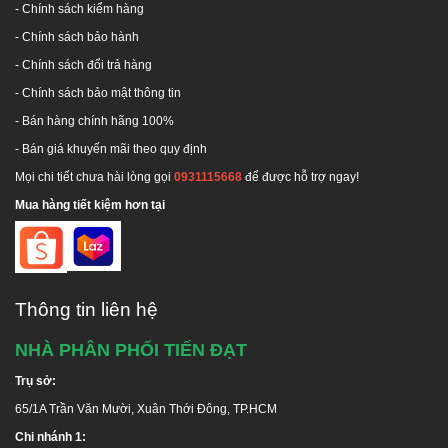
- Chính sách kiểm hàng
-
Chính sách bảo hành
-
Chính sách đổi trả hàng
HỆ THỐNG PHÂN PHỐI HÀNG ĐẦU UY TÍN - CHUYÊN
-
Chính sách bảo mật thông tin
NGHIỆP TẠI TP. HCM
- Bán hàng chính hãng 100%
GIAO HÀNG MIỄN PHÍ TOÀN QUỐC
- Bán giá khuyến mãi theo quy định
Mọi chi tiết chưa hài lòng gọi
0931115668
để được hỗ trợ ngay!
Trụ sở:
65 Trần Văn Mười, Hóc Môn, TP.HCM
Chi nhánh 1
:
24 Nguyễn Hữu Cảnh, Dĩ An, Bình Dương
Mua hàng tiết kiệm hơn tại
Chi nhánh 2
:
F. Phú Lợi, Thủ Dầu Một, Bình Dương
Kho Đồng Nai 1
: Thị xã Long Khánh, Đồng Nai
Kho Đồng Nai 2
:
66 Nguyễn Ái Quốc, Biên Hòa, Đồng Nai
Kho Thủ Đức:
Đường Linh Đông, P. Linh Đông, Q. Thủ Đức, TP.HCM
Thông tin liên hệ
Kho Bình Chánh:
Tỉnh lộ 10, Xã Lê Minh Xuân, H. Bình Chánh,
TP.HCM
NHÀ PHÂN PHỐI TIẾN ĐẠT
Kho Quận 8:
Phạm Hùng, Q.8, TP.HCM
Trụ sở:
Hotline:
1800 646486 (
miễn phí
)
-
028 668 35 368
65/1A Trần Văn Mười, Xuân Thới Đông, TP.HCM
Chi nhánh 1: