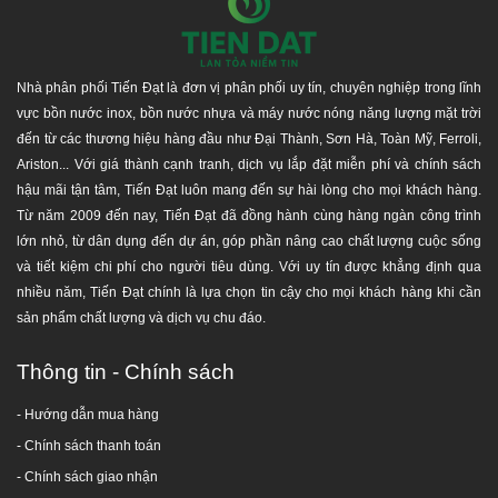
Nhà phân phối Tiến Đạt là đơn vị phân phối uy tín, chuyên nghiệp trong lĩnh
vực bồn nước inox, bồn nước nhựa và máy nước nóng năng lượng mặt trời
đến từ các thương hiệu hàng đầu như Đại Thành, Sơn Hà, Toàn Mỹ, Ferroli,
Ariston... Với giá thành cạnh tranh, dịch vụ lắp đặt miễn phí và chính sách
hậu mãi tận tâm, Tiến Đạt luôn mang đến sự hài lòng cho mọi khách hàng.
Hotline tư vấn:
1800 646486
(miễn phí)
Từ năm 2009 đến nay, Tiến Đạt đã đồng hành cùng hàng ngàn công trình
lớn nhỏ, từ dân dụng đến dự án, góp phần nâng cao chất lượng cuộc sống
Hãy liên hệ chúng tôi để nhận được tư vấn miễn phí
và tiết kiệm chi phí cho người tiêu dùng. Với uy tín được khẳng định qua
và giá ưu đãi!
nhiều năm, Tiến Đạt chính là lựa chọn tin cậy cho mọi khách hàng khi cần
sản phẩm chất lượng và dịch vụ chu đáo.
Thông tin - Chính sách
- Hướng dẫn mua hàng
-
Chính sách thanh toán
- Chính sách giao nhận