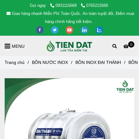
Gọi ngay
0931115668
0765222668
Giao hàng nhanh Miễn Phí Toàn Quốc. An toàn tuyệt đối, Điểm mua
hàng chính hãng tiết kiệm.
0
MENU
Trang chủ
/
BỒN NƯỚC INOX
/
BỒN INOX ĐẠI THÀNH
/
BỒN 