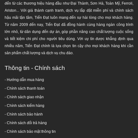
Sẽ tốt hơn nếu như có thể bố trí tường hoặc bờ bao
đến từ các thương hiệu hàng đầu như Đại Thành, Sơn Hà, Toàn Mỹ, Ferroli,
xung quanh vị trí đặt bồn nước (không cần quá cao,
Ariston... Với giá thành cạnh tranh, dịch vụ lắp đặt miễn phí và chính sách
khoảng 1/3 chiều cao của thân bồn).
hậu mãi tận tâm, Tiến Đạt luôn mang đến sự hài lòng cho mọi khách hàng.
Đối với những khu vực cao như tháp nước, bồn chứa
Từ năm 2009 đến nay, Tiến Đạt đã đồng hành cùng hàng ngàn công trình
nước Đại Thành đứng nên trang bị thêm dây đai để
lớn nhỏ, từ dân dụng đến dự án, góp phần nâng cao chất lượng cuộc sống
giữ chặt các phía của bồn, đề phòng gió bão.
và tiết kiệm chi phí cho người tiêu dùng. Với uy tín được khẳng định qua
Nắp bồn nước nên được đậy kín để tránh bụi bẩn và
nhiều năm, Tiến Đạt chính là lựa chọn tin cậy cho mọi khách hàng khi cần
vật lạ rơi vào, làm ô nhiễm nguồn nước (đậy xong bẻ
sản phẩm chất lượng và dịch vụ chu đáo.
cong tai khóa để tránh bị bật).
Thông tin - Chính sách
- Hướng dẫn mua hàng
HƯỚNG DẪN BẢO TRÌ
-
Chính sách thanh toán
Thường xuyên kiểm tra và làm sạch các ống dẫn
- Chính sách giao nhận
nước để đảm bảo không bị tắc nghẽn.
- Chính sách kiểm hàng
Định kỳ vệ sinh bồn để loại bỏ cặn bẩn và vi khuẩn
-
Chính sách bảo hành
có thể tích tụ.
-
Chính sách đổi trả hàng
Kiểm tra và sửa chữa kịp thời nếu phát hiện hư
hỏng.
-
Chính sách bảo mật thông tin