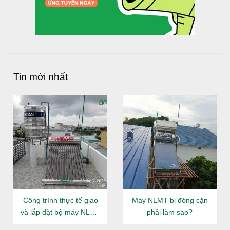
Đạt tiêu chuẩn vệ sinh an toàn sức khỏe, cho phép
chứa nước sinh hoạt
Sản xuất theo hệ thống quản lý chất lượng Quốc
Tế ISO 9001 : 2008 và ISO 9001 : 2015
Sản phẩm bảo hành 12 năm chính hãng
Tin mới nhất
Công trình thực tế giao
Máy NLMT bị đóng cặn
và lắp đặt bộ máy NLMT
phải làm sao?
Đại Thành Gold 160L tại