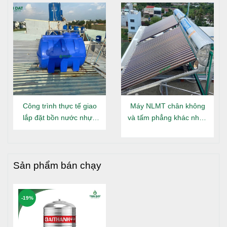
Đông Hưng Thuận
Bồn nước inox Đại Thành chính hãng với 2 dạng đứng,
nằm
>>> Tham khảo thêm
:
Máy nước nóng năng lượng mặt
trời Đại Thành
Công trình thực tế giao
Máy NLMT chân không
lắp đặt bồn nước nhựa
và tấm phẳng khác nhau
LỢI ÍCH KHI SỬ DỤNG
Đại Thành Gold nằm tại
gì?
Long An
An toàn cho sức khỏe
: Chất liệu inox SUS 304
không gây hại cho sức khỏe, đảm bảo nguồn nước
Sản phẩm bán chạy
luôn sạch và an toàn cho người sử dụng.
Tiết kiệm chi phí
: Bồn nước inox có tuổi thọ cao, ít
phải bảo trì và sửa chữa, giúp tiết kiệm chi phí vận
-19%
hành và bảo dưỡng trong dài hạn.
Thẩm mỹ cao
: Thiết kế đẹp, bề mặt inox sáng bóng,