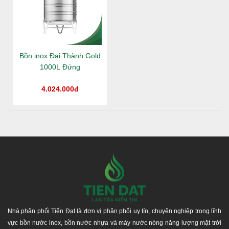
mang lại vẻ sang trọng cho không gian lắp đặt.
Dễ dàng lắp đặt và bảo trì
: Thiết kế đơn giản, dễ
lắp đặt và bảo trì. Các phụ kiện kèm theo giúp việc
lắp đặt trở nên nhanh chóng và thuận tiện.
Bồn inox Đại Thành Gold
1000L Đứng
HƯỚNG DẪN LẮP ĐẶT
4.024.000đ
Nên lắp đặt trên mặt phẳng hoặc trên nền bê tông
vững chắc.
Chịu lực ít nhất gấp 4 lần tải trọng của bồn chứa
nước (tốt nhất nên lựa chọn các khu vực bên trên
dầm chịu lực cho trần nhà).
Không nên lắp đặt gần mép lan can, sát tường hoặc
gần lối đi lại, tránh lắp đặt tại nơi có nhiều người qua
lại.
Bồn nước cần được định vị bằng bulông sao cho
thật vững chắc giữa chân với nền nhà và phải dùng
Nhà phân phối Tiến Đạt là đơn vị phân phối uy tín, chuyên nghiệp trong lĩnh
lắp bulông để liên kết giữa chân và thân bồn.
vực bồn nước inox, bồn nước nhựa và máy nước nóng năng lượng mặt trời