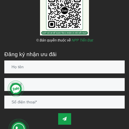
Kho Đồng Nai 1
: Thị xã Long Khánh, Đồng Nai
Kho Đồng Nai 2
:
66 Nguyễn Ái Quốc, Biên Hòa, Đồng Nai
Kho Thủ Đức:
Đường Linh Đông, P. Linh Đông, Q. Thủ Đức, TP.HCM
Kho Bình Chánh:
Tỉnh lộ 10, Xã Lê Minh Xuân, H. Bình Chánh,
TP.HCM
Kho Quận 8:
Phạm Hùng, Q.8, TP.HCM
© Bản quyền thuộc về
NPP Tiến Đạt
Hotline:
1800 646486 (
miễn phí
)
-
028 668 35 368
Đăng ký nhận ưu đãi