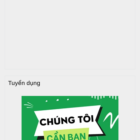
Hãy sử dụng trọn bộ sản phẩm bồn nước và máy NLMT
Dapha để đạt hiệu quả cao
Tuyển dụng
Hotline tư vấn:
1800 646486
(miễn phí)
HƯỚNG DẪN LẮP ĐẶT
Trước khi tiến hành lắp đặt bồn nước, cần chuẩn bị những