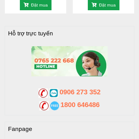
2.500L
1.220
2.400
2.600
Đặt mua
Đặt mua
3.000L
1.220
2.800
3.000
4.000L
1.220
3.590
3.800
5.000L
1.220
4.000
4.250
Hỗ trợ trực tuyến
>>> Xem thêm
:
Bồn nước inox Dapha nội địa nằm giá
tốt tại đây
0906 273 352
1800 646486
Fanpage