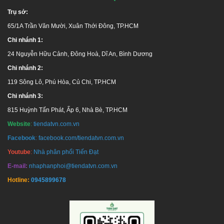
Trụ sở:
Hãy liên hệ chúng tôi để nhận được tư vấn miễn phí
65/1A Trần Văn Mười, Xuân Thới Đông, TP.HCM
và giá ưu đãi!
Chi nhánh 1:
24 Nguyễn Hữu Cảnh, Đông Hoà, Dĩ An, Bình Dương
Chi nhánh 2:
119 Sông Lô, Phú Hòa, Củ Chi, TP.HCM
Chi nhánh 3:
815 Huỳnh Tấn Phát, Ấp 6, Nhà Bè, TP.HCM
Website
:
tiendatvn.com.vn
Facebook
:
facebook.com/tiendatvn.com.vn
HỆ THỐNG PHÂN PHỐI HÀNG ĐẦU UY TÍN - CHUYÊN
Youtube
:
Nhà phân phối Tiến Đạt
NGHIỆP TẠI TP. HCM
E-mail:
nhaphanphoi@tiendatvn.com.vn
GIAO HÀNG MIỄN PHÍ TOÀN QUỐC
Hotline:
0945899678
Trụ sở:
65 Trần Văn Mười, Hóc Môn, TP.HCM
Chi nhánh 1
:
24 Nguyễn Hữu Cảnh, Dĩ An, Bình Dương
Chi nhánh 2
:
F. Phú Lợi, Thủ Dầu Một, Bình Dương