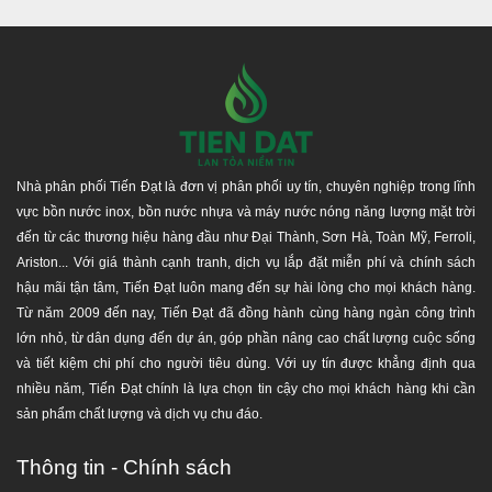
nào, cần kiểm tra và sửa chữa kịp thời để đảm bảo
bồn luôn trong tình trạng hoạt động tốt nhất.
DỊCH VỤ VÀ HẬU MÃI
Nhà phân phối Tiến Đạt với hệ thống phân phối hàng đầu,
Nhà phân phối Tiến Đạt là đơn vị phân phối uy tín, chuyên nghiệp trong lĩnh
uy tín - chuyên nghiệp tại TP.Hồ Chí Minh, Bình Dương,
vực bồn nước inox, bồn nước nhựa và máy nước nóng năng lượng mặt trời
Đồng Nai, Long An, Tây Ninh,... và các tỉnh lân cận. Chúng
đến từ các thương hiệu hàng đầu như Đại Thành, Sơn Hà, Toàn Mỹ, Ferroli,
tôi luôn mang lại nhiều giá trị nhất, lợi ích cho quý khách
Ariston... Với giá thành cạnh tranh, dịch vụ lắp đặt miễn phí và chính sách
hàng khi mua và sử dụng sản phẩm của công ty chúng tôi,
hậu mãi tận tâm, Tiến Đạt luôn mang đến sự hài lòng cho mọi khách hàng.
như giao hàng nhanh chóng, hàng đúng chất lượng, an
Từ năm 2009 đến nay, Tiến Đạt đã đồng hành cùng hàng ngàn công trình
toàn tuyệt đối, giá khuyến mãi và ưu đãi công trình công
lớn nhỏ, từ dân dụng đến dự án, góp phần nâng cao chất lượng cuộc sống
nghiệp.
và tiết kiệm chi phí cho người tiêu dùng. Với uy tín được khẳng định qua
nhiều năm, Tiến Đạt chính là lựa chọn tin cậy cho mọi khách hàng khi cần
Giá sản phẩm đã
bao gồm 10% thuế VAT
.
sản phẩm chất lượng và dịch vụ chu đáo.
Miễn phí vận chuyển
trên toàn quốc và hỗ trợ kéo
lầu tại khu vực TP.HCM.
Thông tin - Chính sách
Đảm bảo được chăm sóc từ đội ngũ kĩ thuật và bán