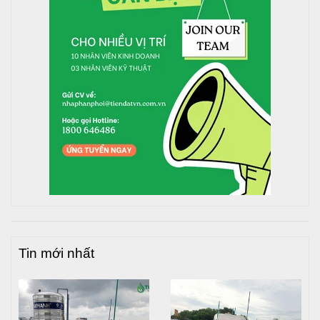
dụng cụ hỗ trợ như: Cờ lê, mỏ lết, kìm nước, keo dán, keo
su non.
Vị trí lắp đặt:
Về vị trí cần đảm bảo bồn nước phải được đặt trên
mặt phẳng, không nghiêng trượt, không gồ ghề, kê
kích. Nơi đặt bồn phải chịu được trọng lượng lớn
nhất của bồn khi chưa chứa nước cộng với hệ số an
toàn.
Nên lưu ý khi lắp đặt bồn nước cần tránh đặt bồn ở
những vị trí gần đường dây điện, mép tường, nơi có
thể ảnh hưởng tới bề mặt bồn.
Các bước lắp đặt:
Tin mới nhất
Bước 1: Bỏ lớp cao su bảo vệ bồn nước bên ngoài.
Bước 2: Đặt chân bồn nghiêng tự do, 2 chân tiếp xúc
trên cùng một mặt phẳng.
Bước 3: Khớp thân bồn với chân đế: Đáy bồn kê trên