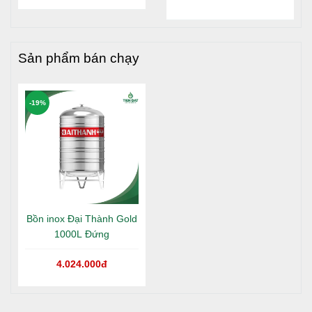
bão dưỡng và tháo rửa sản phẩm.
Đại Thành Gold nằm tại
gì?
Long An
Sản phẩm bán chạy
-19%
HƯỚNG DẪN BẢO TRÌ
Kiểm tra định kỳ: Thường xuyên kiểm tra và làm
Bồn inox Đại Thành Gold
sạch các ống dẫn nước để đảm bảo không bị tắc
1000L Đứng
nghẽn.
Vệ sinh bồn: Định kỳ vệ sinh bồn để loại bỏ cặn bẩn
4.024.000đ
và vi khuẩn có thể tích tụ. Có thể dùng dung dịch tẩy
rửa nhẹ để làm sạch bồn.
Kiểm tra và sửa chữa: Nếu phát hiện bất kỳ hư hỏng