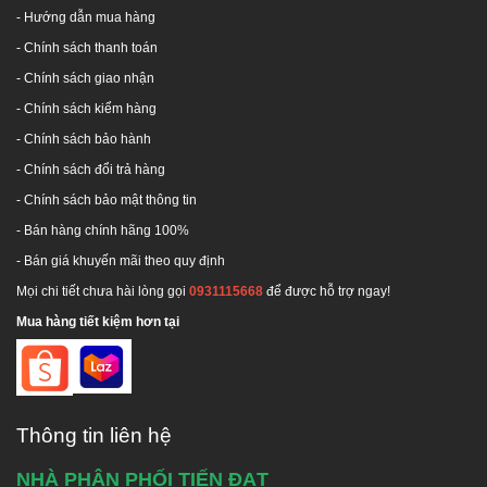
hàng trong và sau quá trình sử dụng sản phẩm.
- Hướng dẫn mua hàng
Nhận hàn chân sắt
V5 dày 3mm để lắp máy NL mặt
-
Chính sách thanh toán
trời, Lắp bồn nước theo yêu cầu.
- Chính sách giao nhận
Nhận lắp bồn nước Nhanh chóng - An toàn - Thẩm
mĩ.
- Chính sách kiểm hàng
Trong suốt quá trình sử dụng, có vấn đề gì thắc
-
Chính sách bảo hành
mắc, quý khách hàng luôn được tư vấn miễn phí và
-
Chính sách đổi trả hàng
kịp thời giải quyết sự cố khi xảy ra.
-
Chính sách bảo mật thông tin
Cam kết: Chính hãng - Đúng chất lượng, bồi thường
- Bán hàng chính hãng 100%
100% giá trị đơn hàng nếu giao hàng không chính
hãng.
- Bán giá khuyến mãi theo quy định
Mọi chi tiết chưa hài lòng gọi
0931115668
để được hỗ trợ ngay!
Mua hàng tiết kiệm hơn tại
Thông tin liên hệ
NHÀ PHÂN PHỐI TIẾN ĐẠT
Hotline tư vấn:
1800 646486
(miễn phí)