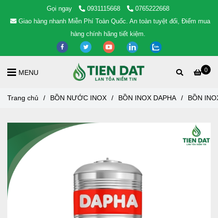
Gọi ngay
0931115668
0765222668
Giao hàng nhanh Miễn Phí Toàn Quốc. An toàn tuyệt đối, Điểm mua
hàng chính hãng tiết kiệm.
0
MENU
Trang chủ
/
BỒN NƯỚC INOX
/
BỒN INOX DAPHA
/
BỒN INO