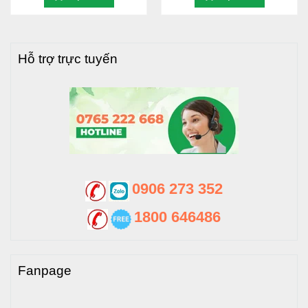
>>> Xem thêm
:
Bồn nước inox Dapha xuất khẩu
đứng giá tốt tại đây
Hỗ trợ trực tuyến
0906 273 352
1800 646486
Hãy sử dụng trọn bộ sản phẩm bồn nước và máy NLMT
Fanpage
Dapha để đạt hiệu quả cao