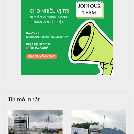
kích. Nơi đặt bồn phải chịu được trọng lượng lớn
nhất của bồn khi chưa chứa nước cộng với hệ số an
toàn.
Nên lưu ý khi lắp đặt bồn nước cần tránh đặt bồn ở
những vị trí gần đường dây điện, mép tường, nơi có
thể ảnh hưởng tới bề mặt bồn.
Các bước lắp đặt:
Bước 1: Bỏ lớp cao su bảo vệ bồn nước bên ngoài.
Bước 2: Đặt chân bồn nghiêng tự do, 2 chân tiếp xúc
trên cùng một mặt phẳng.
Bước 3: Khớp thân bồn với chân đế: Đáy bồn kê trên
miệng chân, dựng cả thân bồn và chân đế theo
chiều thẳng đứng.
Tin mới nhất
Bước 4: Khớp chân đế vừa vặn với vành chân đế:
Một tay giữ bồn, một tay giữ gân đơn ấn nhẹ sao
cho gân đơn dập khít vừa xung quanh khớp với chân
bồn.
Bước 5: Bắt gá vít định vị.