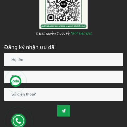
Hotline:
1800 646486 (
miễn phí
)
-
028 668 35 368
© Bản quyền thuộc về
NPP Tiến Đạt
Đăng ký nhận ưu đãi