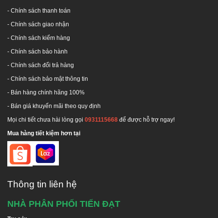
kịp thời giải quyết sự cố khi xảy ra.
-
Chính sách thanh toán
Cam kết: Chính hãng - Đúng chất lượng, bồi thường
- Chính sách giao nhận
100% giá trị đơn hàng nếu giao hàng không chính
hãng.
- Chính sách kiểm hàng
-
Chính sách bảo hành
-
Chính sách đổi trả hàng
-
Chính sách bảo mật thông tin
- Bán hàng chính hãng 100%
- Bán giá khuyến mãi theo quy định
Mọi chi tiết chưa hài lòng gọi
0931115668
để được hỗ trợ ngay!
Mua hàng tiết kiệm hơn tại
Hotline tư vấn:
1800 646486
(miễn phí)
Hãy liên hệ chúng tôi để nhận được tư vấn miễn phí
và giá ưu đãi!
Thông tin liên hệ
NHÀ PHÂN PHỐI TIẾN ĐẠT