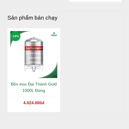
Long An
Sản phẩm bán chạy
HƯỚNG DẪN BẢO TRÌ
-19%
Kiểm tra định kỳ: Thường xuyên kiểm tra và làm
sạch các ống dẫn nước để đảm bảo không bị tắc
nghẽn.
Vệ sinh bồn: Định kỳ vệ sinh bồn để loại bỏ cặn bẩn
và vi khuẩn có thể tích tụ. Có thể dùng dung dịch tẩy
rửa nhẹ để làm sạch bồn.
Kiểm tra và sửa chữa: Nếu phát hiện bất kỳ hư hỏng
Bồn inox Đại Thành Gold
nào, cần kiểm tra và sửa chữa kịp thời để đảm bảo
1000L Đứng
bồn luôn trong tình trạng hoạt động tốt nhất.
4.024.000đ
DỊCH VỤ VÀ HẬU MÃI