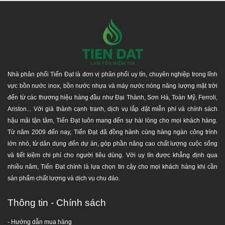
Nhà phân phối Tiến Đạt với hệ thống phân phối hàng đầu,
uy tín - chuyên nghiệp tại TP.Hồ Chí Minh, Bình Dương,
Đồng Nai, Long An, Tây Ninh,... và các tỉnh lân cận. Chúng
tôi luôn mang lại nhiều giá trị nhất, lợi ích cho quý khách
hàng khi mua và sử dụng sản phẩm của công ty chúng tôi,
như giao hàng nhanh chóng, hàng đúng chất lượng, an
toàn tuyệt đối, giá khuyến mãi và ưu đãi công trình công
Nhà phân phối Tiến Đạt là đơn vị phân phối uy tín, chuyên nghiệp trong lĩnh
nghiệp.
vực bồn nước inox, bồn nước nhựa và máy nước nóng năng lượng mặt trời
đến từ các thương hiệu hàng đầu như Đại Thành, Sơn Hà, Toàn Mỹ, Ferroli,
Giá sản phẩm đã
bao gồm 10% thuế VAT
.
Ariston... Với giá thành cạnh tranh, dịch vụ lắp đặt miễn phí và chính sách
Miễn phí vận chuyển
trên toàn quốc và hỗ trợ kéo
hậu mãi tận tâm, Tiến Đạt luôn mang đến sự hài lòng cho mọi khách hàng.
lầu tại khu vực TP.HCM.
Từ năm 2009 đến nay, Tiến Đạt đã đồng hành cùng hàng ngàn công trình
Đảm bảo được chăm sóc từ đội ngũ kĩ thuật và bán
lớn nhỏ, từ dân dụng đến dự án, góp phần nâng cao chất lượng cuộc sống
hàng trong và sau quá trình sử dụng sản phẩm.
và tiết kiệm chi phí cho người tiêu dùng. Với uy tín được khẳng định qua
Nhận hàn chân sắt
V5 dày 3mm để lắp máy NL mặt
nhiều năm, Tiến Đạt chính là lựa chọn tin cậy cho mọi khách hàng khi cần
trời, Lắp bồn nước theo yêu cầu.
sản phẩm chất lượng và dịch vụ chu đáo.
Nhận lắp bồn nước Nhanh chóng - An toàn - Thẩm
mĩ.
Thông tin - Chính sách
Trong suốt quá trình sử dụng, có vấn đề gì thắc
mắc, quý khách hàng luôn được tư vấn miễn phí và
- Hướng dẫn mua hàng