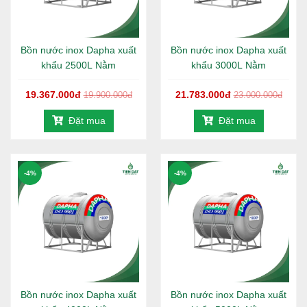
Nguyên liệu chính phẩm theo tiêu chuẩn Nhật Bản
SUS - 304.
Sản xuất với nhiều mẫu mã phong phú đẹp bắt mắt,
Bồn nước inox Dapha xuất
màu sắc hài hoà.
Bồn nước inox Dapha xuất
khẩu 2500L Nằm
khẩu 3000L Nằm
Đạt tiêu chuẩn vệ sinh an toàn sức khỏe, cho phép
chứa nước sinh hoạt.
19.367.000đ
21.783.000đ
19.900.000đ
23.000.000đ
Sản xuất theo hệ thống quản lý chất lượng Quốc
Tế ISO 9001 : 2000
Đặt mua
Đặt mua
Bồn chứa nước Inox DAPHA ( R) chính hiệu luôn có:
Tem bảo hành, Logo Công Ty, Tem chất lượng ISO
-4%
-4%
9001 và Tem hàng Việt Nam chất lượng cao.
Đều được dán tem xuất khẩu.
Chỏm cầu trên và dưới cao hơn, dung tích lớn hơn
tương đương 10%.
Sơn 3 màu: Đỏ, xanh lá, xanh dương.
Bồn nước inox Dapha xuất
Bồn nước inox Dapha xuất
THÔNG SỐ KÍCH THƯỚC SẢN PHẨM