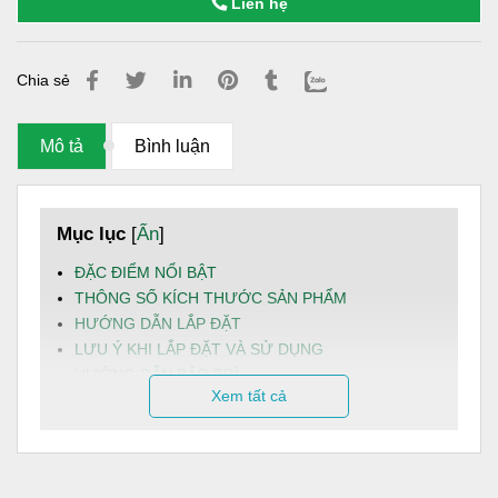
Liên hệ
Chia sẻ
Mô tả
Bình luận
Mục lục
[
Ẩn
]
ĐẶC ĐIỂM NỔI BẬT
THÔNG SỐ KÍCH THƯỚC SẢN PHẨM
HƯỚNG DẪN LẮP ĐẶT
LƯU Ý KHI LẮP ĐẶT VÀ SỬ DỤNG
HƯỚNG DẪN BẢO TRÌ
Xem tất cả
DỊCH VỤ VÀ HẬU MÃI
Bồn nước inox Dapha
xuất khẩu 700L nằm là dòng sản
phẩm cao cấp được sản xuất theo tiêu chuẩn chất lượng