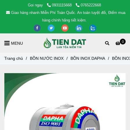
Gọi ngay
0931115668
0765222668
Giao hàng nhanh Miễn Phí Toàn Quốc. An toàn tuyệt đối, Điểm mua
hàng chính hãng tiết kiệm.
0
MENU
Trang chủ
/
BỒN NƯỚC INOX
/
BỒN INOX DAPHA
/
BỒN INO