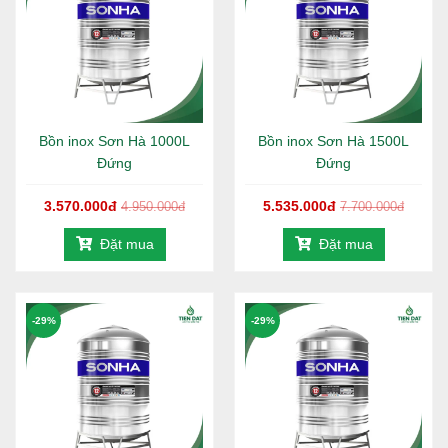
dài.
Chân đế:
Chân bồn inox dày dặn, kết cấu vững
chãi, đảm bảo độ ổn định và an toàn khi lắp đặt trên
sân thượng, mái nhà hoặc sàn bê tông.
Sản xuất:
Sản xuất trên dây chuyền công nghệ hiện
đại, ứng dụng công nghệ hàn lăn tự động tiên tiến,
Bồn inox Sơn Hà 1000L
Bồn inox Sơn Hà 1500L
mối hàn kín – đều – chắc, kiểm soát chất lượng
Đứng
Đứng
nghiêm ngặt theo tiêu chuẩn Sơn Hà.
Bảo hành:
Sản phẩm chính hãng Sơn Hà, bảo hành
3.570.000đ
5.535.000đ
4.950.000đ
7.700.000đ
lên đến 12 năm.
Đặt mua
Đặt mua
-29%
-29%