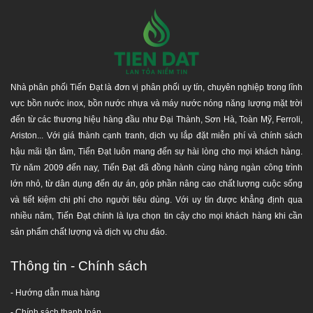
THÔNG SỐ KÍCH THƯỚC SẢN PHẨM
Bảng thông số kỹ thuật, kích thước
bồn inox Sơn Hà
300L
đứng, quý khách có thể tham khảo:
Nhà phân phối Tiến Đạt là đơn vị phân phối uy tín, chuyên nghiệp trong lĩnh
vực bồn nước inox, bồn nước nhựa và máy nước nóng năng lượng mặt trời
BỒN NƯỚC INOX SƠN HÀ ĐỨNG
đến từ các thương hiệu hàng đầu như Đại Thành, Sơn Hà, Toàn Mỹ, Ferroli,
Đường
Chiều
Chiều
Chiều
Chiều
Ariston... Với giá thành cạnh tranh, dịch vụ lắp đặt miễn phí và chính sách
kính
cao
cao
cao
rộng
hậu mãi tận tâm, Tiến Đạt luôn mang đến sự hài lòng cho mọi khách hàng.
Dung tích
thân
thân
cả
không
Từ năm 2009 đến nay, Tiến Đạt đã đồng hành cùng hàng ngàn công trình
(lít)
cả chân
bồn
bồn
chân
chân
lớn nhỏ, từ dân dụng đến dự án, góp phần nâng cao chất lượng cuộc sống
(mm)
và tiết kiệm chi phí cho người tiêu dùng. Với uy tín được khẳng định qua
(mm)
(mm)
(mm)
(mm)
nhiều năm, Tiến Đạt chính là lựa chọn tin cậy cho mọi khách hàng khi cần
500 L
720
950
1.435
840
1.23
5
sản phẩm chất lượng và dịch vụ chu đáo.
700 L
720
1.165
1.650
840
1.450
1000 L
960
1.170
1.700
1.050
1.525
Thông tin - Chính sách
1500 L
1.140
1.470
400
1.320
1.790
2000 L
1.140
1.445
1.975
1.340
1.815
- Hướng dẫn mua hàng
2500 L
1.380
1.445
2.010
1.550
1.890
-
Chính sách thanh toán