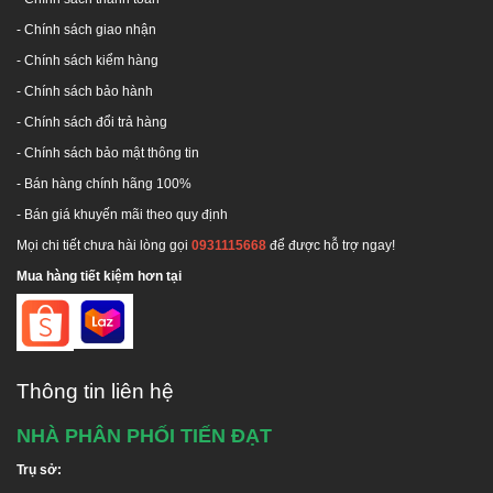
3000 L
1.380
1.745
2.310
1.550
2.195
- Chính sách giao nhận
- Chính sách kiểm hàng
>>> Xem thêm
:
Bồn nước inox Sơn Hà nằm giá tốt tại
-
Chính sách bảo hành
đây
-
Chính sách đổi trả hàng
-
Chính sách bảo mật thông tin
- Bán hàng chính hãng 100%
THÔNG TIN SẢN PHẨM
- Bán giá khuyến mãi theo quy định
Mọi chi tiết chưa hài lòng gọi
0931115668
để được hỗ trợ ngay!
Ưu điểm nổi trội của bồn inox Sơn Hà:
Mua hàng tiết kiệm hơn tại
Giá thành thấp
: Giá bồn nước inox Sơn Hà 1000 lít
tương đối thấp, so với những ưu điểm nổi trội về
chất lượng, mức giá này không hề cao mà ngược lại
còn khá phù hợp với mức thu nhập trung bình của
Thông tin liên hệ
một số gia đình ở nước ta.
Dễ vệ sinh
: Có thiết kế vô cùng linh hoạt với bộ xả
NHÀ PHÂN PHỐI TIẾN ĐẠT
đáy, lỗ nước vào, nắp bồn giúp người sử dụng dễ
Trụ sở:
dàng vệ sinh bồn nước và xả hoàn toàn rác, cặn bã