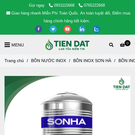
Gọi ngay
0931115668
0765222668
Giao hàng nhanh Miễn Phí Toàn Quốc. An toàn tuyệt đối, Điểm mua
hàng chính hãng tiết kiệm.
0
MENU
Trang chủ
/
BỒN NƯỚC INOX
/
BỒN INOX SƠN HÀ
/
BỒN IN