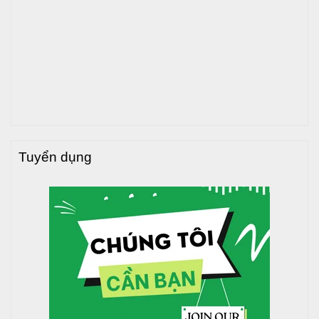
Công nghệ tiên tiến ép liền mạch hai đầu của tấm inox và
hàn mịn tấm inox không chỉ tạo nên thiết kế vượt trội, thẩm
mỹ mà còn giảm thiểu khả năng rò rỉ. Ngoài ra, phương
pháp cải tiến này còn củng cố cấu trúc của bồn nước inox,
đảm bảo độ bền và tránh tình trạng rò rỉ khi sử dụng lâu
ngày.
Dung tích đa dạng
Tùy theo nhu cầu của từng hộ gia đình, doanh nghiệp mà
Tuyển dụng
lựa chọn bình theo dung tích phù hợp.Phổ biến nhất đối
với các gia đình là bồn nước inox Sơn Hà 1000 lít, đối với
các cơ sở kinh doanh, công trình xây dựng, khách hàng có
thể chọn bồn nước có dung tích dao động từ 3000 lít đến
35000 lít cho phù hợp. Ngoài ra, cũng có thể đặt bồn có
dung tích theo yêu cầu đặc biệt.
Nếu gia đình bạn có số thành viên lớn hơn từ 5 - 7 người
thì dung tích bồn nước inox Sơn Hà 1500L, 2000L, 2500L
rất phù hợp. Còn từ trên 7 người thì các loại bồn inox