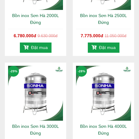
Bồn inox Sơn Hà 2000L
Bồn inox Sơn Hà 2500L
Đứng
Đứng
6.780.000đ
7.775.000đ
9.630.000đ
11.050.000đ
Đặt mua
Đặt mua
-29%
-28%
Hotline tư vấn:
1800 646486
(miễn phí)
ĐẶC ĐIỂM NỔI BẬT
Bồn inox Sơn Hà
300L đứng là dòng sản phẩm được sử
Bồn inox Sơn Hà 3000L
Bồn inox Sơn Hà 4000L
dụng phổ biến trên thị trường. Bồn nước Sơn Hà làm từ
Đứng
Đứng
nguồn vật liệu inox 304, được biết đến với độ bền cao, kiểu