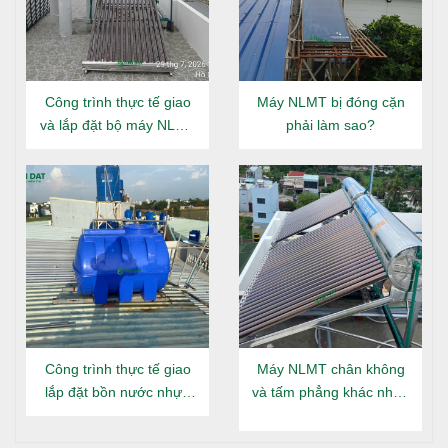
Công trình thực tế giao
Máy NLMT bị đóng cặn
và lắp đặt bộ máy NLMT
phải làm sao?
Đại Thành Gold 160L tại
Đông Hưng Thuận
CẤU TẠO SẢN PHẨM
Cấu tạo cơ bản của
bồn inox Sơn Hà
300L đứng
gồm các
Công trình thực tế giao
Máy NLMT chân không
bộ phận sau:
lắp đặt bồn nước nhựa
và tấm phẳng khác nhau
Đại Thành Gold nằm tại
gì?
Nắp bồn
: Một miếng thép không gỉ hình tròn được
Long An