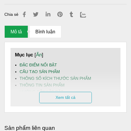
Chia sẻ
Mô tả
Bình luận
Mục lục
[
Ẩn
]
ĐẶC ĐIỂM NỔI BẬT
CẤU TẠO SẢN PHẨM
THÔNG SỐ KÍCH THƯỚC SẢN PHẨM
THÔNG TIN SẢN PHẨM
HƯỚNG DẪN LẮP ĐẶT
Xem tất cả
LƯU Ý KHI LẮP ĐẶT VÀ SỬ DỤNG
HƯỚNG DẪN BẢO TRÌ
DỊCH VỤ VÀ HẬU MÃI
Bồn inox Sơn Hà
300L đứng
được sản xuất bằng inox
Sản phẩm liên quan