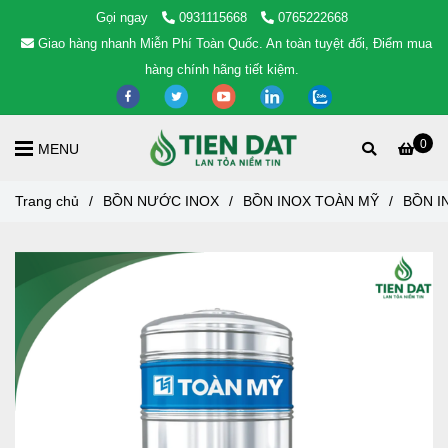
Gọi ngay
0931115668
0765222668
Giao hàng nhanh Miễn Phí Toàn Quốc. An toàn tuyệt đối, Điểm mua
hàng chính hãng tiết kiệm.
0
MENU
Trang chủ
/
BỒN NƯỚC INOX
/
BỒN INOX TOÀN MỸ
/
BỒN I