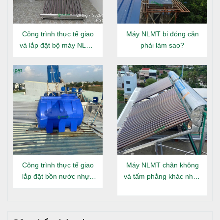
Công trình thực tế giao
Máy NLMT bị đóng cặn
và lắp đặt bộ máy NLMT
phải làm sao?
Đại Thành Gold 160L tại
Hình ảnh bồn nước inox Toàn Mỹ
Đông Hưng Thuận
CÁCH NHẬN BIẾT BỒN INOX TOÀN MỸ
CHÍNH HÃNG
Để bảo vệ bản thân khỏi những sản phẩm hàng giả, hàng
nhái với chất liệu inox kém chất lượng và không bền, dưới
đây là một số cách nhận biết bồn inox Toàn Mỹ chính
Công trình thực tế giao
Máy NLMT chân không
hãng:
lắp đặt bồn nước nhựa
và tấm phẳng khác nhau
Đại Thành Gold nằm tại
gì?
Logo dập nổi: Bồn nước Toàn Mỹ chính hãng có logo
Long An
được dập nổi trên đầu bồn, đáy bồn, và nắp bịt, giúp
bạn dễ dàng nhận biết.