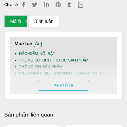
Chia sẻ
Mô tả
Bình luận
Mục lục
[
Ẩn
]
ĐẶC ĐIỂM NỔI BẬT
THÔNG SỐ KÍCH THƯỚC SẢN PHẨM
THÔNG TIN SẢN PHẨM
CÁCH NHẬN BIẾT BỒN INOX TOÀN MỸ CHÍNH
HÃNG
Xem tất cả
HƯỚNG DẪN LẮP ĐẶT
LƯU Ý KHI LẮP ĐẶT VÀ SỬ DỤNG
HƯỚNG DẪN BẢO TRÌ
DỊCH VỤ VÀ HẬU MÃI
Sản phẩm liên quan
Bồn nước Toàn Mỹ
inox 4000L đứng là sản phẩm nổi bật
của Công ty Cổ phần Sản xuất - Xây dựng Toàn Mỹ. Với