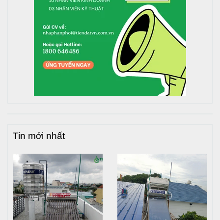
Bồn nước Toàn Mỹ
inox 4000L đứng được sản sản xuất
trên dây chuyền công nghệ hiện đại, sử dụng inox 304
chuyên dùng trong công nghệ thực phẩm, đảm bảo an
toàn cho nguồn nước:
Dạng bồn đứng phù hợp với vị trí đặt nhỏ, tạo được
áp lực nước mạnh, gọn hơn cho ngôi nhà bạn
Dạng bồn ngang lại phù hợp với những công trình
đặt trên cao, chắc chắn hơn, tạo sự yên tâm cho bạn
khi sử dụng.
Phục vụ cho nhu cầu đựng nước sinh hoạt hàng
ngày hộ gia đình và các công trình xây dựng
Tin mới nhất