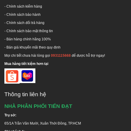
bồn.
- Chính sách kiểm hàng
Bước 5: Bắt gá vít định vị.
-
Chính sách bảo hành
Bước 6: Khoan lỗ vít nở cố định với nền: Đặt chân
-
Chính sách đổi trả hàng
vào vị trí lấy dấu lỗ vít nở ở chân đế, khoan lỗ chờ
theo dấu.
-
Chính sách bảo mật thông tin
- Bán hàng chính hãng 100%
- Bán giá khuyến mãi theo quy định
Mọi chi tiết chưa hài lòng gọi
0931115668
để được hỗ trợ ngay!
Mua hàng tiết kiệm hơn tại
Thông tin liên hệ
NHÀ PHÂN PHỐI TIẾN ĐẠT
Lắp đặt bồn nước inox Toàn Mỹ theo yêu cầu
Trụ sở:
65/1A Trần Văn Mười, Xuân Thới Đông, TP.HCM