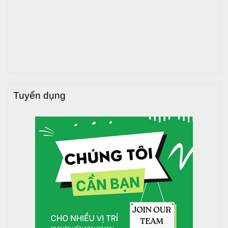
3.500
1.420
2.625
1.590
4.000
1.420
3.105
1.590
5.000
1.420
3.685
1.590
>>> Xem thêm
:
Bồn nước inox Toàn Mỹ nằm giá tốt tại
đây
Tuyển dụng
Hotline tư vấn:
1800 646486
(miễn phí)
THÔNG TIN SẢN PHẨM