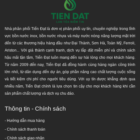
Về vị trí cần đảm bảo bồn nước phải được đặt trên
mặt phẳng, không nghiêng trượt, không gồ ghề, kê
kích. Nơi đặt bồn phải chịu được trọng lượng lớn
nhất của bồn khi chưa chứa nước cộng với hệ số an
Nhà phân phối Tiến Đạt là đơn vị phân phối uy tín, chuyên nghiệp trong lĩnh
toàn.
vực bồn nước inox, bồn nước nhựa và máy nước nóng năng lượng mặt trời
Nên lưu ý khi lắp đặt bồn nước cần tránh đặt bồn ở
đến từ các thương hiệu hàng đầu như Đại Thành, Sơn Hà, Toàn Mỹ, Ferroli,
những vị trí gần đường dây điện, mép tường, nơi có
Ariston... Với giá thành cạnh tranh, dịch vụ lắp đặt miễn phí và chính sách
thể ảnh hưởng tới bề mặt bồn.
hậu mãi tận tâm, Tiến Đạt luôn mang đến sự hài lòng cho mọi khách hàng.
Từ năm 2009 đến nay, Tiến Đạt đã đồng hành cùng hàng ngàn công trình
Các bước lắp đặt:
lớn nhỏ, từ dân dụng đến dự án, góp phần nâng cao chất lượng cuộc sống
Bước 1: Bỏ lớp cao su bảo vệ bồn nước bên ngoài.
và tiết kiệm chi phí cho người tiêu dùng. Với uy tín được khẳng định qua
Bước 2: Đặt chân bồn nghiêng tự do, 2 chân tiếp xúc
nhiều năm, Tiến Đạt chính là lựa chọn tin cậy cho mọi khách hàng khi cần
trên cùng một mặt phẳng.
sản phẩm chất lượng và dịch vụ chu đáo.
Bước 3: Khớp thân bồn với chân đế: Đáy bồn kê trên
miệng chân, dựng cả thân bồn và chân đế theo
Thông tin - Chính sách
chiều thẳng đứng.
- Hướng dẫn mua hàng
Bước 4: Khớp chân đế vừa vặn với vành chân đế:
Một tay giữ bồn, một tay giữ gân đơn ấn nhẹ sao
-
Chính sách thanh toán
cho gân đơn dập khít vừa xung quanh khớp với chân
- Chính sách giao nhận