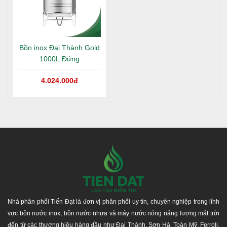
Bồn inox Đại Thành Gold
HƯỚNG DẪN BẢO TRÌ
1000L Đứng
Thường xuyên kiểm tra và làm sạch các ống dẫn
4.024.000đ
nước thải để đảm bảo không bị tắc nghẽn.
Định kỳ hút bùn trong bồn tự hoại để duy trì hiệu quả
xử lý.
Kiểm tra và sửa chữa kịp thời nếu phát hiện hư
hỏng.
MỘT SỐ LƯU Ý
Xử lý đáy hố tốt để tránh bị lún khi bồn đi vào sử
Nhà phân phối Tiến Đạt là đơn vị phân phối uy tín, chuyên nghiệp trong lĩnh
dụng.
vực bồn nước inox, bồn nước nhựa và máy nước nóng năng lượng mặt trời
Không lắp đặt bồn ở dưới khu vực có xe tải đi lại, có
đến từ các thương hiệu hàng đầu như Đại Thành, Sơn Hà, Toàn Mỹ, Ferroli,