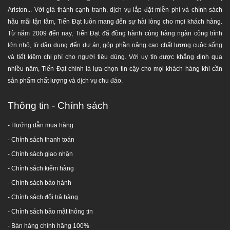
rễ cây to và đá dăm.
Ariston... Với giá thành cạnh tranh, dịch vụ lắp đặt miễn phí và chính sách
Gia cố chống lún (như ép cọc) khi lắp đặt ở vùng
hậu mãi tận tâm, Tiến Đạt luôn mang đến sự hài lòng cho mọi khách hàng.
nước trũng.
Từ năm 2009 đến nay, Tiến Đạt đã đồng hành cùng hàng ngàn công trình
Khi lắp đặt bồn cần bơm đầy nước vào bồn để tránh
lớn nhỏ, từ dân dụng đến dự án, góp phần nâng cao chất lượng cuộc sống
bồn bị móp méo.
và tiết kiệm chi phí cho người tiêu dùng. Với uy tín được khẳng định qua
Không chèn đá, sỏi, vật liệu cứng xung quanh giữa
nhiều năm, Tiến Đạt chính là lựa chọn tin cậy cho mọi khách hàng khi cần
phần trống của bồn và hố.
sản phẩm chất lượng và dịch vụ chu đáo.
Đảm bảo độ dốc của đường ống thải từ bồn SEPTIC
tới cống thoát tập trung.
Thông tin - Chính sách
- Hướng dẫn mua hàng
-
Chính sách thanh toán
- Chính sách giao nhận
- Chính sách kiểm hàng
-
Chính sách bảo hành
-
Chính sách đổi trả hàng
-
Chính sách bảo mật thông tin
- Bán hàng chính hãng 100%