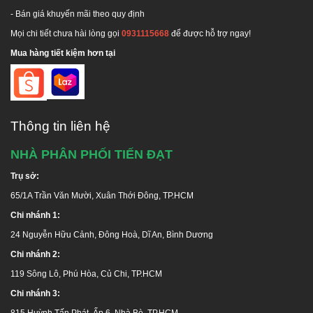
- Bán giá khuyến mãi theo quy định
Mọi chi tiết chưa hài lòng gọi
0931115668
để được hỗ trợ ngay!
Mua hàng tiết kiệm hơn tại
Thông tin liên hệ
NHÀ PHÂN PHỐI TIẾN ĐẠT
Trụ sở:
Hotline tư vấn:
1800 646486
(miễn phí)
65/1A Trần Văn Mười, Xuân Thới Đông, TP.HCM
Chi nhánh 1:
Hãy liên hệ chúng tôi để nhận được tư vấn miễn phí
và giá ưu đãi!
24 Nguyễn Hữu Cảnh, Đông Hoà, Dĩ An, Bình Dương
Chi nhánh 2:
119 Sông Lô, Phú Hòa, Củ Chi, TP.HCM
Chi nhánh 3:
815 Huỳnh Tấn Phát, Ấp 6, Nhà Bè, TP.HCM