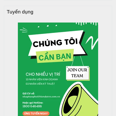
Tuyển dụng
Bồn tự hoại Septic Sơn Hà 2500L thích hợp cho gia đình có
10 - 12 thành viên
THÔNG SỐ KỸ THUẬT
Thông số kỹ thuật của
Bồn tự hoại
Septic
Sơn Hà
2500L:
Kích thước (mm)
Mã sản
Số người sử
Đường
Chiều
phẩm
dụng
kính
cao