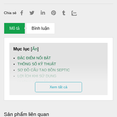
Chia sẻ
Mô tả
Bình luận
Mục lục
[
Ẩn
]
ĐẶC ĐIỂM NỔI BẬT
THÔNG SỐ KỸ THUẬT
SƠ ĐỒ CẤU TẠO BỒN SEPTIC
LỢI ÍCH KHI SỬ DỤNG
HƯỚNG DẪN LẮP ĐẶT
Xem tất cả
HƯỚNG DẪN BẢO TRÌ
MỘT SỐ LƯU Ý
Bồn tự hoại
Septic
Sơn Hà
2500L là một sản phẩm của
Tập đoàn Sơn Hà, được thiết kế để xử lý nước thải sinh
Sản phẩm liên quan