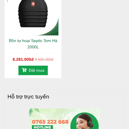
Bồn tự hoại
Septic
Sơn Hà
2500L
sở hữu một số đặc
điểm nổi bật như sau:
Chất liệu bền bỉ:
Bồn tự hoại Septic Sơn Hà thường
được làm từ nhựa composite, nhựa HDPE hoặc inox
cao cấp, đảm bảo độ bền cao, chống ăn mòn và
Bồn tự hoại Septic Sơn Hà
không bị ảnh hưởng bởi các hóa chất trong nước
2000L
thải.
Thiết kế hiện đại
: Với thiết kế nhiều ngăn, bồn tự
6.281.000đ
8.600.000đ
hoại Septic Sơn Hà giúp phân hủy và xử lý nước thải
Đặt mua
một cách hiệu quả. Nước thải được xử lý qua các
ngăn lọc trước khi thải ra môi trường, giảm thiểu ô
nhiễm.
Dung tích đa dạng
: Sản phẩm có nhiều loại dung
Hỗ trợ trực tuyến
tích khác nhau, phù hợp với nhu cầu sử dụng của
các hộ gia đình, khu dân cư, hoặc các công trình
công cộng.
Dễ dàng lắp đặt
: Bồn tự hoại có thiết kế đơn giản,
dễ lắp đặt và bảo trì. Sản phẩm có thể lắp đặt ngầm