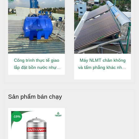
khả năng xử lý nước thải sinh hoạt tốt, giúp giảm
thiểu mùi hôi và các chất gây ô nhiễm.
Tiết kiệm chi phí
: Với tuổi thọ cao và ít phải bảo trì,
bồn tự hoại giúp tiết kiệm chi phí vận hành và bảo
dưỡng.
An toàn
: Chất liệu an toàn, không gây hại cho sức
khỏe người sử dụng.
Công trình thực tế giao
Máy NLMT chân không
lắp đặt bồn nước nhựa
và tấm phẳng khác nhau
HƯỚNG DẪN LẮP ĐẶT
Đại Thành Gold nằm tại
gì?
Long An
Sản phẩm bán chạy
-19%