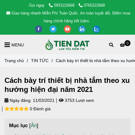
Gọi ngay
0931115668
0765222668
Giao hàng nhanh Miễn Phí Toàn Quốc. An toàn tuyệt đối, Điểm mua
hàng chính hãng tiết kiệm.
0
MENU
Trang chủ
/
TIN TỨC
/
Cách bày trí thiết bị nhà tắm theo xu hư
Cách bày trí thiết bị nhà tắm theo xu
hướng hiện đại năm 2021
Ngày đăng:
11/03/2021
3753 Lượt xem
0 Đánh giá
Mục lục
[
Ẩn
]