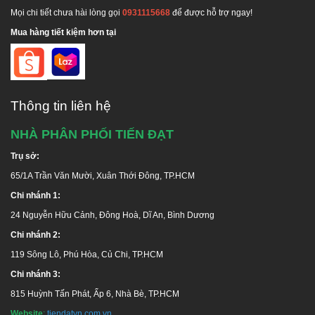
Mọi chi tiết chưa hài lòng gọi
0931115668
để được hỗ trợ ngay!
Mua hàng tiết kiệm hơn tại
Thông tin liên hệ
NHÀ PHÂN PHỐI TIẾN ĐẠT
Trụ sở:
65/1A Trần Văn Mười, Xuân Thới Đông, TP.HCM
Chi nhánh 1:
24 Nguyễn Hữu Cảnh, Đông Hoà, Dĩ An, Bình Dương
Chi nhánh 2:
119 Sông Lô, Phú Hòa, Củ Chi, TP.HCM
Chi nhánh 3:
815 Huỳnh Tấn Phát, Ấp 6, Nhà Bè, TP.HCM
Website
:
tiendatvn.com.vn