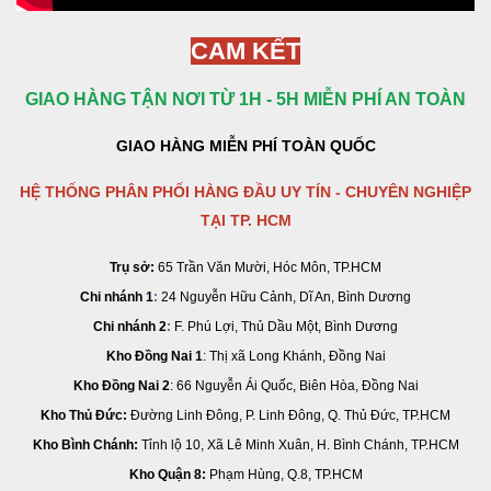
CAM KẾT
GIAO HÀNG TẬN NƠI TỪ 1H - 5H MIỄN PHÍ AN TOÀN
GIAO HÀNG MIỄN PHÍ TOÀN QUỐC
HỆ THỐNG PHÂN PHỐI HÀNG ĐẦU UY TÍN - CHUYÊN NGHIỆP
TẠI TP. HCM
Trụ sở:
65 Trần Văn Mười, Hóc Môn, TP.HCM
Chi nhánh 1
:
24 Nguyễn Hữu Cảnh, Dĩ An, Bình Dương
Chi nhánh 2
:
F. Phú Lợi, Thủ Dầu Một, Bình Dương
Kho Đồng Nai 1
: Thị xã Long Khánh, Đồng Nai
Kho Đồng Nai 2
:
66 Nguyễn Ái Quốc, Biên Hòa, Đồng Nai
Kho Thủ Đức:
Đường Linh Đông, P. Linh Đông, Q. Thủ Đức, TP.HCM
Kho Bình Chánh:
Tỉnh lộ 10, Xã Lê Minh Xuân, H. Bình Chánh, TP.HCM
Kho Quận 8:
Phạm Hùng, Q.8, TP.HCM