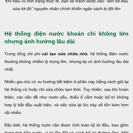
Khi hiểu rõ tình trạng thực tế, bạn sẽ tránh được việc “làm tới đâu
sửa tới đó” nguyên nhân chính khiến ngân sách bị đội lên
Hệ thống điện nước khoản chi không lớn
nhưng ảnh hưởng lâu dài
Trong tổng chi phí
cải tạo sửa chữa nhà
, hệ thống điện nước
thường không chiếm tỷ trọng lớn, nhưng lại có ảnh hưởng lâu dài
nhất.
Nhiều gia chủ có xu hướng tiết kiệm ở phần này bằng cách giữ lại
hệ thống cũ hoặc chỉ sửa chữa tạm thời. Tuy nhiên, sau khi hoàn
thiện, các vấn đề như nước yếu, thiếu ổ cắm hoặc bố trí không
hợp lý bắt đầu xuất hiện, và việc sửa lại lúc này sẽ tốn kém hơn
rất nhiều.
Đặc biệt, hệ thống nước cần được tính toán kỹ từ đầu, bao gồm
dung tích bồn nước, vị trí lắp đặt và cách bố trí đường ống. Một