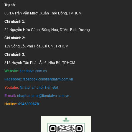
Trụ sở:
65/1A Trần Văn Mười, Xuân Thới Đông, TP.HCM
Chi nhánh 1:
24 Nguyễn Hữu Cảnh, Đông Hoà, Dĩ An, Bình Dương
Chi nhánh 2:
119 Sông Lô, Phú Hòa, Củ Chi, TP.HCM
Chi nhánh 3:
815 Huỳnh Tấn Phát, Ấp 6, Nhà Bè, TP.HCM
Website
:
tiendatvn.com.vn
Facebook
:
facebook.com/tiendatvn.com.vn
Youtube
:
Nhà phân phối Tiến Đạt
E-mail:
nhaphanphoi@tiendatvn.com.vn
Hotline:
0945899678