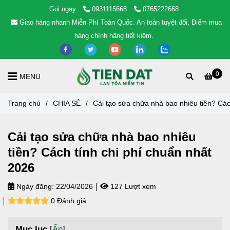
Gọi ngay
0931115668
0765222668
Giao hàng nhanh Miễn Phí Toàn Quốc. An toàn tuyệt đối, Điểm mua
hàng chính hãng tiết kiệm.
0
MENU
Trang chủ
/
CHIA SẺ
/
Cải tạo sửa chữa nhà bao nhiêu tiền? Các
Cải tạo sửa chữa nhà bao nhiêu
tiền? Cách tính chi phí chuẩn nhất
2026
Ngày đăng:
22/04/2026
127 Lượt xem
0 Đánh giá
Mục lục
[
Ẩn
]