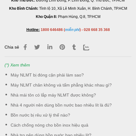
Kho Thủ Đức:
Đường Linh Đông, P. Linh Đông, Q. Thủ Đức, TP.HCM
Kho Bình Chánh:
Tỉnh lộ 10, Xã Lê Minh Xuân, H. Bình Chánh, TP.HCM
Kho Quận 8:
Phạm Hùng, Q.8, TP.HCM
Hotline:
1800 646486 (
miễn phí
)
-
028 668 35 368
Chia sẻ
(*) Xem thêm
Máy NLMT bị đóng cặn phải làm sao?
Máy NLMT chân không và tấm phẳng khác nhau gì?
Nhà mái tôn có lắp máy NLMT được không?
Nhà 4 người nên dùng bồn nước bao nhiêu lít là đủ?
Bồn nước bị rêu xử lý thế nào?
Cách chống nóng cho bồn inox hiệu quả
Nhà trọ nên dùng bồn nước bao nhiêu lít?