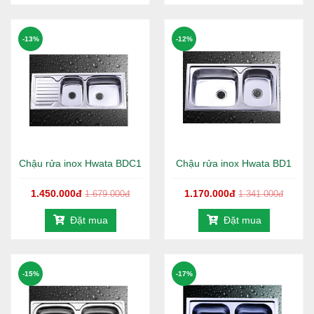
-13%
-12%
Chậu rửa inox Hwata BDC1
Chậu rửa inox Hwata BD1
1.450.000đ
1.170.000đ
1.679.000đ
1.341.000đ
Đặt mua
Đặt mua
-15%
-17%