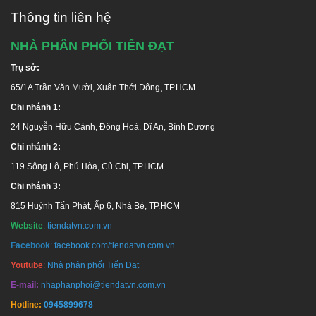
Thông tin liên hệ
NHÀ PHÂN PHỐI TIẾN ĐẠT
Trụ sở:
65/1A Trần Văn Mười, Xuân Thới Đông, TP.HCM
Chi nhánh 1:
24 Nguyễn Hữu Cảnh, Đông Hoà, Dĩ An, Bình Dương
Chi nhánh 2:
119 Sông Lô, Phú Hòa, Củ Chi, TP.HCM
Chi nhánh 3:
815 Huỳnh Tấn Phát, Ấp 6, Nhà Bè, TP.HCM
Website
:
tiendatvn.com.vn
Facebook
:
facebook.com/tiendatvn.com.vn
Youtube
:
Nhà phân phối Tiến Đạt
E-mail:
nhaphanphoi@tiendatvn.com.vn
Hotline:
0945899678