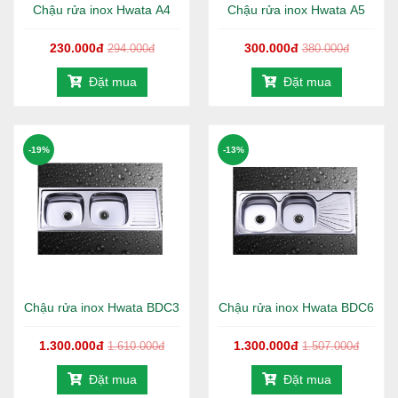
Trụ sở:
65 Trần Văn Mười, Hóc Môn, TP.HCM
Chậu rửa inox Hwata A4
Chậu rửa inox Hwata A5
Chi nhánh 1
:
24 Nguyễn Hữu Cảnh, Dĩ An, Bình Dương
Chi nhánh 2
:
F. Phú Lợi, Thủ Dầu Một, Bình Dương
230.000đ
300.000đ
294.000đ
380.000đ
Kho Đồng Nai 1
: Thị xã Long Khánh, Đồng Nai
Đặt mua
Đặt mua
Kho Đồng Nai 2
:
66 Nguyễn Ái Quốc, Biên Hòa, Đồng Nai
Kho Thủ Đức:
Đường Linh Đông, P. Linh Đông, Q. Thủ Đức, TP.HCM
Kho Bình Chánh:
Tỉnh lộ 10, Xã Lê Minh Xuân, H. Bình Chánh,
TP.HCM
-19%
-13%
Kho Quận 8:
Phạm Hùng, Q.8, TP.HCM
Hotline:
1800 646486 (
miễn phí
)
-
028 668 35 368
Chậu rửa inox Hwata BDC3
Chậu rửa inox Hwata BDC6
1.300.000đ
1.300.000đ
1.610.000đ
1.507.000đ
Đặt mua
Đặt mua