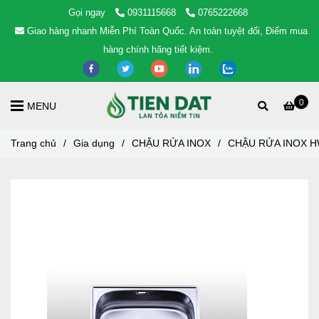
Gọi ngay
0931115668
0765222668
Giao hàng nhanh Miễn Phí Toàn Quốc. An toàn tuyệt đối, Điểm mua
hàng chính hãng tiết kiệm.
0
MENU
Trang chủ
/
Gia dụng
/
CHẬU RỬA INOX
/
CHẬU RỬA INOX H