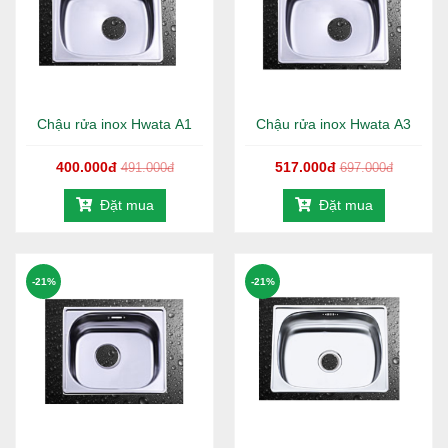
- Kiểu dáng đẹp, mẫu mã đa dạng
- Kích thước chậu rửa chén inox Hwata A2 phù hợp với
không gian bếp Việt
>>> Quý khách hàng có thể xem thêm:
Chậu rửa inox
Chậu rửa inox Hwata A1
Chậu rửa inox Hwata A3
Hwata khác
400.000đ
517.000đ
491.000đ
697.000đ
Đặt mua
Đặt mua
-21%
-21%
HỆ THỐNG PHÂN PHỐI HÀNG ĐẦU UY TÍN - CHUYÊN
NGHIỆP TẠI TP. HCM
GIAO HÀNG MIỄN PHÍ TOÀN QUỐC