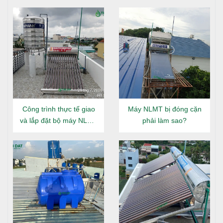
Công trình thực tế giao
Máy NLMT bị đóng cặn
và lắp đặt bộ máy NLMT
phải làm sao?
Đại Thành Gold 160L tại
Đông Hưng Thuận