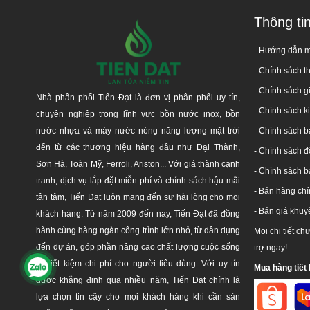
Thông ti
- Hướng dẫn 
-
Chính sách t
- Chính sách g
Nhà phân phối Tiến Đạt là đơn vị phân phối uy tín,
- Chính sách 
chuyên nghiệp trong lĩnh vực bồn nước inox, bồn
nước nhựa và máy nước nóng năng lượng mặt trời
-
Chính sách b
đến từ các thương hiệu hàng đầu như Đại Thành,
-
Chính sách đổ
Sơn Hà, Toàn Mỹ, Ferroli, Ariston... Với giá thành cạnh
-
Chính sách bả
tranh, dịch vụ lắp đặt miễn phí và chính sách hậu mãi
- Bán hàng ch
tận tâm, Tiến Đạt luôn mang đến sự hài lòng cho mọi
- Bán giá khuy
khách hàng. Từ năm 2009 đến nay, Tiến Đạt đã đồng
hành cùng hàng ngàn công trình lớn nhỏ, từ dân dụng
Mọi chi tiết ch
đến dự án, góp phần nâng cao chất lượng cuộc sống
trợ ngay!
và tiết kiệm chi phí cho người tiêu dùng. Với uy tín
Mua hàng tiết 
được khẳng định qua nhiều năm, Tiến Đạt chính là
lựa chọn tin cậy cho mọi khách hàng khi cần sản