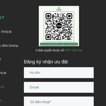
ẠT
, TP.HCM
n, Bình Dương
© Bản quyền thuộc về
NPP Tiến Đạt
M
Đăng ký nhận ưu đãi
P.HCM
m.vn
vn