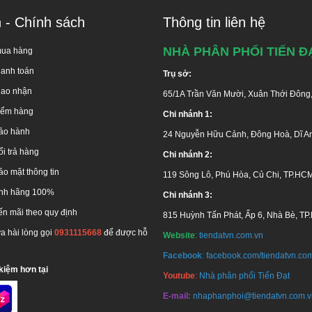
n - Chính sách
Thông tin liên hệ
NHÀ PHÂN PHỐI TIẾN Đ
mua hàng
hanh toán
Trụ sở:
iao nhận
65/1A Trần Văn Mười, Xuân Thới Đông
kiểm hàng
Chi nhánh 1:
ảo hành
24 Nguyễn Hữu Cảnh, Đông Hoà, Dĩ A
i trả hàng
Chi nhánh 2:
o mật thông tin
119 Sông Lô, Phú Hòa, Củ Chi, TP.HC
ính hãng 100%
Chi nhánh 3:
ến mãi theo quy định
815 Huỳnh Tấn Phát, Ấp 6, Nhà Bè, T
ưa hài lòng gọi
0931115668
để được hỗ
Website
:
tiendatvn.com.vn
Facebook
:
facebook.com/tiendatvn.co
kiệm hơn tại
Youtube
:
Nhà phân phối Tiến Đạt
E-mail:
nhaphanphoi@tiendatvn.com.