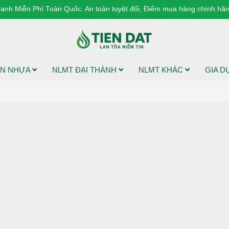
anh Miễn Phí Toàn Quốc. An toàn tuyệt đối, Điểm mua hàng chính hãng
N NHỰA
NLMT ĐẠI THÀNH
NLMT KHÁC
GIA 