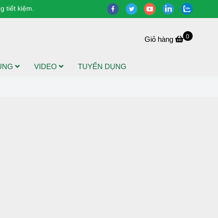
 tiết kiệm.
0
Giỏ hàng
DỤNG
VIDEO
TUYỂN DỤNG