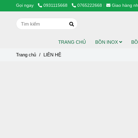
Gọi ngay
0931115668
0765222668
Giao hàng nh
TRANG CHỦ
BỒN INOX
BỒ
Trang chủ
/
LIÊN HỆ