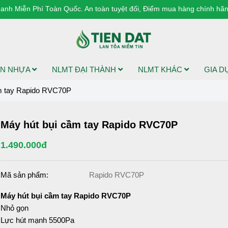
anh Miễn Phí Toàn Quốc. An toàn tuyệt đối, Điểm mua hàng chính hãng
N NHỰA
NLMT ĐẠI THÀNH
NLMT KHÁC
GIA 
m tay Rapido RVC70P
Máy hút bụi cầm tay Rapido RVC70P
1.490.000đ
Mã sản phẩm:
Rapido RVC70P
Máy hút bụi cầm tay Rapido RVC70P
Nhỏ gọn
Lực hút mạnh 5500Pa