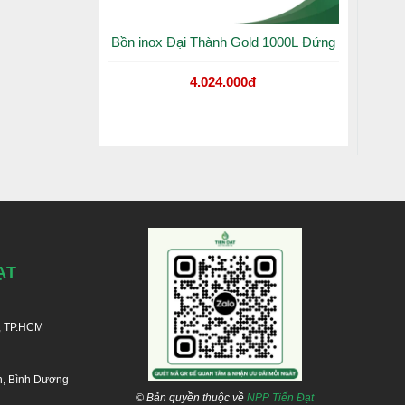
Bồn inox Đại Thành Gold 1000L Đứng
4.024.000đ
ẠT
, TP.HCM
n, Bình Dương
© Bản quyền thuộc về
NPP Tiến Đạt