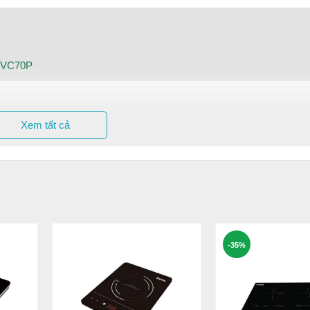
 RVC70P
Xem tất cả
-35%