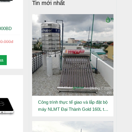
Tin mới nhất
4000BD
00.000đ
ua
Công trình thực tế giao và lắp đặt bộ
máy NLMT Đại Thành Gold 160L tại
Đông Hưng Thuận