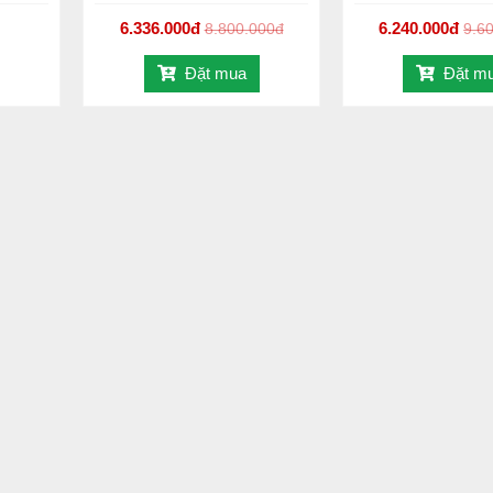
út bụi cho các không gian nhỏ. Ngoài ra, khoang chứa có thể 
6.336.000đ
6.240.000đ
8.800.000đ
9.6
Đặt mua
Đặt m
mini RVC-70P dễ dàng len lỏi vào các ngóc ngách để vệ sinh 
hể kể đến như: ô tô, sofa, gối đệm, bàn phím máy tính…
do RVC70P
ng đầu, uy tín - chuyên nghiệp tại TP.Hồ Chí Minh, Bình Dươ
tôi luôn mang lại nhiều giá trị nhất, lợi ích cho quý khách hàn
iao hàng nhanh chóng, hàng đúng chất lượng, an toàn tuyệt 
mua, sử dụng sản phẩm