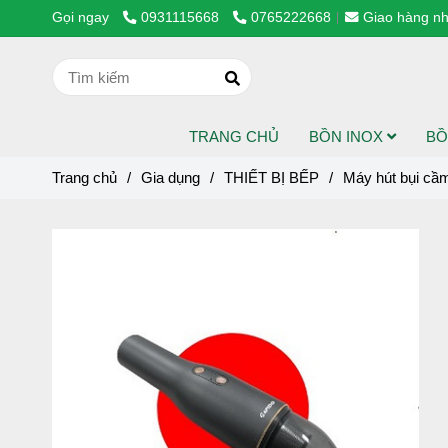
Gọi ngay
0931115668
0765222668
Giao hàng nh
TRANG CHỦ
BỒN INOX
BỒ
Trang chủ
/
Gia dụng
/
THIẾT BỊ BẾP
/
Máy hút bụi cầ