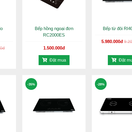
do
Bếp hồng ngoại đơn
Bếp từ đôi RI
RC2000ES
5.980.000đ
9.2
1.500.000đ
00đ
Đặt mua
Đặt m
-35%
-28%