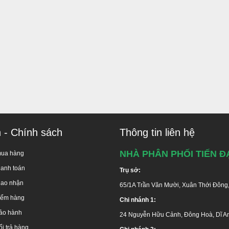
G ĐẦU UY TÍN - CHUYÊN NGHIỆP TẠI TP. HCM
ÀNG MIỄN PHÍ TOÀN QUỐC
 Trần Văn Mười, Hóc Môn, TP.HCM
 Nguyễn Hữu Cảnh, Dĩ An, Bình Dương
:
F. Phú Lợi, Thủ Dầu Một, Bình Dương
Nai 1
: Thị xã Long Khánh, Đồng Nai
66 Nguyễn Ái Quốc, Biên Hòa, Đồng Nai
Linh Đông, P. Linh Đông, Q. Thủ Đức, TP.HCM
lộ 10, Xã Lê Minh Xuân, H. Bình Chánh, TP.HCM
ận 8:
Phạm Hùng, Q.8, TP.HCM
n - Chính sách
Thông tin liên hệ
 646486 (
miễn phí
)
-
028 668 35 368
NHÀ PHÂN PHỐI TIẾN Đ
mua hàng
hanh toán
Trụ sở:
iao nhận
65/1A Trần Văn Mười, Xuân Thới Đông
kiểm hàng
Chi nhánh 1:
ảo hành
24 Nguyễn Hữu Cảnh, Đông Hoà, Dĩ A
i trả hàng