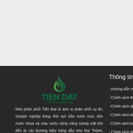
HỆ THỐNG PHÂN PHỐI HÀN
GIAO H
Trụ sở:
65
Chi nhánh 1
:
24
Chi nhánh 2
Kho Đồng 
Kho Đồng Nai 2
:
Kho Thủ Đức:
Đường 
Kho Bình Chánh:
Tỉnh 
Kho Qu
Thông ti
Hotline:
1800
- Hướng dẫn 
-
Chính sách t
- Chính sách g
Nhà phân phối Tiến Đạt là đơn vị phân phối uy tín,
- Chính sách 
chuyên nghiệp trong lĩnh vực bồn nước inox, bồn
nước nhựa và máy nước nóng năng lượng mặt trời
-
Chính sách b
đến từ các thương hiệu hàng đầu như Đại Thành,
-
Chính sách đổ