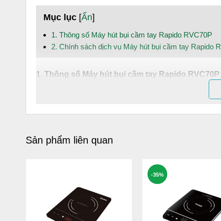
Mục lục
[
Ẩn
]
1. Thông số Máy hút bụi cầm tay Rapido RVC70P
2. Chính sách dịch vụ Máy hút bụi cầm tay Rapido
1. Thông số
Máy hút bụi cầm tay Rapido RVC70P
Thông số kĩ thuật
Điện áp: DC/ 5V
Công suất : 70P
Sản phẩm liên quan
Thời gian sạc: 3h
Trọng lượng: 600g
-35%