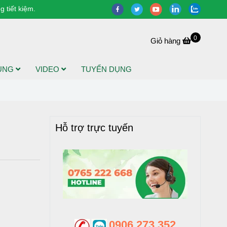
 tiết kiệm.
0
Giỏ hàng
DỤNG
VIDEO
TUYỂN DỤNG
Hỗ trợ trực tuyến
0906 273 352