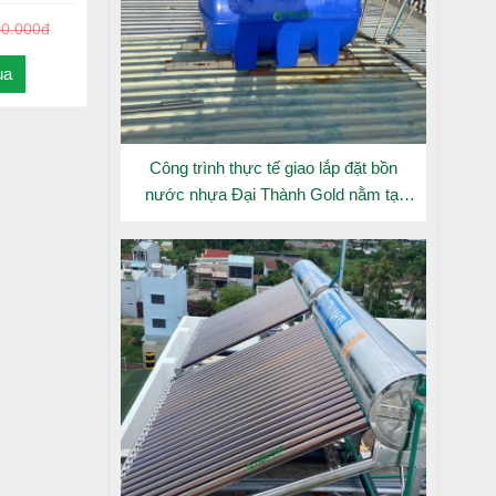
tháo lắp
00.000đ
ua
sạch sẽ.
Công trình thực tế giao lắp đặt bồn
nước nhựa Đại Thành Gold nằm tại
Long An
ng, Đồng
g khi mua
đối, giá