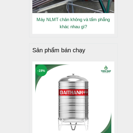
n, có thể
ó thể hấp
Máy NLMT chân không và tấm phẳng
hặt, mịn.
khác nhau gì?
u quả tới
năng chịu
Sản phẩm bán chạy
ốc, chống
-19%
 Long An,
 sản phẩm
rình công