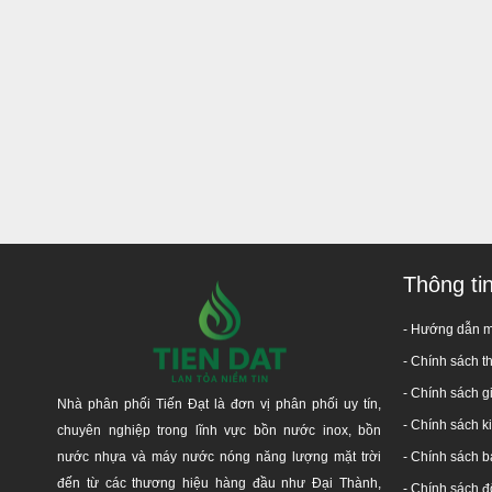
Giá sản phẩm đã
bao gồm 10% thuế VAT
.
Miễn phí vận chuyển
trên toàn quốc và hỗ trợ kéo
Đảm bảo được chăm sóc từ đội ngũ kĩ thuật và bán
Nhận hàn chân sắt
V5 dày 3mm để lắp máy NL mặt
Nhận lắp bồn nước Nhanh chóng - An toàn - Thẩm 
Trong suốt quá trình sử dụng, có vấn đề gì thắc mắ
Cam kết: Chính hãng - Đúng chất lượng, bồi thườn
Thông ti
- Hướng dẫn 
-
Chính sách t
- Chính sách g
Nhà phân phối Tiến Đạt là đơn vị phân phối uy tín,
Hotline t
- Chính sách 
chuyên nghiệp trong lĩnh vực bồn nước inox, bồn
Hãy liên hệ chúng tôi đ
nước nhựa và máy nước nóng năng lượng mặt trời
-
Chính sách b
đến từ các thương hiệu hàng đầu như Đại Thành,
-
Chính sách đổ