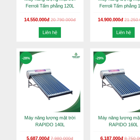
Ferroli Tấm phẳng 120L
Ferroli Tấm phẳng 
14.550.000đ
14.900.000đ
20.790.000đ
21.250
Liên hệ
Liên hệ
-28%
-29%
Máy năng lượng mặt trời
Máy năng lượng mặt
RAPIDO 140L
RAPIDO 160L
5.687.000đ
6.187.000đ
7.980.000đ
8.750.