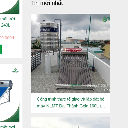
Tin mới nhất
ng cao và
mặt trời
ờ sử dụng
 240L
n, bền bỉ
00.000đ
Công trình thực tế giao và lắp đặt bộ
máy NLMT Đại Thành Gold 160L tại
Đông Hưng Thuận
mặt trời