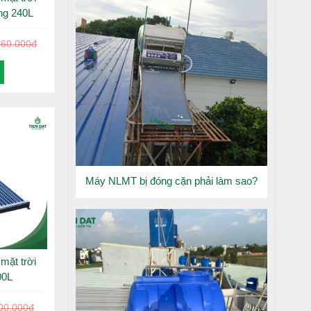
ng 240L
960.000đ
Máy NLMT bị đóng cặn phải làm sao?
mặt trời
00L
00.000đ