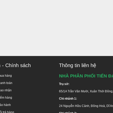
 lầu tại khu vực TP.HCM.
 hàng trong và sau quá trình sử dụng sản phẩm.
 trời, Lắp bồn nước theo yêu cầu.
mĩ.
c, quý khách hàng luôn được tư vấn miễn phí và kịp thời giải quyết s
g 100% giá trị đơn hàng nếu giao hàng không chính hãng.
n - Chính sách
Thông tin liên hệ
NHÀ PHÂN PHỐI TIẾN Đ
mua hàng
hanh toán
Trụ sở:
iao nhận
65/1A Trần Văn Mười, Xuân Thới Đông
ư vấn:
1800 646486
(miễn phí)
kiểm hàng
Chi nhánh 1:
ể nhận được tư vấn miễn phí và giá ưu đãi!
ảo hành
24 Nguyễn Hữu Cảnh, Đông Hoà, Dĩ A
i trả hàng