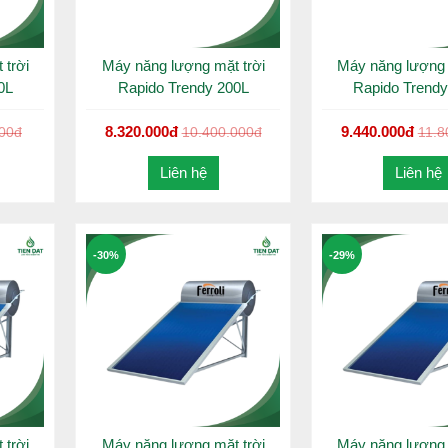
ệm điện năng, tối ưu chi phí sử dụng lâu dài khi giá điện ngày một tă
 trời
Máy năng lượng mặt trời
Máy năng lượng 
m cũng góp phần vào việc bảo vệ môi trường xanh – sạch – đẹp nh
0L
Rapido Trendy 200L
Rapido Trendy
 trời Ruby ống chân không với đa dạng dung tích, chất liệu an toà
8.320.000đ
9.440.000đ
000đ
10.400.000đ
11.8
Liên hệ
Liên hệ
-30%
-29%
 trời
Máy năng lượng mặt trời
Máy năng lượng 