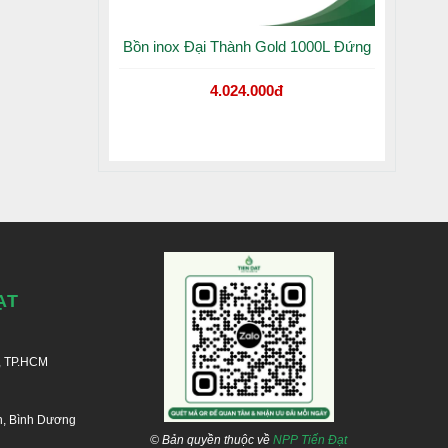
Bồn inox Đại Thành Gold 1000L Đứng
4.024.000đ
ự cố.
ẠT
, TP.HCM
n, Bình Dương
© Bản quyền thuộc về
NPP Tiến Đạt