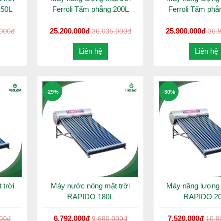
150L
Ferroli Tấm phẳng 200L
Ferroli Tấm phẳ
25.200.000đ
25.900.000đ
.000đ
36.035.000đ
36.
Liên hệ
Liên hệ
-29%
-30%
 trời
Máy nước nóng mặt trời
Máy năng lượng 
RAPIDO 180L
RAPIDO 2
6.792.000đ
7.520.000đ
000đ
9.680.000đ
10.8