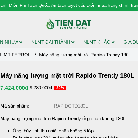
anh Miễn Phí Toàn Quốc. An toàn tuyệt đối, Điểm mua hàng chính hãng
N NHỰA
NLMT ĐẠI THÀNH
NLMT KHÁC
GIA 
NLMT FERROLI
/
Máy năng lượng mặt trời Rapido Trendy 180L
Máy năng lượng mặt trời Rapido Trendy 180L
7.424.000đ
9.280.000đ
-20%
Mã sản phẩm:
RAPIDOTD180L
Máy năng lượng mặt trời Rapido Trendy ống chân không 180L:
Ống thủy tinh thu nhiệt chân không 5 lớp