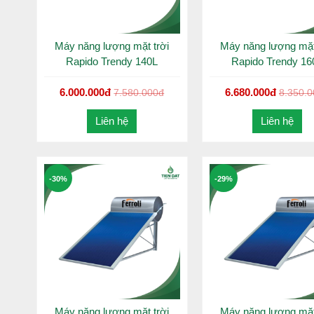
ĐẶC ĐIỂM NỔI BẬT
Máy nước nóng Rapido
Trendy 180L là giải pháp tiết ki
Máy năng lượng mặt trời
Máy năng lượng mặt
nguy cơ mất điện luôn thường trực. Đồng thời, sản phẩ
Rapido Trendy 140L
Rapido Trendy 16
công nghệ xanh, bền vững. Máy nước nóng năng lượng mặt
xứng đáng là sự lọn chọn hàng đầu của bạn.
6.000.000đ
6.680.000đ
7.580.000đ
8.350.
Liên hệ
Liên hệ
-30%
-29%
Máy năng lượng mặt trời
Máy năng lượng mặt