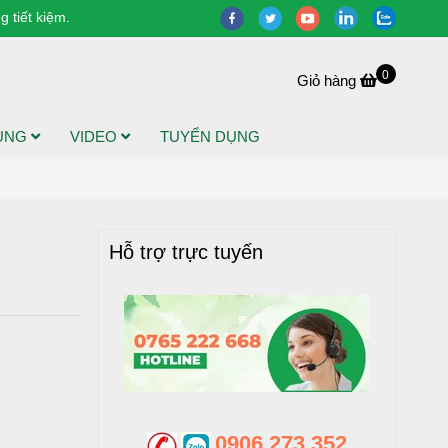
 tiết kiệm.
0
Giỏ hàng
DỤNG
VIDEO
TUYỂN DỤNG
Hỗ trợ trực tuyến
0906 273 352