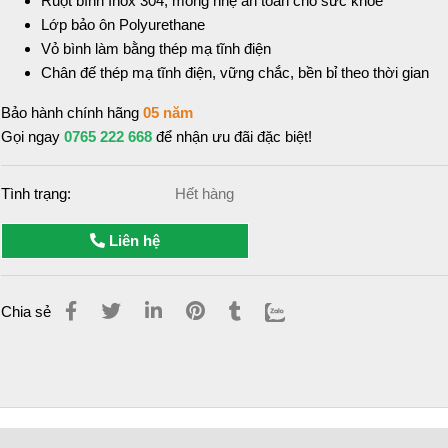
Ruột bình Inox 304, mỏng nhẹ ăn toàn cho sức khỏe
Lớp bảo ôn Polyurethane
Vỏ bình làm bằng thép mạ tĩnh điện
Chân đế thép mạ tĩnh điện, vững chắc, bền bỉ theo thời gian
Bảo hành chính hãng
05 năm
Gọi ngay
0765 222 668
để nhận ưu đãi đặc biệt!
Tình trạng:
Hết hàng
Liên hệ
Chia sẻ