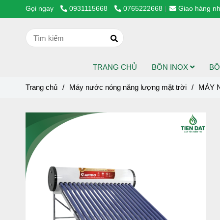
Gọi ngay
0931115668
0765222668
Giao hàng nh
TRANG CHỦ
BỒN INOX
BỒ
Trang chủ
/
Máy nước nóng năng lượng mặt trời
/
MÁY 