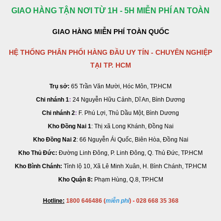
GIAO HÀNG TẬN NƠI TỪ 1H - 5H MIỄN PHÍ AN TOÀN
GIAO HÀNG MIỄN PHÍ TOÀN QUỐC
HỆ THỐNG PHÂN PHỐI HÀNG ĐẦU UY TÍN - CHUYÊN NGHIỆP
TẠI TP. HCM
Trụ sở:
65 Trần Văn Mười, Hóc Môn, TP.HCM
Chi nhánh 1
:
24 Nguyễn Hữu Cảnh, Dĩ An, Bình Dương
Chi nhánh 2
:
F. Phú Lợi, Thủ Dầu Một, Bình Dương
Kho Đồng Nai 1
: Thị xã Long Khánh, Đồng Nai
Kho Đồng Nai 2
:
66 Nguyễn Ái Quốc, Biên Hòa, Đồng Nai
Kho Thủ Đức:
Đường Linh Đông, P. Linh Đông, Q. Thủ Đức, TP.HCM
Kho Bình Chánh:
Tỉnh lộ 10, Xã Lê Minh Xuân, H. Bình Chánh, TP.HCM
Kho Quận 8:
Phạm Hùng, Q.8, TP.HCM
Hotline:
1800 646486 (
miễn phí
)
-
028 668 35 368