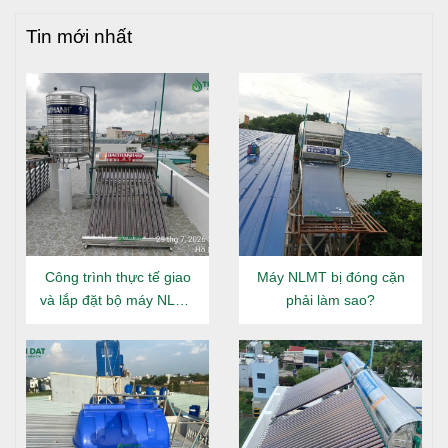
Tin mới nhất
Công trình thực tế giao
Máy NLMT bị đóng cặn
và lắp đặt bộ máy NLMT
phải làm sao?
Đại Thành Gold 160L tại
Đông Hưng Thuận