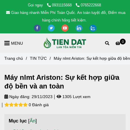
Gọi ngay
0931115668
0765222668
Giao hàng nhanh Miễn Phí Toàn Quốc. An toàn tuyệt đối, Điểm mua
hàng chính hãng tiết kiệm.
0
MENU
Trang chủ
/
TIN TỨC
/
Máy nlmt Ariston: Sự kết hợp giữa độ bền
Máy nlmt Ariston: Sự kết hợp giữa
độ bền và an toàn
Ngày đăng:
29/11/2023
1305 Lượt xem
0 Đánh giá
Mục lục
[
Ẩn
]