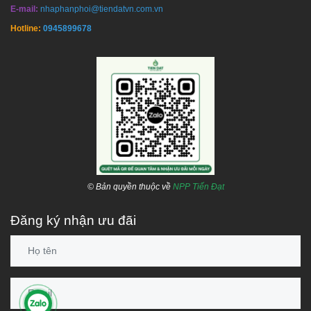
E-mail:
nhaphanphoi@tiendatvn.com.vn
Hotline:
0945899678
© Bản quyền thuộc về
NPP Tiến Đạt
Đăng ký nhận ưu đãi