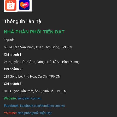
Thông tin liên hệ
NHÀ PHÂN PHỐI TIẾN ĐẠT
Trụ sở:
65/1A Trần Văn Mười, Xuân Thới Đông, TP.HCM
Chi nhánh 1:
24 Nguyễn Hữu Cảnh, Đông Hoà, Dĩ An, Bình Dương
Chi nhánh 2:
119 Sông Lô, Phú Hòa, Củ Chi, TP.HCM
Chi nhánh 3:
815 Huỳnh Tấn Phát, Ấp 6, Nhà Bè, TP.HCM
Website
:
tiendatvn.com.vn
Facebook
:
facebook.com/tiendatvn.com.vn
Youtube
:
Nhà phân phối Tiến Đạt