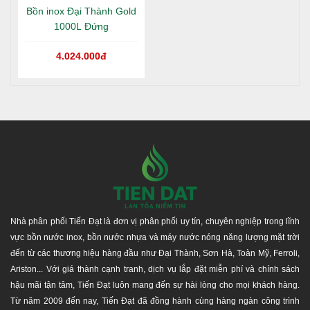
Bồn inox Đại Thành Gold
1000L Đứng
4.024.000đ
Hotline tư vấn:
1800 646486
(miễn phí)
Hãy liên hệ chúng tôi để nhận được tư vấn miễn phí
Nhà phân phối Tiến Đạt là đơn vị phân phối uy tín, chuyên nghiệp trong lĩnh
và giá ưu đãi!
vực bồn nước inox, bồn nước nhựa và máy nước nóng năng lượng mặt trời
đến từ các thương hiệu hàng đầu như Đại Thành, Sơn Hà, Toàn Mỹ, Ferroli,
Ariston... Với giá thành cạnh tranh, dịch vụ lắp đặt miễn phí và chính sách
hậu mãi tận tâm, Tiến Đạt luôn mang đến sự hài lòng cho mọi khách hàng.
Từ năm 2009 đến nay, Tiến Đạt đã đồng hành cùng hàng ngàn công trình