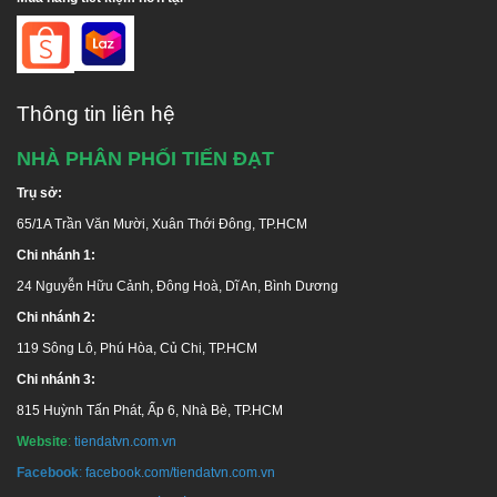
Kho Quận 8:
Phạm Hùng, Q.8, TP.HCM
Hotline:
1800 646486 (
miễn phí
)
-
028 668 35 368
Thông tin liên hệ
NHÀ PHÂN PHỐI TIẾN ĐẠT
Trụ sở:
65/1A Trần Văn Mười, Xuân Thới Đông, TP.HCM
Chi nhánh 1:
24 Nguyễn Hữu Cảnh, Đông Hoà, Dĩ An, Bình Dương
Chi nhánh 2:
119 Sông Lô, Phú Hòa, Củ Chi, TP.HCM
Chi nhánh 3:
815 Huỳnh Tấn Phát, Ấp 6, Nhà Bè, TP.HCM
Website
:
tiendatvn.com.vn
Facebook
:
facebook.com/tiendatvn.com.vn