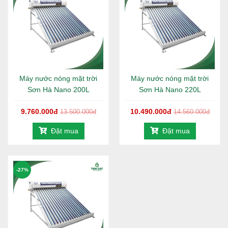
tốt, đảm bảo độ ổn định và an toàn khi lắp đặt ngoài
trời trong thời gian dài.
Công nghệ sản xuất:
Ứng dụng dây chuyền hiện
đại của Sơn Hà cùng quy trình kiểm soát chất lượng
nghiêm ngặt, tối ưu độ bền và hiệu suất hoạt động.
Bảo hành:
Chính hãng Sơn Hà 5 năm.
Máy nước nóng mặt trời
Máy nước nóng mặt trời
Sơn Hà Nano 200L
Sơn Hà Nano 220L
9.760.000đ
10.490.000đ
13.500.000đ
14.560.000đ
Đặt mua
Đặt mua
-27%