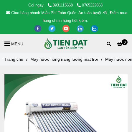
Gọi ngay
0931115668
0765222668
Giao hàng nhanh Miễn Phí Toàn Quốc. An toàn tuyệt đối, Điểm mua
hàng chính hãng tiết kiệm.
0
MENU
Trang chủ
/
Máy nước nóng năng lượng mặt trời
/
Máy nước nón