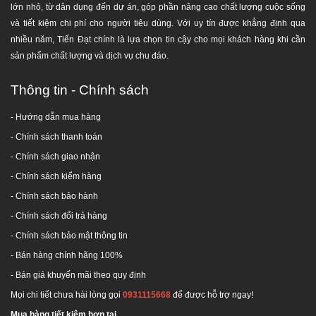
lớn nhỏ, từ dân dụng đến dự án, góp phần nâng cao chất lượng cuộc sống
và tiết kiệm chi phí cho người tiêu dùng. Với uy tín được khẳng định qua
nhiều năm, Tiến Đạt chính là lựa chọn tin cậy cho mọi khách hàng khi cần
sản phẩm chất lượng và dịch vụ chu đáo.
Thông tin - Chính sách
HỆ THỐNG PHÂN PHỐI HÀNG ĐẦU UY TÍN - CHUYÊN
- Hướng dẫn mua hàng
NGHIỆP TẠI TP. HCM
-
Chính sách thanh toán
- Chính sách giao nhận
GIAO HÀNG MIỄN PHÍ TOÀN QUỐC
- Chính sách kiểm hàng
Trụ sở:
65 Trần Văn Mười, Hóc Môn, TP.HCM
-
Chính sách bảo hành
Chi nhánh 1
:
24 Nguyễn Hữu Cảnh, Dĩ An, Bình Dương
-
Chính sách đổi trả hàng
Chi nhánh 2
:
F. Phú Lợi, Thủ Dầu Một, Bình Dương
-
Chính sách bảo mật thông tin
Kho Đồng Nai 1
: Thị xã Long Khánh, Đồng Nai
Kho Đồng Nai 2
:
66 Nguyễn Ái Quốc, Biên Hòa, Đồng Nai
- Bán hàng chính hãng 100%
Kho Thủ Đức:
Đường Linh Đông, P. Linh Đông, Q. Thủ Đức, TP.HCM
- Bán giá khuyến mãi theo quy định
Kho Bình Chánh:
Tỉnh lộ 10, Xã Lê Minh Xuân, H. Bình Chánh,
Mọi chi tiết chưa hài lòng gọi
0931115668
để được hỗ trợ ngay!
TP.HCM
Mua hàng tiết kiệm hơn tại