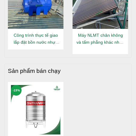
Trong suốt quá trình sử dụng, có vấn đề gì thắc
mắc, quý khách hàng luôn được tư vấn miễn phí và
kịp thời giải quyết sự cố.
Cam kết: Chính hãng - Đúng chất lượng, bồi thường
100% giá trị đơn hàng nếu giao hàng không chính
Công trình thực tế giao
Máy NLMT chân không
hãng.
lắp đặt bồn nước nhựa
và tấm phẳng khác nhau
Đại Thành Gold nằm tại
gì?
Long An
Chính hãng - Đúng chất lượng - Đúng bảo
Sản phẩm bán chạy
hành - Giá Khuyến mãi - Đúng cam kết
-19%