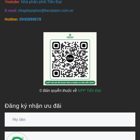
Youtube
:
Nhà phân phối Tiến Đạt
E-mail:
nhaphanphoi@tiendatvn.com.vn
Hotline:
0945899678
© Bản quyền thuộc về
NPP Tiến Đạt
Đăng ký nhận ưu đãi