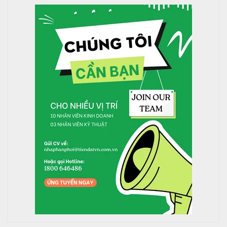
dài
rộng
cao
NANO 140 - 14
140
1983
1260
1304
ống
NANO 160 - 16
160
1983
1420
1304
ống
NANO 180 - 18
180
1983
1580
1304
ống
NANO 200 - 20
200
1983
1740
1304
ống
NANO 240 - 24
240
1983
2060
1304
ống
NANO 280 - 28
280
1983
2380
1304
ống
>>> Xem thêm:
Máy nước nóng NLMT Thái Dương
Năng ECO tại đây