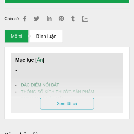
Chia sẻ
Mô tả
Bình luận
Mục lục
[
Ẩn
]
ĐẶC ĐIỂM NỔI BẬT
THÔNG SỐ KÍCH THƯỚC SẢN PHẨM
DỊCH VỤ VÀ HẬU MÃI
Xem tất cả
Chính hãng - Đúng chất lượng - Đúng bảo hành
- Giá Khuyến mãi - Đúng cam kết
Máy nước nóng năng lượng mặt trời
Sơn Hà Nano