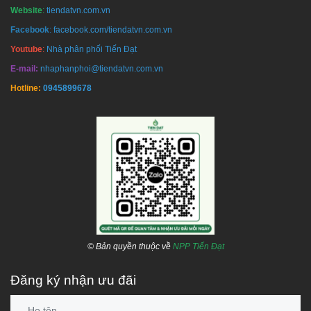
Website
:
tiendatvn.com.vn
Facebook
:
facebook.com/tiendatvn.com.vn
Youtube
:
Nhà phân phối Tiến Đạt
E-mail:
nhaphanphoi@tiendatvn.com.vn
Hotline:
0945899678
© Bản quyền thuộc về
NPP Tiến Đạt
Đăng ký nhận ưu đãi