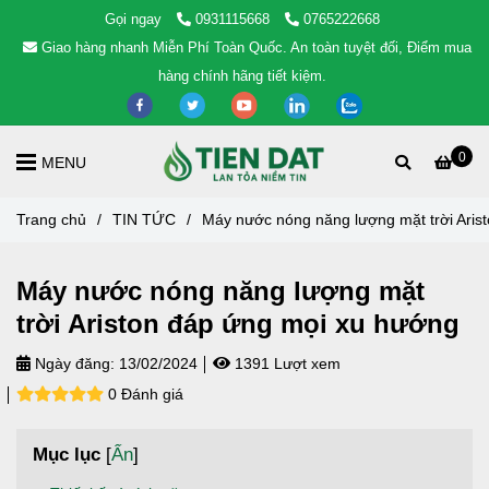
Gọi ngay
0931115668
0765222668
Giao hàng nhanh Miễn Phí Toàn Quốc. An toàn tuyệt đối, Điểm mua
hàng chính hãng tiết kiệm.
0
MENU
Trang chủ
/
TIN TỨC
/
Máy nước nóng năng lượng mặt trời Aris
Máy nước nóng năng lượng mặt
trời Ariston đáp ứng mọi xu hướng
Ngày đăng:
13/02/2024
1391 Lượt xem
0 Đánh giá
Mục lục
[
Ẩn
]