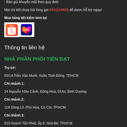
- Bán giá khuyến mãi theo quy định
Mọi chi tiết chưa hài lòng gọi
0931115668
để được hỗ trợ ngay!
Mua hàng tiết kiệm hơn tại
Thông tin liên hệ
NHÀ PHÂN PHỐI TIẾN ĐẠT
Trụ sở:
65/1A Trần Văn Mười, Xuân Thới Đông, TP.HCM
Chi nhánh 1:
24 Nguyễn Hữu Cảnh, Đông Hoà, Dĩ An, Bình Dương
Chi nhánh 2:
119 Sông Lô, Phú Hòa, Củ Chi, TP.HCM
Chi nhánh 3:
815 Huỳnh Tấn Phát, Ấp 6, Nhà Bè, TP.HCM