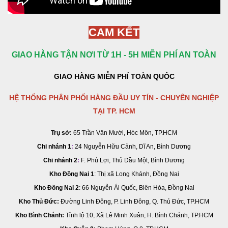
CAM KẾT
GIAO HÀNG TẬN NƠI TỪ 1H - 5H MIỄN PHÍ AN TOÀN
GIAO HÀNG MIỄN PHÍ TOÀN QUỐC
HỆ THỐNG PHÂN PHỐI HÀNG ĐẦU UY TÍN - CHUYÊN NGHIỆP
TẠI TP. HCM
Trụ sở:
65 Trần Văn Mười, Hóc Môn, TP.HCM
Chi nhánh 1
:
24 Nguyễn Hữu Cảnh, Dĩ An, Bình Dương
Chi nhánh 2
:
F. Phú Lợi, Thủ Dầu Một, Bình Dương
Kho Đồng Nai 1
: Thị xã Long Khánh, Đồng Nai
Kho Đồng Nai 2
:
66 Nguyễn Ái Quốc, Biên Hòa, Đồng Nai
Kho Thủ Đức:
Đường Linh Đông, P. Linh Đông, Q. Thủ Đức, TP.HCM
Kho Bình Chánh:
Tỉnh lộ 10, Xã Lê Minh Xuân, H. Bình Chánh, TP.HCM