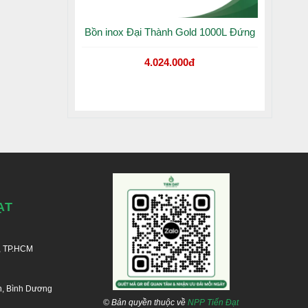
Bồn inox Đại Thành Gold 1000L Đứng
4.024.000đ
ẠT
, TP.HCM
n, Bình Dương
© Bản quyền thuộc về
NPP Tiến Đạt