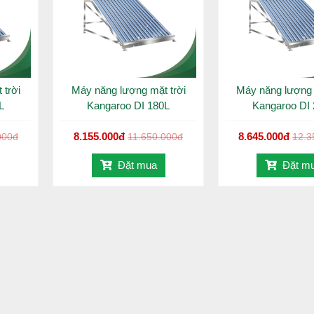
ghệ hiện đại của Kangaroo với quy trình kiểm soát chất lượng ngh
ự an tâm lâu dài cho người dùng.
_________________________
 trời
Máy năng lượng mặt trời
Máy năng lượng 
L
Kangaroo DI 180L
Kangaroo DI
sản phẩm được đa số người tiêu dùng lựa chọn, bởi chất lượng tốt
8.155.000đ
8.645.000đ
000đ
11.650.000đ
12.3
ới công nghệ Nano kháng khuẩn giúp ruột bình bảo ôn luôn sáng bóng
Đặt mua
Đặt m
ng ưu điểm nổi bật:
ấp thụ nhiệt nhanh lên đến 99%, chịu được mưa đá 25mm.
2B dùng trong ngành thực phẩm, sản xuất theo công nghệ tiên tiến 
9%.
 lực cao thời gian giữ nhiệt trên 72 giờ.
n bề mặt thép bền bỉ thách thức mọi điều kiện môi trường khắc nghiệ
iêu bền.