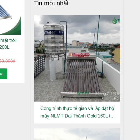
Tin mới nhất
iêm ngặt,
mặt trời
 200L
, giá phù
50.000đ
, hạn chế
ua
nhất Châu
Công trình thực tế giao và lắp đặt bộ
máy NLMT Đại Thành Gold 160L tại
Đông Hưng Thuận
t.