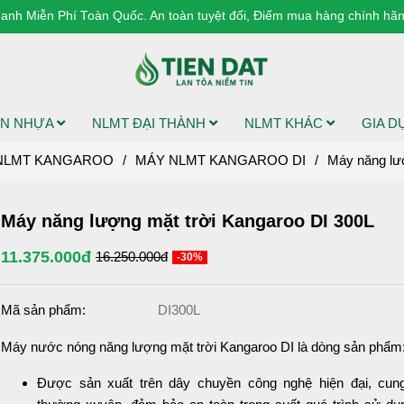
anh Miễn Phí Toàn Quốc. An toàn tuyệt đối, Điểm mua hàng chính hãng
N NHỰA
NLMT ĐẠI THÀNH
NLMT KHÁC
GIA 
NLMT KANGAROO
/
MÁY NLMT KANGAROO DI
/
Máy năng lư
Máy năng lượng mặt trời Kangaroo DI 300L
11.375.000đ
16.250.000đ
-30%
Mã sản phẩm:
DI300L
Máy nước nóng năng lượng mặt trời Kangaroo DI là dòng sản phẩm
Được sản xuất trên dây chuyền công nghệ hiện đại, cu