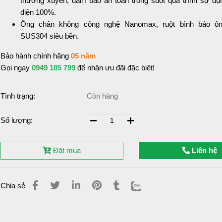
thường xuyên, đảm bảo an toàn trong suốt quá trình sử dụn
điện 100%.
Ống chân không công nghệ Nanomax, ruột bình bảo ôn
SUS304 siêu bền.
Bảo hành chính hãng
05 năm
Gọi ngay
0949 185 799
để nhận ưu đãi đặc biệt!
Tình trạng:
Còn hàng
Số lượng:
Đặt mua
Liên hệ
Chia sẻ