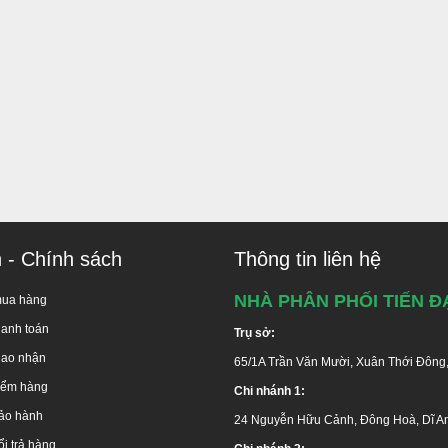
G ĐẦU UY TÍN - CHUYÊN NGHIỆP TẠI TP. HCM
ÀNG MIỄN PHÍ TOÀN QUỐC
 Trần Văn Mười, Hóc Môn, TP.HCM
n - Chính sách
Thông tin liên hệ
 Nguyễn Hữu Cảnh, Dĩ An, Bình Dương
:
F. Phú Lợi, Thủ Dầu Một, Bình Dương
NHÀ PHÂN PHỐI TIẾN Đ
mua hàng
Nai 1
: Thị xã Long Khánh, Đồng Nai
66 Nguyễn Ái Quốc, Biên Hòa, Đồng Nai
hanh toán
Trụ sở:
Linh Đông, P. Linh Đông, Q. Thủ Đức, TP.HCM
iao nhận
65/1A Trần Văn Mười, Xuân Thới Đông
lộ 10, Xã Lê Minh Xuân, H. Bình Chánh, TP.HCM
kiểm hàng
Chi nhánh 1:
ận 8:
Phạm Hùng, Q.8, TP.HCM
ảo hành
24 Nguyễn Hữu Cảnh, Đông Hoà, Dĩ A
 646486 (
miễn phí
)
-
028 668 35 368
i trả hàng