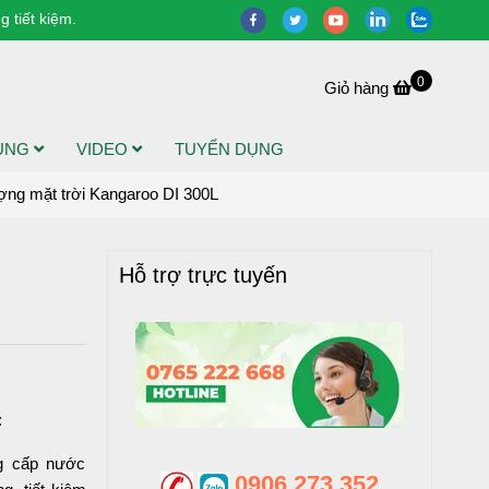
 tiết kiệm.
0
Giỏ hàng
DỤNG
VIDEO
TUYỂN DỤNG
ợng mặt trời Kangaroo DI 300L
Hỗ trợ trực tuyến
:
ng cấp nước
0906 273 352