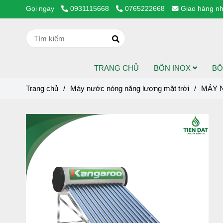
Gọi ngay
0931115668
0765222668
Giao hàng nh
TRANG CHỦ
BỒN INOX
BỒ
Trang chủ
/
Máy nước nóng năng lượng mặt trời
/
MÁY 