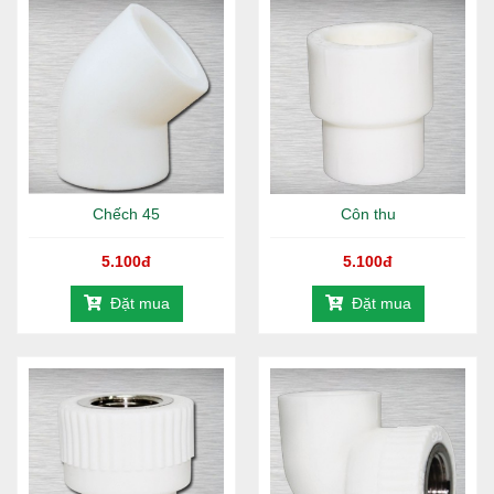
Kho Bình Chánh:
Tỉnh lộ 10, Xã Lê Minh Xuân, H. Bình Chánh,
TP.HCM
Kho Quận 8:
Phạm Hùng, Q.8, TP.HCM
Hotline:
1800 646486 (
miễn phí
)
-
028 668 35 368
Chếch 45
Côn thu
5.100đ
5.100đ
Đặt mua
Đặt mua