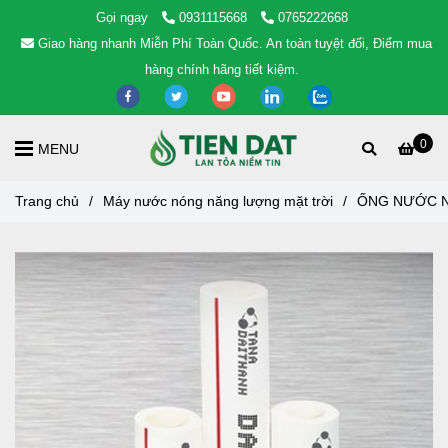
Gọi ngay
0931115668
0765222668
Giao hàng nhanh Miễn Phí Toàn Quốc. An toàn tuyệt đối, Điểm mua
hàng chính hãng tiết kiệm.
0
MENU
Trang chủ
/
Máy nước nóng năng lượng mặt trời
/
ỐNG NƯỚC N