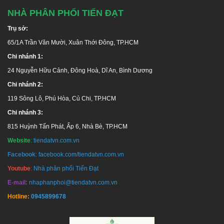
NHÀ PHÂN PHỐI TIẾN ĐẠT
Trụ sở:
65/1A Trần Văn Mười, Xuân Thới Đông, TP.HCM
Chi nhánh 1:
24 Nguyễn Hữu Cảnh, Đông Hoà, Dĩ An, Bình Dương
Chi nhánh 2:
119 Sông Lô, Phú Hòa, Củ Chi, TP.HCM
Chi nhánh 3:
815 Huỳnh Tấn Phát, Ấp 6, Nhà Bè, TP.HCM
Website
:
tiendatvn.com.vn
Facebook
:
facebook.com/tiendatvn.com.vn
Youtube
:
Nhà phân phối Tiến Đạt
E-mail:
nhaphanphoi@tiendatvn.com.vn
Hotline:
0945899678