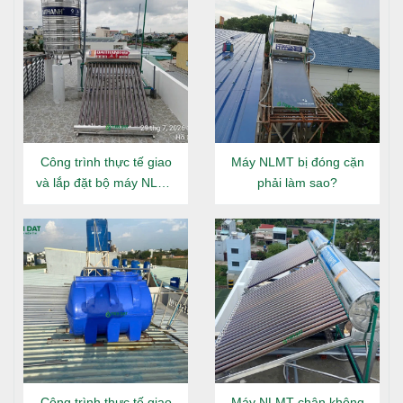
Công trình thực tế giao
Máy NLMT bị đóng cặn
và lắp đặt bộ máy NLMT
phải làm sao?
Đại Thành Gold 160L tại
Đông Hưng Thuận
Công trình thực tế giao
Máy NLMT chân không