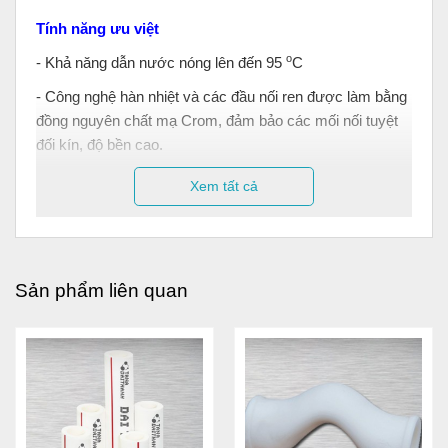
Tính năng ưu việt
o
- Khả năng dẫn nước nóng lên đến 95
C
- Công nghệ hàn nhiệt và các đầu nối ren được làm bằng
đồng nguyên chất mạ Crom, đảm bảo các mối nối tuyệt
đối kín, độ bền cao.
- Không bị đóng cặn, oxy hóa hoặc rò rỉ. Chịu được lực
Xem tất cả
tác động mạnh, áp suất lớn và tuổi thọ cao.
- Dẫn nước sạch, không gây độc hại, đảm bảo vệ sinh an
toàn thực phẩm.
Sản phẩm liên quan
Ống và phụ kiện PPR Đại Thành thích hợp cho các
ứng dụng:
- Các hệ thống ống dẫn và phân phối nước nóng và nước
lạnh dùng trong các mục đích như: nước uống, nước sinh
hoạt, nước công nghiệp và nước tưới tiêu trong nông
nghiệp.
- Các hệ thống ống vận chuyển dung dịch thực phẩm ở