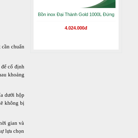
Bồn inox Đại Thành Gold 1000L Đứng
4.024.000đ
t cần chuẩn
 để cố định
nhau khoảng
ía dưới hộp
sẽ không bị
hời gian và
sự lựa chọn