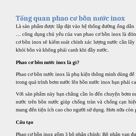
Tổng quan phao cơ bồn nước inox
Là sản phẩm được lắp đặt vào hệ thống đường ống dẫn
… công dụng chủ yếu của van phao cơ bồn inox là đón
cơ bồn inox sẽ kiểm soát chính xác lượng nước cần lấy 
khỏi bồn và không phải canh khi đầy nước.
Phao cơ bồn nước inox là gì?
Phao cơ bồn nước inox là phụ kiện thông minh dùng để 
trong quá trình bơm nước lên
bồn nước inox
bạn phải ca
Với sản phẩm này bạn chẳng cần lo đến chuyện bơm nướ
nước trên bồn nước giúp chống tràn và chống cạn hiệu
mang đến tiện ích cao cho người sử dụng. Hơn nữa còn g
Cấu tạo
Phao cơ bồn inox gồm 3 bộ phận chính: Bộ phận van đượ