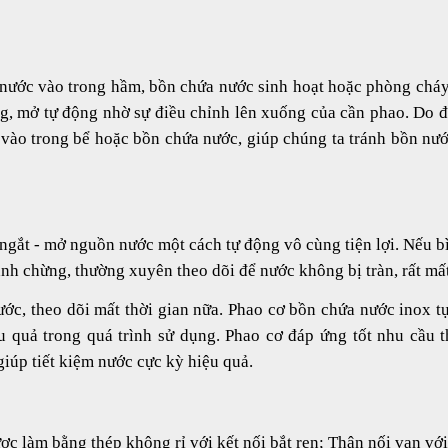
 nước vào trong hầm, bồn chứa nước sinh hoạt hoặc phòng chá
g, mở tự động nhờ sự điều chỉnh lên xuống của cần phao. Do 
vào trong bể hoặc bồn chứa nước, giúp chúng ta tránh bồn nước
ngắt - mở nguồn nước một cách tự động vô cùng tiện lợi. Nếu b
nh chừng, thường xuyên theo dõi để nước không bị tràn, rất mất
c, theo dõi mất thời gian nữa. Phao cơ bồn chứa nước inox t
 quả trong quá trình sử dụng. Phao cơ đáp ứng tốt nhu cầu t
iúp tiết kiệm nước cực kỳ hiệu quả.
c làm bằng thép không rỉ với kết nối bắt ren; Thân nối van vớ