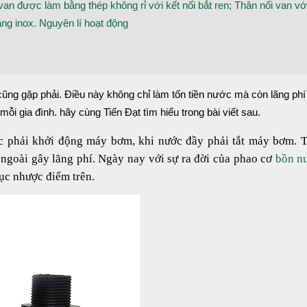
n được làm bằng thép không rỉ với kết nối bắt ren; Thân nối van vớ
g inox. Nguyên lí hoạt động
 cũng gặp phải. Điều này không chỉ làm tốn tiền nước mà còn lãng phí
i gia đình. hãy cùng Tiến Đạt tìm hiểu trong bài viết sau.
 phải khởi động máy bơm, khi nước đầy phải tắt máy bơm. T
 ngoài gây lãng phí. Ngày nay với sự ra đời của phao cơ
bồn n
hục nhược điểm trên.