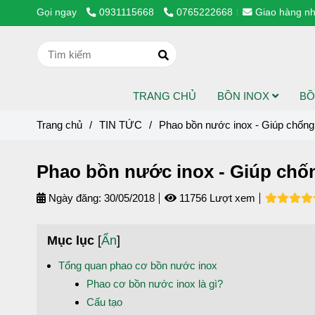
Gọi ngay
0931115668
0765222668
Giao hàng nh
TRANG CHỦ
BỒN INOX
BỒ
Trang chủ
/
TIN TỨC
/
Phao bồn nước inox - Giúp chống 
Phao bồn nước inox - Giúp chốn
Ngày đăng:
30/05/2018
11756 Lượt xem
Mục lục
[
Ẩn
]
Tổng quan phao cơ bồn nước inox
Phao cơ bồn nước inox là gì?
Cấu tạo