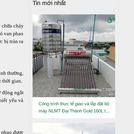
Tin mới nhất
y chữa cháy
đó van phao
 bị tràn ra
ình thường,
 thời gian.
ự động ngắt
hiết yếu và
Công trình thực tế giao và lắp đặt bộ
máy NLMT Đại Thành Gold 160L tại
Đông Hưng Thuận
i phao được