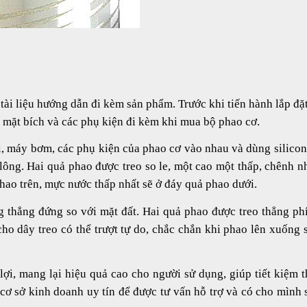
tài liệu hướng dẫn đi kèm sản phẩm. Trước khi tiến hành lắp đặ
 2 mặt bích và các phụ kiện đi kèm khi mua bộ phao cơ.
ối, máy bơm, các phụ kiện của phao cơ vào nhau và dùng silicon
bu lông. Hai quả phao được treo so le, một cao một thấp, chênh 
hao trên, mực nước thấp nhất sẽ ở đáy quả phao dưới.
g thẳng đứng so với mặt đất. Hai quả phao được treo thẳng ph
ho dây treo có thể trượt tự do, chắc chắn khi phao lên xuống 
ợi, mang lại hiệu quả cao cho người sử dụng, giúp tiết kiệm t
cơ sở kinh doanh uy tín để được tư vấn hỗ trợ và có cho mình 