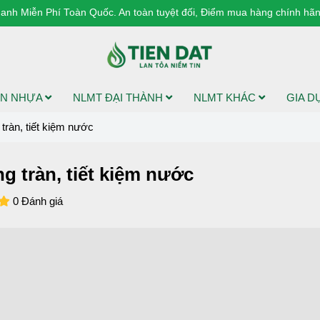
anh Miễn Phí Toàn Quốc. An toàn tuyệt đối, Điểm mua hàng chính hãng
N NHỰA
NLMT ĐẠI THÀNH
NLMT KHÁC
GIA 
tràn, tiết kiệm nước
g tràn, tiết kiệm nước
0 Đánh giá