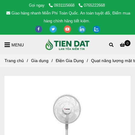
Gọi ngay
0931115668
0765222668
Giao hàng nhanh Miễn Phí Toàn Quốc. An toàn tuyệt đối, Điểm mua
hàng chính hãng tiết kiệm.
0
MENU
Trang chủ
/
Gia dụng
/
Điện Gia Dụng
/
Quạt năng lượng mặt t