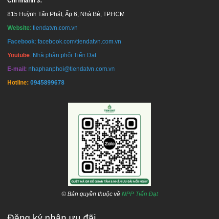
Chi nhánh 3:
815 Huỳnh Tấn Phát, Ấp 6, Nhà Bè, TP.HCM
Website
:
tiendatvn.com.vn
Facebook
:
facebook.com/tiendatvn.com.vn
Youtube
:
Nhà phân phối Tiến Đạt
E-mail:
nhaphanphoi@tiendatvn.com.vn
Hotline:
0945899678
© Bản quyền thuộc về
NPP Tiến Đạt
Đăng ký nhận ưu đãi