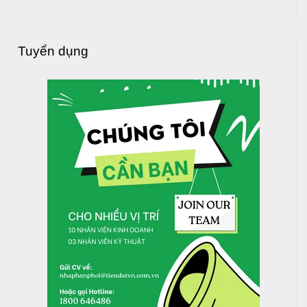
HỆ THỐNG PHÂN PHỐI HÀNG ĐẦU UY TÍN - CHUYÊN
NGHIỆP TẠI TP. HCM
Tuyển dụng
GIAO HÀNG MIỄN PHÍ TOÀN QUỐC
Trụ sở:
65 Trần Văn Mười, Hóc Môn, TP.HCM
Chi nhánh 1
:
24 Nguyễn Hữu Cảnh, Dĩ An, Bình Dương
Chi nhánh 2
:
F. Phú Lợi, Thủ Dầu Một, Bình Dương
Kho Đồng Nai 1
: Thị xã Long Khánh, Đồng Nai
Kho Đồng Nai 2
:
66 Nguyễn Ái Quốc, Biên Hòa, Đồng Nai
Kho Thủ Đức:
Đường Linh Đông, P. Linh Đông, Q. Thủ Đức, TP.HCM
Kho Bình Chánh:
Tỉnh lộ 10, Xã Lê Minh Xuân, H. Bình Chánh,
TP.HCM
Kho Quận 8:
Phạm Hùng, Q.8, TP.HCM
Hotline:
1800 646486 (
miễn phí
)
-
028 668 35 368