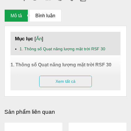
Mô tả
Bình luận
Mục lục
[
Ẩn
]
1. Thông số Quạt năng lượng mặt trời RSF 30
1. Thông số Quạt năng lượng mặt trời RSF 30
Thông số kĩ thuật
Xem tất cả
Chất liệu: Nhựa ABS trắng
Công suất: 30W
Pin năng lượng: 10W
Sản phẩm liên quan
Kích thước: Cao: 1,15m
KT Pin năng lượng: 23cm x 34,5cm. (KT ô
năng lượng khả dụng: 20,5 cm x 29cm)