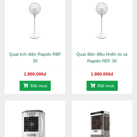
Thời gian sạc: 6h45’ (Thời gian sạc từ lúc pin
hết đến khi pin đầy)
Thời gian sử dụng sau khi sạc Tối thiểu: 4h
(Thời gian sử dụng PIN tối thiểu là thời gian sử
dụng quạt được đo ở trạng thái bật tốc độ lớn
nhất và để chế độ quay góc rộng nhất)
Chế độ 4 Chế độ gió: 1,2,3,4
Quạt tích điện Rapido RBF
Quạt điện điều khiển từ xa
4 Chế độ đảo chiều: 30, 60, 90, 180 độ
30
Rapido REF 30
Chế độ hẹn giờ: 1h, 2h, 4h, và 8h. Chế độ hẹn
giờ kết hợp, hẹn tối đa lên đến 15h
1.800.000đ
1.800.000đ
Chế độ quay 360 độ (Áp dụng khi bầu quạt
Đặt mua
Đặt mua
quay thẳng đứng)