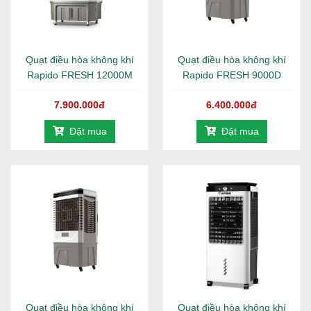
Quạt điều hòa không khí
Quạt điều hòa không khí
Rapido FRESH 12000M
Rapido FRESH 9000D
7.900.000đ
6.400.000đ
Đặt mua
Đặt mua
Thiết kế thông minh, dễ dàng tháo lắp
Quạt điện điều khiển từ xa Rapido REF – 30 sở hữu
thiết kế thông minh, dễ dàng tháo lắp cất gọn giúp
tiết kiệm diện tích cho gia đình bạn khi không sử
dụng. Các khớp nối có thể dễ dàng lắp ráp với nhau
mà không cần phụ trợ như ốc vít. bất cứ ai cũng có
thể tháo lắp kể cả trẻ con hay người lớn tạo được sự
thuận tiện cho gia đình bạn.
Quạt điều hòa không khí
Quạt điều hòa không khí