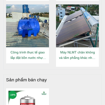
Đại Thành Gold 160L tại
Đông Hưng Thuận
Công trình thực tế giao
Máy NLMT chân không
lắp đặt bồn nước nhựa
và tấm phẳng khác nhau
Đại Thành Gold nằm tại
gì?
Long An
Sản phẩm bán chạy
-19%