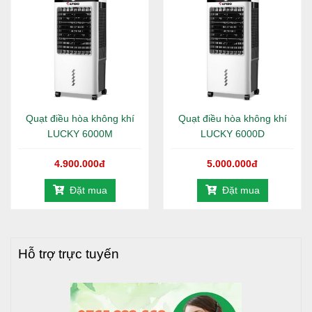
Nhà phân phối Tiến Đạt
với hệ thống phân phối
hàng đầu, uy tín - chuyên nghiệp tại TP.Hồ Chí Minh,
Bình Dương, Đồng Nai, Long An, Tây Ninh... và các
tỉnh lân cận. Chúng tôi luôn mang lại nhiều giá trị
nhất, lợi ích cho quý khách hàng khi mua và sử dụng
sản phẩm của công ty chúng tôi, như giao hàng
Quạt điều hòa không khí
Quạt điều hòa không khí
nhanh chóng, hàng đúng chất lượng, an toàn tuyệt
LUCKY 6000M
LUCKY 6000D
đối, giá khuyến mãi và ưu đãi công trình công
nghiệp.
4.900.000đ
5.000.000đ
Đặt mua
Đặt mua
Là lựa chọn tốt nhất cho Bạn và gia đình khi
mua, sử dụng sản phẩm
Chính hãng - Đúng chất lượng - Đúng bảo
hành - Giá Khuyến mãi - Đúng cam kết
Hỗ trợ trực tuyến
- Quý khách có thể xem thêm:
Thiết bị Điện gia
dụng
khác