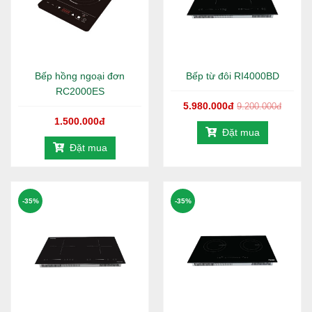
Bếp hồng ngoại đơn
Bếp từ đôi RI4000BD
RC2000ES
5.980.000đ
9.200.000đ
1.500.000đ
Đặt mua
Đặt mua
-35%
-35%
Robot hút bụi và lau nhà Rapido R8 là sản phẩm cao
cấp của Rapido được tích hợp nhiều tính năng như
hút bụi, lau nhà, đèn UV diệt khuẩn. Với động cơ
Nidec của Nhật mạnh mẽ lực hút lên tới 2500 Pa,
Rapido R8 sẽ là người bạn thân thiện thay đôi tay