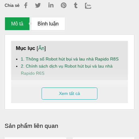
Chia sẻ
Mô tả
Bình luận
Mục lục
[
Ẩn
]
1. Thông số Robot hút bụi và lau nhà Rapido R8S
2. Chính sách dịch vụ Robot hút bụi và lau nhà
Rapido R6S
1. Thông số
Robot hút bụi và lau nhà Rapido R8S
Xem tất cả
Thông số kĩ thuật
Model: Rapido R8S
Chức năng: Hút bụi và lau nhà
Sản phẩm liên quan
Kích thước (cm): 33*33*7.6