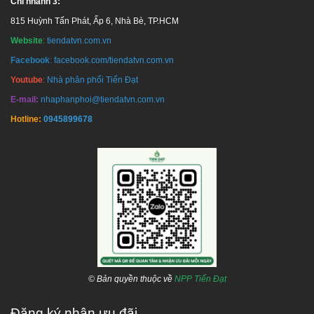
Chi nhánh 3:
815 Huỳnh Tấn Phát, Ấp 6, Nhà Bè, TP.HCM
Website
:
tiendatvn.com.vn
Facebook
:
facebook.com/tiendatvn.com.vn
Youtube
:
Nhà phân phối Tiến Đạt
E-mail:
nhaphanphoi@tiendatvn.com.vn
Hotline:
0945899678
© Bản quyền thuộc về
NPP Tiến Đạt
Đăng ký nhận ưu đãi