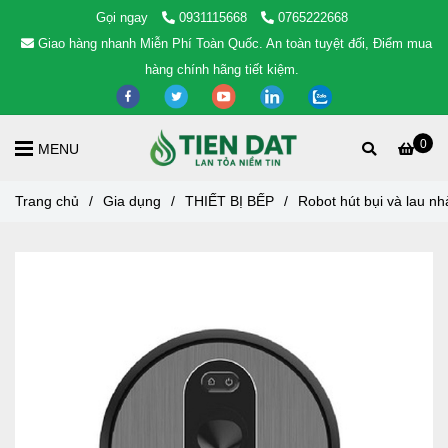
Gọi ngay
0931115668
0765222668
Giao hàng nhanh Miễn Phí Toàn Quốc. An toàn tuyệt đối, Điểm mua
hàng chính hãng tiết kiệm.
0
MENU
Trang chủ
/
Gia dụng
/
THIẾT BỊ BẾP
/
Robot hút bụi và lau n