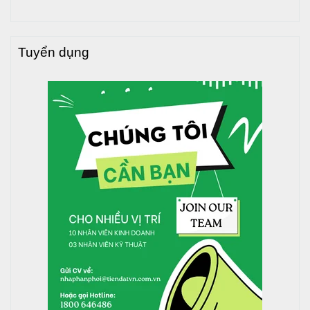
Firmware và phần mềm khi nhà sản xuất nâng cấp
tính năng của robot, chính vì vậy R6S sẽ liên tục
được cải tiến để phục vụ bạn ngày một tốt hơn
Tuyển dụng
11. Kết nối wifi:
Có thể điều khiển bằng điều khiển từ xa và cũng có
thể kết nối Wifi để điều khiển Robot làm việc mọi lúc
mọi nơi.
2. Chính sách dịch vụ Robot hút bụi và lau nhà
Rapido R6S
Nhà phân phối Tiến Đạt
với hệ thống phân phối
hàng đầu, uy tín - chuyên nghiệp tại TP.Hồ Chí Minh,
Bình Dương, Đồng Nai, Long An, Tây Ninh... và các
tỉnh lân cận. Chúng tôi luôn mang lại nhiều giá trị
nhất, lợi ích cho quý khách hàng khi mua và sử dụng
sản phẩm của công ty chúng tôi, như giao hàng