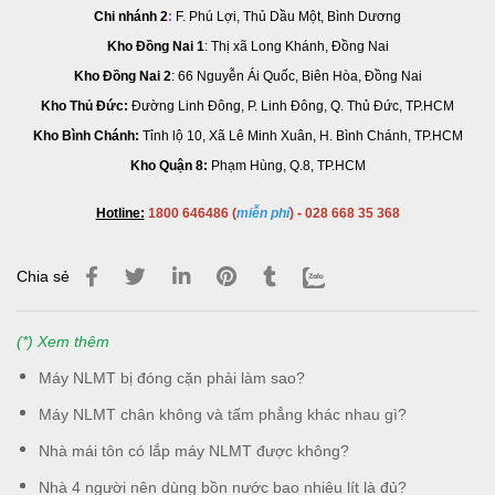
Chi nhánh 2
:
F. Phú Lợi, Thủ Dầu Một, Bình Dương
Kho Đồng Nai 1
: Thị xã Long Khánh, Đồng Nai
Kho Đồng Nai 2
:
66 Nguyễn Ái Quốc, Biên Hòa, Đồng Nai
Kho Thủ Đức:
Đường Linh Đông, P. Linh Đông, Q. Thủ Đức, TP.HCM
Kho Bình Chánh:
Tỉnh lộ 10, Xã Lê Minh Xuân, H. Bình Chánh, TP.HCM
Kho Quận 8:
Phạm Hùng, Q.8, TP.HCM
Hotline:
1800 646486 (
miễn phí
)
-
028 668 35 368
Chia sẻ
(*) Xem thêm
Máy NLMT bị đóng cặn phải làm sao?
Máy NLMT chân không và tấm phẳng khác nhau gì?
Nhà mái tôn có lắp máy NLMT được không?
Nhà 4 người nên dùng bồn nước bao nhiêu lít là đủ?