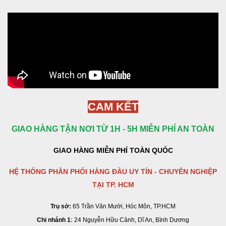
CAM KẾT
GIAO HÀNG TẬN NƠI TỪ 1H - 5H MIỄN PHÍ AN TOÀN
GIAO HÀNG MIỄN PHÍ TOÀN QUỐC
HỆ THỐNG PHÂN PHỐI HÀNG ĐẦU UY TÍN - CHUYÊN NGHIỆP
TẠI TP. HCM
Trụ sở:
65 Trần Văn Mười, Hóc Môn, TP.HCM
Chi nhánh 1
:
24 Nguyễn Hữu Cảnh, Dĩ An, Bình Dương