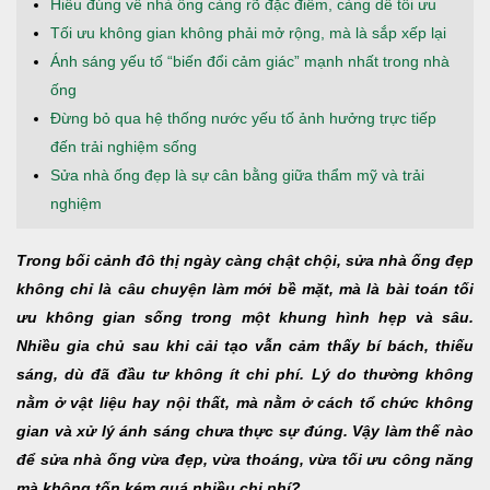
Hiểu đúng về nhà ống càng rõ đặc điểm, càng dễ tối ưu
Tối ưu không gian không phải mở rộng, mà là sắp xếp lại
Ánh sáng yếu tố “biến đổi cảm giác” mạnh nhất trong nhà
ống
Đừng bỏ qua hệ thống nước yếu tố ảnh hưởng trực tiếp
đến trải nghiệm sống
Sửa nhà ống đẹp là sự cân bằng giữa thẩm mỹ và trải
nghiệm
Trong bối cảnh đô thị ngày càng chật chội, sửa nhà ống đẹp
không chỉ là câu chuyện làm mới bề mặt, mà là bài toán tối
ưu không gian sống trong một khung hình hẹp và sâu.
Nhiều gia chủ sau khi cải tạo vẫn cảm thấy bí bách, thiếu
sáng, dù đã đầu tư không ít chi phí. Lý do thường không
nằm ở vật liệu hay nội thất, mà nằm ở cách tổ chức không
gian và xử lý ánh sáng chưa thực sự đúng. Vậy làm thế nào
để sửa nhà ống vừa đẹp, vừa thoáng, vừa tối ưu công năng
mà không tốn kém quá nhiều chi phí?