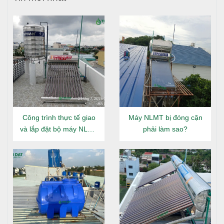
Công trình thực tế giao
Máy NLMT bị đóng cặn
và lắp đặt bộ máy NLMT
phải làm sao?
Đại Thành Gold 160L tại
Đông Hưng Thuận