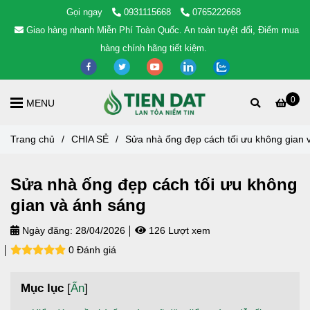
Gọi ngay
0931115668
0765222668
Giao hàng nhanh Miễn Phí Toàn Quốc. An toàn tuyệt đối, Điểm mua
hàng chính hãng tiết kiệm.
0
MENU
Trang chủ
/
CHIA SẺ
/
Sửa nhà ống đẹp cách tối ưu không gian 
Sửa nhà ống đẹp cách tối ưu không
gian và ánh sáng
Ngày đăng:
28/04/2026
126 Lượt xem
0 Đánh giá
Mục lục
[
Ẩn
]