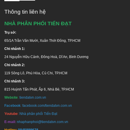
Thông tin liên hệ
NHÀ PHÂN PHỐI TIẾN ĐẠT
Trụ sở:
65/1A Trần Văn Mười, Xuân Thới Đông, TP.HCM
Chi nhánh 1:
24 Nguyễn Hữu Cảnh, Đông Hoà, Dĩ An, Bình Dương
Chi nhánh 2:
119 Sông Lô, Phú Hòa, Củ Chi, TP.HCM
Chi nhánh 3:
815 Huỳnh Tấn Phát, Ấp 6, Nhà Bè, TP.HCM
Website
:
tiendatvn.com.vn
Facebook
:
facebook.com/tiendatvn.com.vn
Youtube
:
Nhà phân phối Tiến Đạt
E-mail:
nhaphanphoi@tiendatvn.com.vn
Hotline:
0945899678