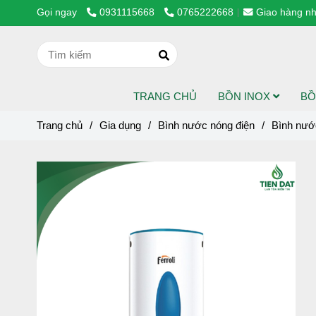
Gọi ngay
0931115668
0765222668
Giao hàng nh
TRANG CHỦ
BỒN INOX
BỒ
Trang chủ
/
Gia dụng
/
Bình nước nóng điện
/
Bình nướ