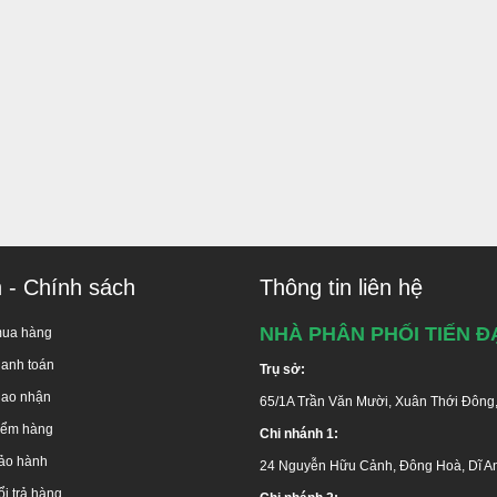
G ĐẦU UY TÍN - CHUYÊN NGHIỆP TẠI TP. HCM
ÀNG MIỄN PHÍ TOÀN QUỐC
 Trần Văn Mười, Hóc Môn, TP.HCM
 Nguyễn Hữu Cảnh, Dĩ An, Bình Dương
:
F. Phú Lợi, Thủ Dầu Một, Bình Dương
Nai 1
: Thị xã Long Khánh, Đồng Nai
66 Nguyễn Ái Quốc, Biên Hòa, Đồng Nai
Linh Đông, P. Linh Đông, Q. Thủ Đức, TP.HCM
n - Chính sách
Thông tin liên hệ
lộ 10, Xã Lê Minh Xuân, H. Bình Chánh, TP.HCM
ận 8:
Phạm Hùng, Q.8, TP.HCM
NHÀ PHÂN PHỐI TIẾN Đ
mua hàng
 646486 (
miễn phí
)
-
028 668 35 368
hanh toán
Trụ sở:
iao nhận
65/1A Trần Văn Mười, Xuân Thới Đông
kiểm hàng
Chi nhánh 1:
ảo hành
24 Nguyễn Hữu Cảnh, Đông Hoà, Dĩ A
i trả hàng