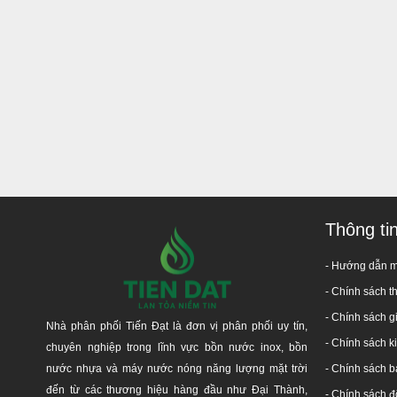
HỆ THỐNG PHÂN PHỐI HÀN
GIAO H
Trụ sở:
65
Chi nhánh 1
:
24
Chi nhánh 2
Kho Đồng 
Kho Đồng Nai 2
:
Kho Thủ Đức:
Đường 
Thông ti
Kho Bình Chánh:
Tỉnh 
Kho Qu
- Hướng dẫn 
Hotline:
1800
-
Chính sách t
- Chính sách g
Nhà phân phối Tiến Đạt là đơn vị phân phối uy tín,
- Chính sách 
chuyên nghiệp trong lĩnh vực bồn nước inox, bồn
nước nhựa và máy nước nóng năng lượng mặt trời
-
Chính sách b
đến từ các thương hiệu hàng đầu như Đại Thành,
-
Chính sách đổ