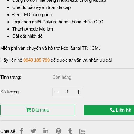
Đồng hồ đo nhiệt bằng nhựa ABS, chống va đập
Chế độ bảo vệ an toàn đa cấp
Đèn LED báo nguồn
Lớp cách nhiệt Polyurethane không chứa CFC
Thanh Anode Mg lớn
Cài đặt nhiệt độ
Miễn phí vận chuyển và hỗ trợ kéo lầu tại TP.HCM.
Hãy liên hệ
0949 185 799
để được tư vấn và nhận ưu đãi!
Tình trạng:
Còn hàng
Số lượng:
Đặt mua
Liên hệ
Chia sẻ