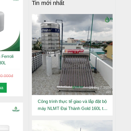
Tin mới nhất
Ferroli
30L
ất thoát
00.000đ
ua
công nghệ
Công trình thực tế giao và lắp đặt bộ
, đem lại
máy NLMT Đại Thành Gold 160L tại
Đông Hưng Thuận