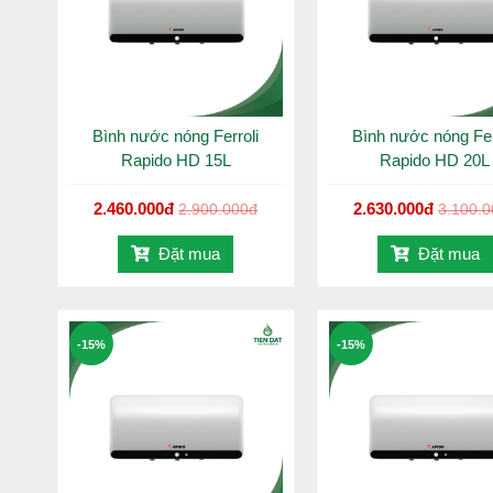
Bình nước nóng Ferroli
Bình nước nóng Fer
Rapido HD 15L
Rapido HD 20L
2.460.000đ
2.630.000đ
2.900.000đ
3.100.
Đặt mua
Đặt mua
BẢO VỆ 4 CẤP ĐỘ:
4 cấp độ bảo vệ: Bộ chống giật ELCB – Rơ le chống
Bộ chống rò điện (ELCB): là thiết bị an toàn sẽ ngắt
-15%
-15%
cơ thể con người khi chạm phải các phần mạng điện 
Van xả cặn tiện ích: Việc vệ sinh bình sẽ trở nên 
cần phải gọi dịch vụ sửa chữa.
Rơ le chống quá nhiệt – Rơ le chống cháy khô: Đả
ĐÈN LED BÁO NGUỒN: