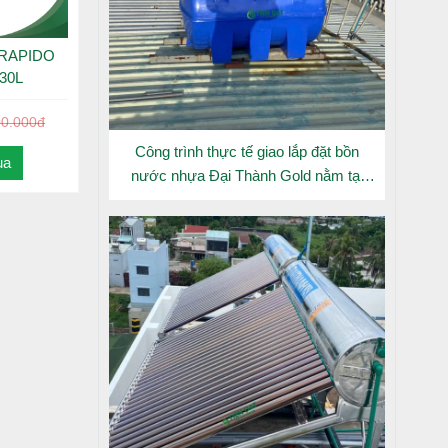
đun nước)
oạt động)
 RAPIDO
30L
00.000đ
Công trình thực tế giao lắp đặt bồn
ua
nước nhựa Đại Thành Gold nằm tại
Long An