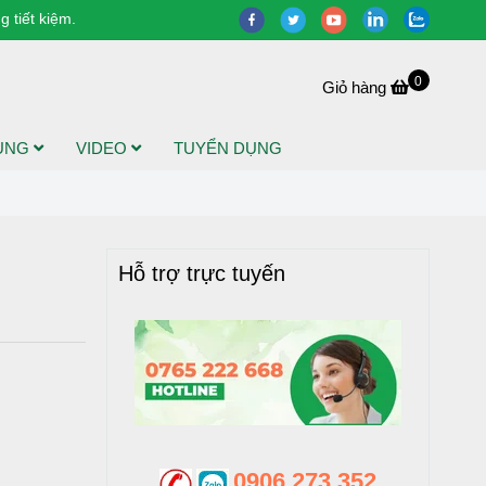
 tiết kiệm.
0
Giỏ hàng
DỤNG
VIDEO
TUYỂN DỤNG
Hỗ trợ trực tuyến
0906 273 352