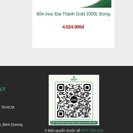
Bồn inox Đại Thành Gold 1000L Đứng
4.024.000đ
ẠT
, TP.HCM
n, Bình Dương
© Bản quyền thuộc về
NPP Tiến Đạt