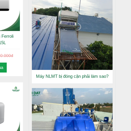
Ferroli
15L
50.000đ
ua
Máy NLMT bị đóng cặn phải làm sao?
thông qua
 mà không