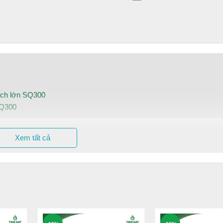
tích lớn SQ300
SQ300
Xem tất cả