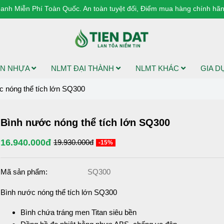
anh Miễn Phí Toàn Quốc. An toàn tuyệt đối, Điểm mua hàng chính hãng
N NHỰA
NLMT ĐẠI THÀNH
NLMT KHÁC
GIA 
c nóng thể tích lớn SQ300
Bình nước nóng thể tích lớn SQ300
16.940.000đ
19.930.000đ
-15%
Mã sản phẩm:
SQ300
Bình nước nóng thể tích lớn SQ300
Bình chứa tráng men Titan siêu bền