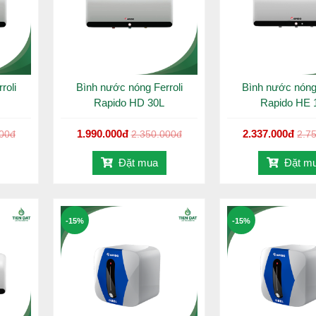
roli
Bình nước nóng Ferroli
Bình nước nóng 
Rapido HD 30L
Rapido HE 
1.990.000đ
2.337.000đ
000đ
2.350.000đ
2.7
Đặt mua
Đặt m
 quá nhiệt – Rơ le chống cháy khô – Van an toàn bảo vệ tuyệt đối.
 kết nối giữa thiết bị với mạch điện bất cứ khi nào xuất hiện rò điện 
-15%
-15%
của thiết bị.
dễ dàng hơn, người sử dụng có thể tự tháo van, xả cặn, sục rửa bình
m bảo an toàn sử dụng cho người dùng.