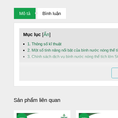
Mô tả
Bình luận
Mục lục
[
Ẩn
]
1. Thông số kĩ thuật
2. Một số tính năng nổi bật của bình nước nóng thể 
3. Chính sách dịch vụ bình nước nóng thể tích lớn 
1. Thông số kĩ thuật
Mã sản phẩm: SQ300
Dung tích: 300L
Áp lực: 8bar
Sản phẩm liên quan
Điện áp: 220V
Công suất: 3000/4000W
Tần số: 50Hz