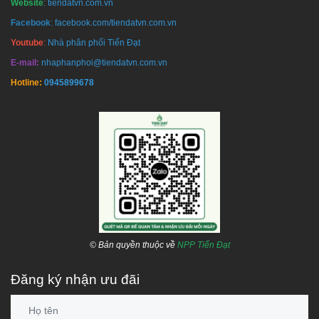
Website
:
tiendatvn.com.vn
Facebook
:
facebook.com/tiendatvn.com.vn
Youtube
:
Nhà phân phối Tiến Đạt
E-mail:
nhaphanphoi@tiendatvn.com.vn
Hotline:
0945899678
© Bản quyền thuộc về
NPP Tiến Đạt
Đăng ký nhận ưu đãi