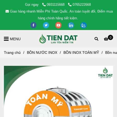
Gọi ngay
0931115668
0765222668
Giao hàng nhanh Miễn Phí Toàn Quốc. An toàn tuyệt đối, Điểm mua
hàng chính hãng tiết kiệm.
0
MENU
Trang chủ
/
BỒN NƯỚC INOX
/
BỒN INOX TOÀN MỸ
/
Bồn nư