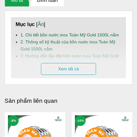
Mô tả
Bình luận
Mục lục
[
Ẩn
]
1. Chi tiết bồn nước inox Toàn Mỹ Gold 1500L nằm
2. Thông số kỹ thuật của bồn nước inox Toàn Mỹ
Gold 1500L nằm
3. Hướng dẫn lắp đặt bồn nước inox Toàn Mỹ Gold
1500L nằm
Xem tất cả
4. Dịch vụ và hậu mãi
Bồn nước Toàn Mỹ
Gold 1500L nằm là giải pháp trữ nước
sinh hoạt an toàn, bền bỉ và tiết kiệm diện tích, phù hợp
cho các hộ gia đình có nhu cầu sử dụng nước ổn định mỗi
Sản phẩm liên quan
ngày.
Dung tích:
1500L, đáp ứng linh hoạt nhu cầu sử
-8%
-10%
dụng nước sinh hoạt hằng ngày cho hộ gia đình từ
4 - 5 người.