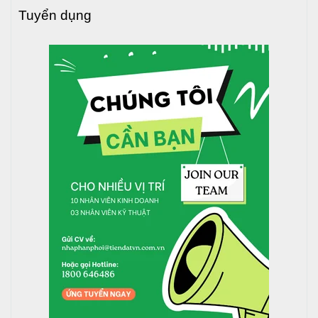
Đánh dấu vị trí chân bồn, dùng khoan bê tông để tạo
Tuyển dụng
lỗ bắt vít nở.
Sử dụng vít nở để cố định chân đế với mặt phẳng,
tránh rung lắc trong quá trình sử dụng.
Bước 8: Hoàn thành lắp đặt
Kiểm tra lại toàn bộ các khớp nối, chân đế, vị trí đặt
bồn để đảm bảo an toàn.
Xả nước thử để kiểm tra độ chắc chắn và khả năng
hoạt động của bồn.
Với quy trình lắp đặt đúng kỹ thuật, bồn nước inox Toàn Mỹ
sẽ vận hành ổn định, an toàn và bền bỉ theo thời gian.