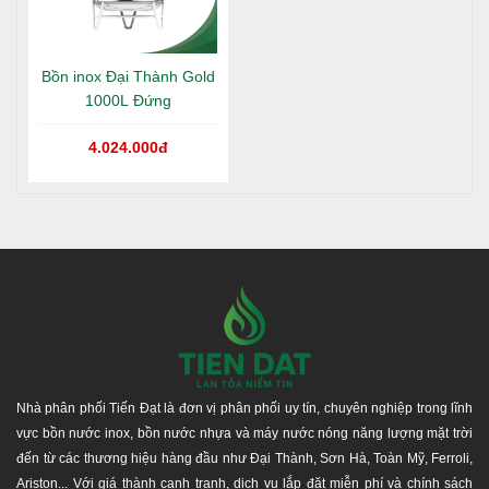
Bồn inox Đại Thành Gold
1000L Đứng
4.024.000đ
Hotline tư vấn:
1800 646486
(miễn phí)
Hãy liên hệ chúng tôi để nhận được tư vấn miễn phí
và giá ưu đãi!
Nhà phân phối Tiến Đạt là đơn vị phân phối uy tín, chuyên nghiệp trong lĩnh
vực bồn nước inox, bồn nước nhựa và máy nước nóng năng lượng mặt trời
đến từ các thương hiệu hàng đầu như Đại Thành, Sơn Hà, Toàn Mỹ, Ferroli,
Ariston... Với giá thành cạnh tranh, dịch vụ lắp đặt miễn phí và chính sách