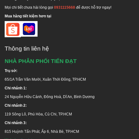
Mọi chi tiết chưa hài lòng gọi
0931115668
để được hỗ trợ ngay!
Mua hàng tiết kiệm hơn tại
Thông tin liên hệ
NHÀ PHÂN PHỐI TIẾN ĐẠT
Trụ sở:
65/1A Trần Văn Mười, Xuân Thới Đông, TP.HCM
Chi nhánh 1:
24 Nguyễn Hữu Cảnh, Đông Hoà, Dĩ An, Bình Dương
Chi nhánh 2:
119 Sông Lô, Phú Hòa, Củ Chi, TP.HCM
Chi nhánh 3:
815 Huỳnh Tấn Phát, Ấp 6, Nhà Bè, TP.HCM