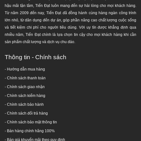
hậu mãi tận tâm, Tiến Đạt luôn mang đến sự hài lòng cho mọi khách hàng.
Từ năm 2009 đến nay, Tiến Đạt đã đồng hành cùng hàng ngàn công trình
HỆ THỐNG PHÂN PHỐI HÀNG ĐẦU UY TÍN - CHUYÊN
lớn nhỏ, từ dân dụng đến dự án, góp phần nâng cao chất lượng cuộc sống
NGHIỆP TẠI TP. HCM
và tiết kiệm chi phí cho người tiêu dùng. Với uy tín được khẳng định qua
nhiều năm, Tiến Đạt chính là lựa chọn tin cậy cho mọi khách hàng khi cần
GIAO HÀNG MIỄN PHÍ TOÀN QUỐC
sản phẩm chất lượng và dịch vụ chu đáo.
Trụ sở:
65 Trần Văn Mười, Hóc Môn, TP.HCM
Thông tin - Chính sách
Chi nhánh 1
:
24 Nguyễn Hữu Cảnh, Dĩ An, Bình Dương
Chi nhánh 2
:
F. Phú Lợi, Thủ Dầu Một, Bình Dương
- Hướng dẫn mua hàng
Kho Đồng Nai 1
: Thị xã Long Khánh, Đồng Nai
-
Chính sách thanh toán
Kho Đồng Nai 2
:
66 Nguyễn Ái Quốc, Biên Hòa, Đồng Nai
- Chính sách giao nhận
Kho Thủ Đức:
Đường Linh Đông, P. Linh Đông, Q. Thủ Đức, TP.HCM
Kho Bình Chánh:
Tỉnh lộ 10, Xã Lê Minh Xuân, H. Bình Chánh,
- Chính sách kiểm hàng
TP.HCM
-
Chính sách bảo hành
Kho Quận 8:
Phạm Hùng, Q.8, TP.HCM
-
Chính sách đổi trả hàng
Hotline:
1800 646486 (
miễn phí
)
-
028 668 35 368
-
Chính sách bảo mật thông tin
- Bán hàng chính hãng 100%
- Bán giá khuyến mãi theo quy định