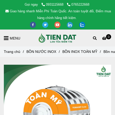
Gọi ngay
0931115668
0765222668
Giao hàng nhanh Miễn Phí Toàn Quốc. An toàn tuyệt đối, Điểm mua
hàng chính hãng tiết kiệm.
0
MENU
Trang chủ
/
BỒN NƯỚC INOX
/
BỒN INOX TOÀN MỸ
/
Bồn nư