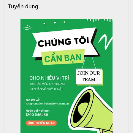
Đánh dấu vị trí chân bồn, dùng khoan bê tông để tạo
Tuyển dụng
lỗ bắt vít nở.
Sử dụng vít nở để cố định chân đế với mặt phẳng,
tránh rung lắc trong quá trình sử dụng.
Bước 8: Hoàn thành lắp đặt
Kiểm tra lại toàn bộ các khớp nối, chân đế, vị trí đặt
bồn để đảm bảo an toàn.
Xả nước thử để kiểm tra độ chắc chắn và khả năng
hoạt động của bồn.
Với quy trình lắp đặt đúng kỹ thuật, bồn nước inox Toàn Mỹ
sẽ vận hành ổn định, an toàn và bền bỉ theo thời gian.