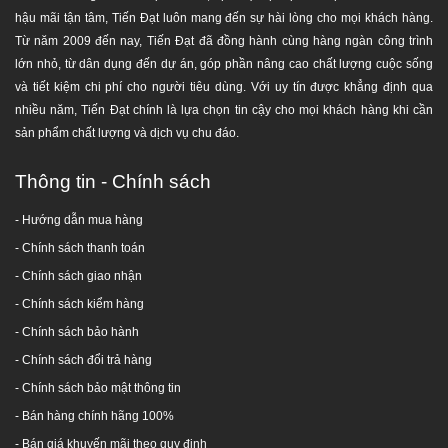
hậu mãi tận tâm, Tiến Đạt luôn mang đến sự hài lòng cho mọi khách hàng.
Từ năm 2009 đến nay, Tiến Đạt đã đồng hành cùng hàng ngàn công trình
HỆ THỐNG PHÂN PHỐI HÀNG ĐẦU UY TÍN - CHUYÊN
lớn nhỏ, từ dân dụng đến dự án, góp phần nâng cao chất lượng cuộc sống
NGHIỆP TẠI TP. HCM
và tiết kiệm chi phí cho người tiêu dùng. Với uy tín được khẳng định qua
nhiều năm, Tiến Đạt chính là lựa chọn tin cậy cho mọi khách hàng khi cần
GIAO HÀNG MIỄN PHÍ TOÀN QUỐC
sản phẩm chất lượng và dịch vụ chu đáo.
Trụ sở:
65 Trần Văn Mười, Hóc Môn, TP.HCM
Thông tin - Chính sách
Chi nhánh 1
:
24 Nguyễn Hữu Cảnh, Dĩ An, Bình Dương
Chi nhánh 2
:
F. Phú Lợi, Thủ Dầu Một, Bình Dương
- Hướng dẫn mua hàng
Kho Đồng Nai 1
: Thị xã Long Khánh, Đồng Nai
-
Chính sách thanh toán
Kho Đồng Nai 2
:
66 Nguyễn Ái Quốc, Biên Hòa, Đồng Nai
- Chính sách giao nhận
Kho Thủ Đức:
Đường Linh Đông, P. Linh Đông, Q. Thủ Đức, TP.HCM
Kho Bình Chánh:
Tỉnh lộ 10, Xã Lê Minh Xuân, H. Bình Chánh,
- Chính sách kiểm hàng
TP.HCM
-
Chính sách bảo hành
Kho Quận 8:
Phạm Hùng, Q.8, TP.HCM
-
Chính sách đổi trả hàng
Hotline:
1800 646486 (
miễn phí
)
-
028 668 35 368
-
Chính sách bảo mật thông tin
- Bán hàng chính hãng 100%
- Bán giá khuyến mãi theo quy định