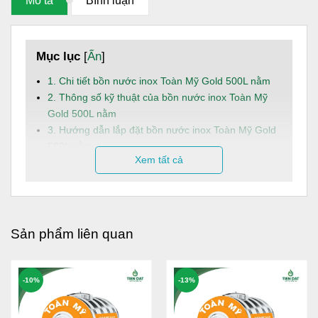
Mô tả
Bình luận
Mục lục
[
Ẩn
]
1. Chi tiết bồn nước inox Toàn Mỹ Gold 500L nằm
2. Thông số kỹ thuật của bồn nước inox Toàn Mỹ
Gold 500L nằm
3. Hướng dẫn lắp đặt bồn nước inox Toàn Mỹ Gold
500L nằm
Xem tất cả
4. Dịch vụ và hậu mãi
Bồn nước Toàn Mỹ
Gold 500L nằm là giải pháp trữ nước
sinh hoạt an toàn, bền bỉ và tiết kiệm diện tích, phù hợp
cho các hộ gia đình có nhu cầu sử dụng nước ổn định mỗi
Sản phẩm liên quan
ngày.
Dung tích:
500L, đáp ứng linh hoạt nhu cầu sử
-10%
-13%
dụng nước sinh hoạt hằng ngày cho hộ gia đình từ 2
- 3 người.