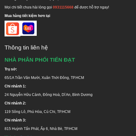
Mọi chi tiết chưa hài lòng gọi
0931115668
để được hỗ trợ ngay!
Mua hàng tiết kiệm hơn tại
Thông tin liên hệ
NHÀ PHÂN PHỐI TIẾN ĐẠT
Trụ sở:
65/1A Trần Văn Mười, Xuân Thới Đông, TP.HCM
Chi nhánh 1:
24 Nguyễn Hữu Cảnh, Đông Hoà, Dĩ An, Bình Dương
Chi nhánh 2:
119 Sông Lô, Phú Hòa, Củ Chi, TP.HCM
Chi nhánh 3:
815 Huỳnh Tấn Phát, Ấp 6, Nhà Bè, TP.HCM