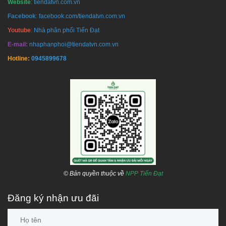
Website
:
tiendatvn.com.vn
Facebook
:
facebook.com/tiendatvn.com.vn
Youtube
:
Nhà phân phối Tiến Đạt
E-mail:
nhaphanphoi@tiendatvn.com.vn
Hotline:
0945899678
© Bản quyền thuộc về
NPP Tiến Đạt
Đăng ký nhận ưu đãi