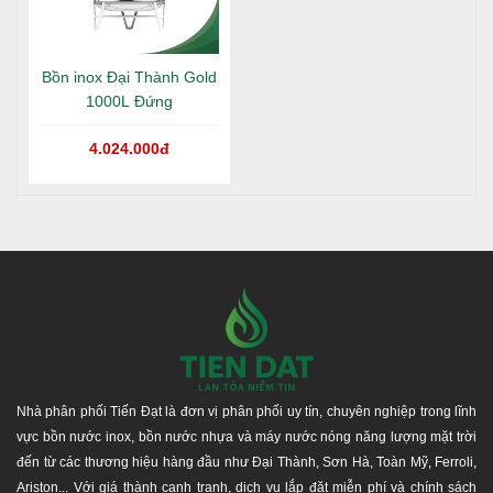
Bồn inox Đại Thành Gold
1000L Đứng
4.024.000đ
Hotline tư vấn:
1800 646486
(miễn phí)
Hãy liên hệ chúng tôi để nhận được tư vấn miễn phí
và giá ưu đãi!
Nhà phân phối Tiến Đạt là đơn vị phân phối uy tín, chuyên nghiệp trong lĩnh
vực bồn nước inox, bồn nước nhựa và máy nước nóng năng lượng mặt trời
đến từ các thương hiệu hàng đầu như Đại Thành, Sơn Hà, Toàn Mỹ, Ferroli,
Ariston... Với giá thành cạnh tranh, dịch vụ lắp đặt miễn phí và chính sách