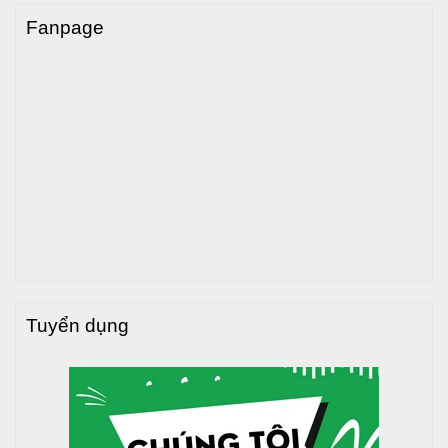
Fanpage
>>> Xem thêm
:
Bồn nước inox Trường Tuyền nằm giá
tốt tại đây
3. Hướng dẫn lắp đặt bồn nước
inox Trường Tuyền 1500L đứng
-
1140mm
Tuyển dụng
Việc lắp đặt
bồn nước
inox đúng kỹ thuật giúp đảm bảo an
toàn, tăng tuổi thọ và hiệu quả sử dụng. Dưới đây là hướng
dẫn từng bước chi tiết:
Bước 1: Điều kiện lắp đặt