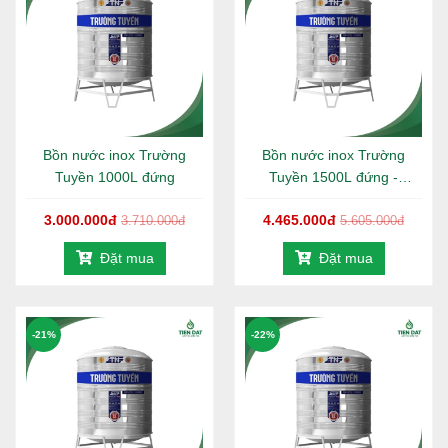
dụng nước sinh hoạt hằng ngày của hộ gia đình từ 4
- 6 người.
Chất liệu:
Bồn được sản xuất từ inox SUS 304 cao
cấp, có khả năng chống gỉ sét, chống ăn mòn hiệu
quả, giúp nguồn nước luôn sạch, an toàn cho sức
khỏe người sử dụng.
Thiết kế:
Kiểu dáng đứng gọn gàng, chắc chắn, tối
Bồn nước inox Trường
Bồn nước inox Trường
ưu diện tích lắp đặt; bề mặt inox sáng bóng, mang
Tuyền 1000L đứng
Tuyền 1500L đứng -
lại tính thẩm mỹ cao cho khu vực sử dụng.
960mm
3.000.000đ
4.465.000đ
3.710.000đ
5.605.000đ
Thân bồn:
Thiết kế đa gân tăng cứng, giúp bồn chịu
lực tốt, hạn chế móp méo và biến dạng trong quá
Đặt mua
Đặt mua
trình sử dụng lâu dài.
Chân đế:
Kết cấu inox dày dặn, vững chãi, đảm bảo
độ ổn định và an toàn khi lắp đặt trên nhiều vị trí
-21%
khác nhau.
-22%
Công nghệ sản xuất:
Bồn được sản xuất theo công
nghệ tiên tiến loại bỏ hoàn toàn mối hàn và điểm nối
giữa cổ và thân bồn, giúp tăng độ kín, ngăn ngừa rò
rỉ