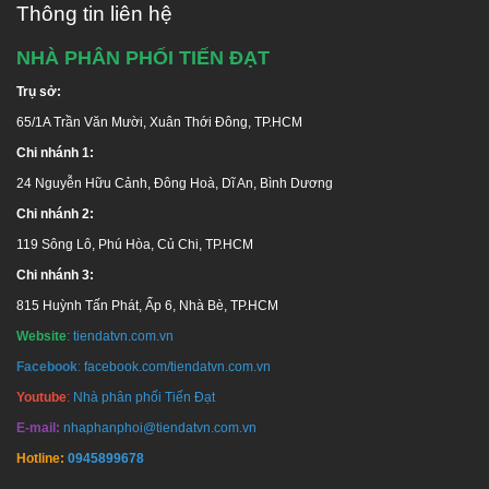
Thông tin liên hệ
NHÀ PHÂN PHỐI TIẾN ĐẠT
Trụ sở:
Hotline tư vấn:
1800 646486
(miễn phí)
65/1A Trần Văn Mười, Xuân Thới Đông, TP.HCM
Hãy liên hệ chúng tôi để nhận được tư vấn miễn phí
Chi nhánh 1:
và giá ưu đãi!
24 Nguyễn Hữu Cảnh, Đông Hoà, Dĩ An, Bình Dương
Chi nhánh 2:
119 Sông Lô, Phú Hòa, Củ Chi, TP.HCM
Chi nhánh 3:
815 Huỳnh Tấn Phát, Ấp 6, Nhà Bè, TP.HCM
Website
:
tiendatvn.com.vn
Facebook
:
facebook.com/tiendatvn.com.vn
Youtube
:
Nhà phân phối Tiến Đạt
HỆ THỐNG PHÂN PHỐI HÀNG ĐẦU UY TÍN - CHUYÊN
E-mail:
nhaphanphoi@tiendatvn.com.vn
NGHIỆP TẠI TP. HCM
Hotline:
0945899678