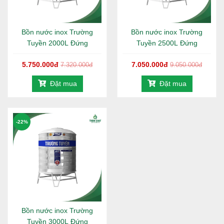
Bảo hành:
Sản phẩm 5 năm, bảo trì 12 năm chính
hãng Trường Tuyền.
Bồn nước inox Trường
Bồn nước inox Trường
___________________________________
Tuyền 2000L Đứng
Tuyền 2500L Đứng
1. Chi tiết bồn nước inox Trường Tuyền
5.750.000đ
7.050.000đ
7.320.000đ
9.050.000đ
1500L đứng
- 1140mm
Đặt mua
Đặt mua
Bồn nước
inox Trường Tuyền đứng 1500L - 1140mm –
Giải pháp lưu trữ nước lý tưởng cho doanh nghiệp, khách
sạn, trường học... Sản phẩm được chế tạo từ chất liệu inox
-22%
dày, bền bỉ theo thời gian, chống gỉ sét hiệu quả. Bảo hành
chính hãng 5 năm và hỗ trợ bảo trì lên đến 12 năm, đảm
bảo an tâm sử dụng dài lâu.
Bồn nước
inox Toàn Mỹ Trường Tuyền 1500L đứng -
1140mm với công nghệ tiên tiến mà Toàn Mỹ cải tiến và áp
dụng; đã giúp bồn inox loại bỏ hoàn toàn đường hàn, các
vết ghép nối cổ với thân bồn. Chất liệu inox SUS 304 đảm
Bồn nước inox Trường
bảo vệ sinh an toàn thực phẩm cho người dùng. Bồn inox
Tuyền 3000L Đứng