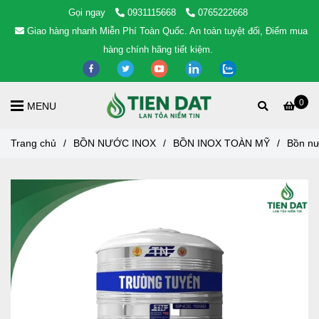
Gọi ngay
0931115668
0765222668
Giao hàng nhanh Miễn Phí Toàn Quốc. An toàn tuyệt đối, Điểm mua
hàng chính hãng tiết kiệm.
0
MENU
Trang chủ
/
BỒN NƯỚC INOX
/
BỒN INOX TOÀN MỸ
/
Bồn nư