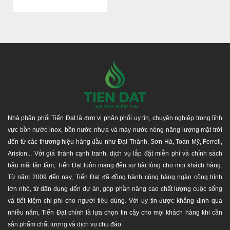
4. Dịch vụ và hậu mãi
Nhà phân phối Tiến Đạt với hệ thống phân phối hàng đầu,
uy tín - chuyên nghiệp tại TP. Hồ Chí Minh, Bình Dương,
Đồng Nai, Long An, Tây Ninh... và các tỉnh lân cận. Chúng
tôi luôn mang lại nhiều giá trị nhất, lợi ích cho quý khách
hàng khi mua và sử dụng sản phẩm của công ty chúng tôi,
như giao hàng nhanh chóng, hàng đúng chất lượng, an
Nhà phân phối Tiến Đạt là đơn vị phân phối uy tín, chuyên nghiệp trong lĩnh
toàn tuyệt đối, giá khuyến mãi và ưu đãi công trình công
vực bồn nước inox, bồn nước nhựa và máy nước nóng năng lượng mặt trời
nghiệp. Là lựa chọn tốt nhất cho Quý khách hàng khi mua,
đến từ các thương hiệu hàng đầu như Đại Thành, Sơn Hà, Toàn Mỹ, Ferroli,
sử dụng sản phẩm tại đây.
Ariston... Với giá thành cạnh tranh, dịch vụ lắp đặt miễn phí và chính sách
Thời gian bảo hành chính hãng: 12 năm
hậu mãi tận tâm, Tiến Đạt luôn mang đến sự hài lòng cho mọi khách hàng.
Chính hãng - Đúng chất lượng, cam kết bồi thường
Từ năm 2009 đến nay, Tiến Đạt đã đồng hành cùng hàng ngàn công trình
100% giá trị đơn hàng nếu giao hàng không chính
lớn nhỏ, từ dân dụng đến dự án, góp phần nâng cao chất lượng cuộc sống
hãng.
và tiết kiệm chi phí cho người tiêu dùng. Với uy tín được khẳng định qua
Đảm bảo chăm sóc từ đội ngũ nhân viên kĩ thuật và
nhiều năm, Tiến Đạt chính là lựa chọn tin cậy cho mọi khách hàng khi cần
bán hàng trong và sau quá trình sử dụng sản phẩm.
sản phẩm chất lượng và dịch vụ chu đáo.