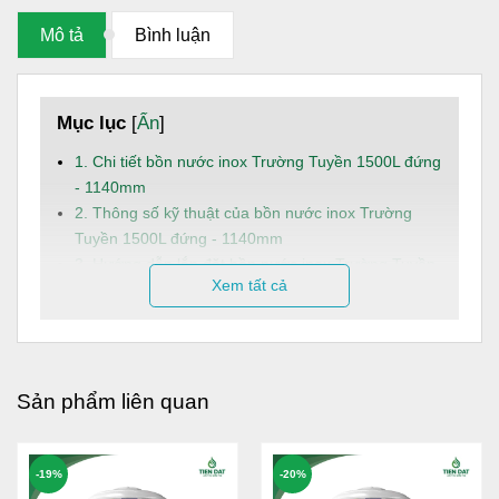
Mô tả
Bình luận
Mục lục
[
Ẩn
]
1. Chi tiết bồn nước inox Trường Tuyền 1500L đứng
- 1140mm
2. Thông số kỹ thuật của bồn nước inox Trường
Tuyền 1500L đứng - 1140mm
3. Hướng dẫn lắp đặt bồn nước inox Trường Tuyền
Xem tất cả
1500L đứng - 1140mm
4. Dịch vụ và hậu mãi
Bồn nước
inox Toàn Mỹ Trường Tuyền 1500L đứng -
1140mm là giải pháp trữ nước sinh hoạt an toàn, bền bỉ và
Sản phẩm liên quan
tiện lợi, phù hợp cho các hộ gia đình hoặc công trình dân
dụng có nhu cầu sử dụng nước ổn định mỗi ngày.
-19%
-20%
Dung tích:
1500L, đáp ứng linh hoạt nhu cầu sử