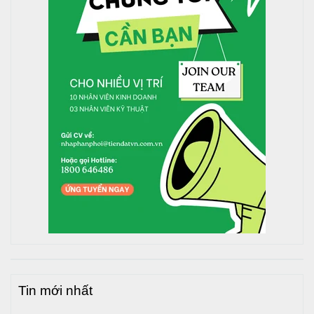
Chọn vị trí mặt phẳng, chắc chắn, chịu được tải
trọng của bồn khi đầy nước.
Đảm bảo phần chân đế tiếp xúc tốt với mặt phẳng cố
định.
Tránh lắp đặt gần đường điện, cây lớn hoặc sát mép
tường để đảm bảo an toàn.
Bước 2: Chuẩn bị dụng cụ lắp đặt
Dụng cụ cần thiết: kìm điện, kìm mỏ vịt, kìm nước,
cút kép mang sông, cờ lê, băng tan, tua vít, ốc vít,
keo dán (hoặc máy hàn nhiệt).
Chuẩn bị sẵn linh kiện phụ kiện cần thiết để thuận
tiện khi lắp đặt.
Bước 3: Kiểm tra sản phẩm và tem bảo hành
Xác nhận bồn nước inox Toàn Mỹ chính hãng với
Tin mới nhất
logo dập nổi trên nắp bồn.
Kiểm tra tem bảo hành để đảm bảo quyền lợi khi sử