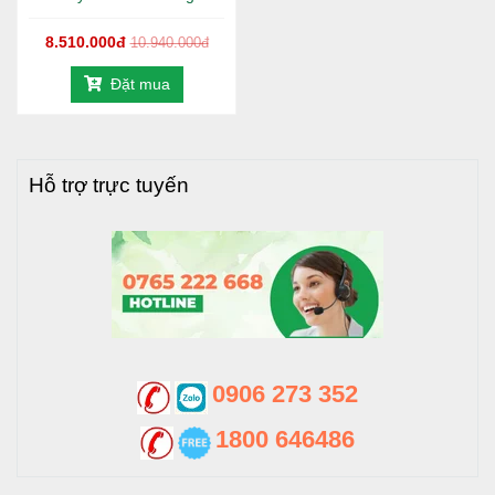
chứa nước Trường Tuyền có thiết kế sang trọng, bền vững
và chất lượng.
8.510.000đ
10.940.000đ
Không nên lắp đặt bồn nước ở mép trần, mép lan can, bề
Đặt mua
mặt không chịu được trọng lực. Nên lắp đặt bồn ở nơi có vị
trí bằng phẳng, nền vững chắc.
Chất liệu Inox SUS 304 đảm bảo an toàn vệ sinh thực
Hỗ trợ trực tuyến
phẩm cho người dùng. Bồn nước inox Trường Tuyền chỉ
thích hợp cho nguồn nước sạch, không thích hợp sử dụng
cho nơi nhiễm phèn; nhiễm mặn. Tìm hiểu thêm về ưu và
nhược điểm giữa bồn inox và bồn nhựa.
2. Thông số kỹ thuật của bồn nước
0906 273 352
inox Trường Tuyền 1500L đứng
-
1140mm
1800 646486