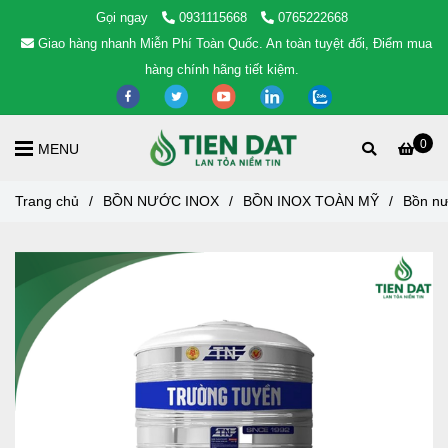
Gọi ngay
0931115668
0765222668
Giao hàng nhanh Miễn Phí Toàn Quốc. An toàn tuyệt đối, Điểm mua
hàng chính hãng tiết kiệm.
0
MENU
Trang chủ
/
BỒN NƯỚC INOX
/
BỒN INOX TOÀN MỸ
/
Bồn nư