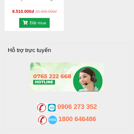
chứa nước Trường Tuyền có thiết kế sang trọng, bền vững
và chất lượng.
8.510.000đ
10.940.000đ
Không nên lắp đặt bồn nước ở mép trần, mép lan can, bề
Đặt mua
mặt không chịu được trọng lực. Nên lắp đặt bồn ở nơi có vị
trí bằng phẳng, nền vững chắc.
Chất liệu Inox SUS 304 đảm bảo an toàn vệ sinh thực
Hỗ trợ trực tuyến
phẩm cho người dùng. Bồn nước inox Trường Tuyền chỉ
thích hợp cho nguồn nước sạch, không thích hợp sử dụng
cho nơi nhiễm phèn; nhiễm mặn. Tìm hiểu thêm về ưu và
nhược điểm giữa bồn inox và bồn nhựa.
2. Thông số kỹ thuật của bồn nước
0906 273 352
inox Trường Tuyền 1500L đứng
- 960mm
1800 646486