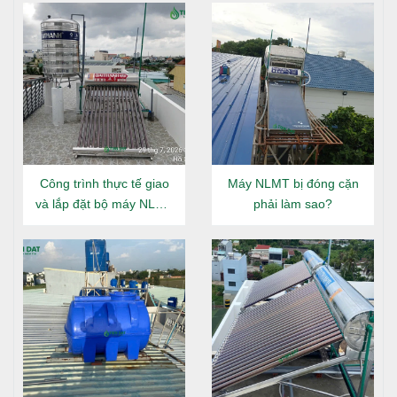
Đặt chân đế vào vị trí lắp đặt trên mặt phẳng, đảm
bảo các chân tiếp xúc đồng đều.
Chỉnh chân đế song song và thẳng đứng trước khi
đặt bồn lên.
Bước 5: Lắp bồn nước vào chân đế
Một tay giữ bồn, một tay ấn nhẹ phần gân đơn để
khớp chặt bồn với chân đế.
Công trình thực tế giao
Máy NLMT bị đóng cặn
Đảm bảo gân đơn khít đều xung quanh chân bồn để
và lắp đặt bộ máy NLMT
phải làm sao?
tăng độ vững chắc.
Đại Thành Gold 160L tại
Đông Hưng Thuận
Bước 6: Xiết chặt các đầu nối
Sử dụng kìm mỏ vịt, kìm nước để xiết chặt các đầu
nước vào, nước ra và xả cạn.
Xoay ngược chiều kim đồng hồ đến khi chặt ren để
tránh rò rỉ.
Bước 7: Cố định chân đế với nền