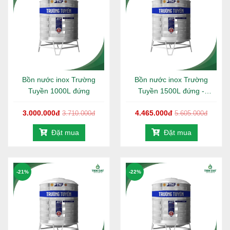
dụng nước sinh hoạt hằng ngày của hộ gia đình từ 4
- 6 người.
Chất liệu:
Bồn được sản xuất từ inox SUS 304 cao
cấp, có khả năng chống gỉ sét, chống ăn mòn hiệu
quả, giúp nguồn nước luôn sạch, an toàn cho sức
khỏe người sử dụng.
Thiết kế:
Kiểu dáng đứng gọn gàng, chắc chắn, tối
Bồn nước inox Trường
Bồn nước inox Trường
ưu diện tích lắp đặt; bề mặt inox sáng bóng, mang
Tuyền 1000L đứng
Tuyền 1500L đứng -
lại tính thẩm mỹ cao cho khu vực sử dụng.
1140mm
3.000.000đ
4.465.000đ
3.710.000đ
5.605.000đ
Thân bồn:
Thiết kế đa gân tăng cứng, giúp bồn chịu
lực tốt, hạn chế móp méo và biến dạng trong quá
Đặt mua
Đặt mua
trình sử dụng lâu dài.
Chân đế:
Kết cấu inox dày dặn, vững chãi, đảm bảo
độ ổn định và an toàn khi lắp đặt trên nhiều vị trí
-21%
khác nhau.
-22%
Công nghệ sản xuất:
Bồn được sản xuất theo công
nghệ tiên tiến loại bỏ hoàn toàn mối hàn và điểm nối
giữa cổ và thân bồn, giúp tăng độ kín, ngăn ngừa rò
rỉ