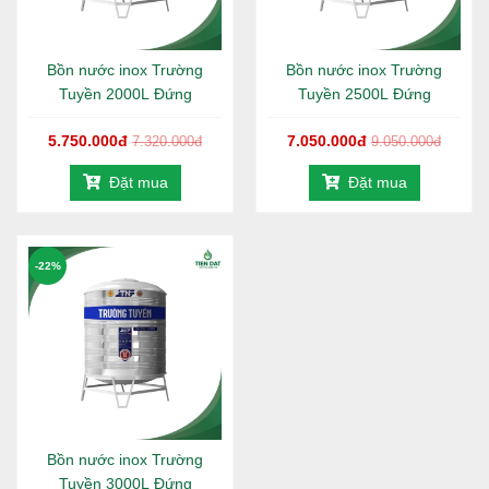
Bảo hành:
Sản phẩm 5 năm, bảo trì 12 năm chính
hãng Trường Tuyền.
Bồn nước inox Trường
Bồn nước inox Trường
___________________________________
Tuyền 2000L Đứng
Tuyền 2500L Đứng
1. Chi tiết bồn nước inox Trường Tuyền
5.750.000đ
7.050.000đ
7.320.000đ
9.050.000đ
1500L đứng
- 960mm
Đặt mua
Đặt mua
Bồn nước
inox Trường Tuyền đứng 1500L - 960mm – Giải
pháp lưu trữ nước lý tưởng cho doanh nghiệp, khách sạn,
trường học... Sản phẩm được chế tạo từ chất liệu inox dày,
-22%
bền bỉ theo thời gian, chống gỉ sét hiệu quả. Bảo hành
chính hãng 5 năm và hỗ trợ bảo trì lên đến 12 năm, đảm
bảo an tâm sử dụng dài lâu.
Bồn nước
inox Toàn Mỹ Trường Tuyền 1500L đứng -
960mm với công nghệ tiên tiến mà Toàn Mỹ cải tiến và áp
dụng; đã giúp bồn inox loại bỏ hoàn toàn đường hàn, các
vết ghép nối cổ với thân bồn. Chất liệu inox SUS 304 đảm
Bồn nước inox Trường
bảo vệ sinh an toàn thực phẩm cho người dùng. Bồn inox
Tuyền 3000L Đứng