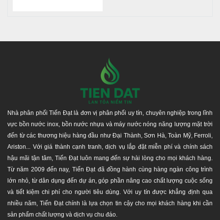
Nhà phân phối Tiến Đạt với hệ thống phân phối hàng đầu,
uy tín - chuyên nghiệp tại TP. Hồ Chí Minh, Bình Dương,
Đồng Nai, Long An, Tây Ninh... và các tỉnh lân cận. Chúng
tôi luôn mang lại nhiều giá trị nhất, lợi ích cho quý khách
hàng khi mua và sử dụng sản phẩm của công ty chúng tôi,
như giao hàng nhanh chóng, hàng đúng chất lượng, an
toàn tuyệt đối, giá khuyến mãi và ưu đãi công trình công
nghiệp. Là lựa chọn tốt nhất cho Quý khách hàng khi mua,
sử dụng sản phẩm tại đây.
Nhà phân phối Tiến Đạt là đơn vị phân phối uy tín, chuyên nghiệp trong lĩnh
vực bồn nước inox, bồn nước nhựa và máy nước nóng năng lượng mặt trời
Thời gian bảo hành chính hãng: 12 năm
đến từ các thương hiệu hàng đầu như Đại Thành, Sơn Hà, Toàn Mỹ, Ferroli,
Chính hãng - Đúng chất lượng, cam kết bồi thường
Ariston... Với giá thành cạnh tranh, dịch vụ lắp đặt miễn phí và chính sách
100% giá trị đơn hàng nếu giao hàng không chính
hậu mãi tận tâm, Tiến Đạt luôn mang đến sự hài lòng cho mọi khách hàng.
hãng.
Từ năm 2009 đến nay, Tiến Đạt đã đồng hành cùng hàng ngàn công trình
Đảm bảo chăm sóc từ đội ngũ nhân viên kĩ thuật và
lớn nhỏ, từ dân dụng đến dự án, góp phần nâng cao chất lượng cuộc sống
bán hàng trong và sau quá trình sử dụng sản phẩm.
và tiết kiệm chi phí cho người tiêu dùng. Với uy tín được khẳng định qua
Đăt hàng ngay để chúng tôi phục vụ tốt nhất cho Quý
nhiều năm, Tiến Đạt chính là lựa chọn tin cậy cho mọi khách hàng khi cần
khách Hotline: 0917944699. Cảm ơn quý khách!
sản phẩm chất lượng và dịch vụ chu đáo.