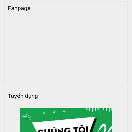
Fanpage
>>> Xem thêm
:
Bồn nước inox Trường Tuyền nằm giá
tốt tại đây
3. Hướng dẫn lắp đặt bồn nước
inox Trường Tuyền 1500L đứng
- 960mm
Việc lắp đặt
bồn nước
inox đúng kỹ thuật giúp đảm bảo an
toàn, tăng tuổi thọ và hiệu quả sử dụng. Dưới đây là hướng
Tuyển dụng
dẫn từng bước chi tiết:
Bước 1: Điều kiện lắp đặt
Chọn vị trí mặt phẳng, chắc chắn, chịu được tải
trọng của bồn khi đầy nước.