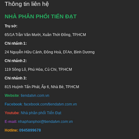
Thông tin liên hệ
Hotline tư vấn:
1800 646486
(miễn phí)
NHÀ PHÂN PHỐI TIẾN ĐẠT
Hãy liên hệ chúng tôi để nhận được tư vấn miễn phí
Trụ sở:
và giá ưu đãi!
65/1A Trần Văn Mười, Xuân Thới Đông, TP.HCM
Chi nhánh 1:
24 Nguyễn Hữu Cảnh, Đông Hoà, Dĩ An, Bình Dương
Chi nhánh 2:
119 Sông Lô, Phú Hòa, Củ Chi, TP.HCM
Chi nhánh 3:
815 Huỳnh Tấn Phát, Ấp 6, Nhà Bè, TP.HCM
Website
:
tiendatvn.com.vn
HỆ THỐNG PHÂN PHỐI HÀNG ĐẦU UY TÍN - CHUYÊN
Facebook
:
facebook.com/tiendatvn.com.vn
NGHIỆP TẠI TP. HCM
Youtube
:
Nhà phân phối Tiến Đạt
GIAO HÀNG MIỄN PHÍ TOÀN QUỐC
E-mail:
nhaphanphoi@tiendatvn.com.vn
Hotline:
0945899678
Trụ sở:
65 Trần Văn Mười, Hóc Môn, TP.HCM