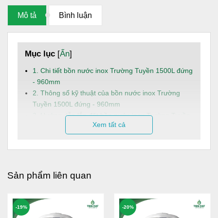
Mô tả
Bình luận
Mục lục
[
Ẩn
]
1. Chi tiết bồn nước inox Trường Tuyền 1500L đứng
- 960mm
2. Thông số kỹ thuật của bồn nước inox Trường
Tuyền 1500L đứng - 960mm
3. Hướng dẫn lắp đặt bồn nước inox Trường Tuyền
Xem tất cả
1500L đứng - 960mm
4. Dịch vụ và hậu mãi
Bồn nước
inox Toàn Mỹ Trường Tuyền 1500L đứng -
960mm là giải pháp trữ nước sinh hoạt an toàn, bền bỉ và
Sản phẩm liên quan
tiện lợi, phù hợp cho các hộ gia đình hoặc công trình dân
dụng có nhu cầu sử dụng nước ổn định mỗi ngày.
-19%
-20%
Dung tích:
1500L, đáp ứng linh hoạt nhu cầu sử