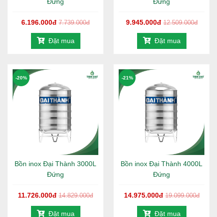
Đứng
Đứng
6.196.000đ
9.945.000đ
Hotline tư vấn:
1800 646486
(miễn phí)
7.739.000đ
12.509.000đ
Đặt mua
Đặt mua
ĐẶC ĐIỂM NỔI BẬT
-20%
-21%
Tập đoàn Tân Á Đại Thành là cơ sở nhận được chứng
nhận kỷ lục Việt Nam, chính là tập đoàn sản xuất máy
nước nóng năng lượng mặt trời và các sản phẩm bồn nước
lớn nhất Việt Nam. Độ phủ sóng của các sản phẩm đặt đến
70% thị trường tại Việt Nam vào năm 2018. Sở hữu những
Hệ thống phân phối chính hãng lớn nhất, cam kết tuyệt đối
an toàn, đảm bảo các quyền lợi tốt nhất cho Khách hàng.
Bồn inox Đại Thành 3000L
Bồn inox Đại Thành 4000L
Các sản phẩm bồn nước từ thương hiệu Tân Á Đại Thành
Đứng
Đứng
nói chung và
bồn inox Đại Thành
2000L đứng nói riêng
còn sở hữu rất nhiều ưu điểm mà hiếm có doanh nghiệp
11.726.000đ
14.975.000đ
14.829.000đ
19.099.000đ
sản xuất cùng lĩnh vực làm được. Đó chính là những lợi
thế:
Đặt mua
Đặt mua