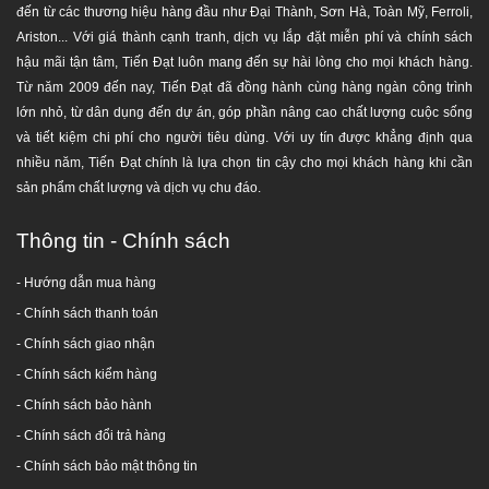
đến từ các thương hiệu hàng đầu như Đại Thành, Sơn Hà, Toàn Mỹ, Ferroli,
lắp đặt trở nên nhanh chóng và thuận tiện.
Ariston... Với giá thành cạnh tranh, dịch vụ lắp đặt miễn phí và chính sách
hậu mãi tận tâm, Tiến Đạt luôn mang đến sự hài lòng cho mọi khách hàng.
Từ năm 2009 đến nay, Tiến Đạt đã đồng hành cùng hàng ngàn công trình
HƯỚNG DẪN LẮP ĐẶT
lớn nhỏ, từ dân dụng đến dự án, góp phần nâng cao chất lượng cuộc sống
và tiết kiệm chi phí cho người tiêu dùng. Với uy tín được khẳng định qua
Nên lắp đặt trên mặt phẳng hoặc trên nền bê tông
nhiều năm, Tiến Đạt chính là lựa chọn tin cậy cho mọi khách hàng khi cần
vững chắc.
sản phẩm chất lượng và dịch vụ chu đáo.
Chịu lực ít nhất gấp 4 lần tải trọng của bồn chứa
nước (tốt nhất nên lựa chọn các khu vực bên trên
Thông tin - Chính sách
dầm chịu lực cho trần nhà).
Không nên lắp đặt gần mép lan can, sát tường hoặc
- Hướng dẫn mua hàng
gần lối đi lại, tránh lắp đặt tại nơi có nhiều người qua
-
Chính sách thanh toán
lại.
- Chính sách giao nhận
Bồn nước cần được định vị bằng bulông sao cho
- Chính sách kiểm hàng
thật vững chắc giữa chân với nền nhà và phải dùng
lắp bulông để liên kết giữa chân và thân bồn.
-
Chính sách bảo hành
Sẽ tốt hơn nếu như có thể bố trí tường hoặc bờ bao
-
Chính sách đổi trả hàng
xung quanh vị trí đặt bồn nước (không cần quá cao,
-
Chính sách bảo mật thông tin
khoảng 1/3 chiều cao của thân bồn).