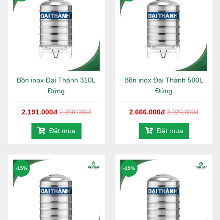
Dung tích:
2000L, đáp ứng tốt nhu cầu cho mọi gia
đình từ 4 - 6 người sử dụng nước hằng ngày.
Chất liệu:
Bồn được sản xuất từ inox SUS 304 cao
cấp, chống gỉ sét, chống ăn mòn hiệu quả, đảm bảo
nguồn nước luôn sạch và an toàn cho sức khỏe
người dùng.
Thiết kế:
Kiểu dáng đứng gọn gàng, chắc chắn, tiết
Bồn inox Đại Thành 310L
Bồn inox Đại Thành 500L
kiệm diện tích lắp đặt; bề mặt sáng bóng, mang lại
Đứng
Đứng
tính thẩm mỹ cao cho không gian sử dụng.
2.191.000đ
2.666.000đ
2.268.000đ
3.029.000đ
Thân bồn:
Thiết kế đa gân tăng cứng theo tiêu
chuẩn Đại Thành, giúp bồn chịu lực tốt, hạn chế móp
Đặt mua
Đặt mua
méo và biến dạng trong quá trình sử dụng lâu dài.
Chân đế:
Inox dày dặn, kết cấu vững chãi, đảm bảo
độ ổn định và an toàn khi lắp đặt trên nhiều vị trí
-15%
khác nhau.
-19%
Sản xuất:
Ứng dụng công nghệ hàn lăn tự động tiên
tiến trên dây chuyền hiện đại, mối hàn đều – kín –
chắc, hạn chế rò rỉ hiệu quả.
Bảo hành:
Chính hãng 12 năm Đại Thành.