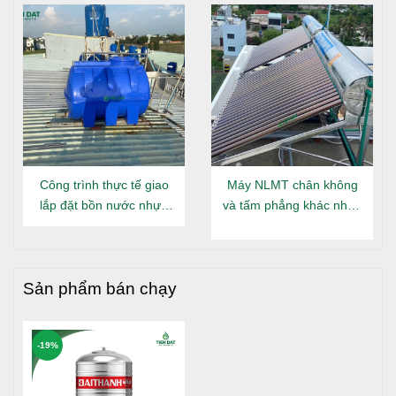
Đông Hưng Thuận
Công trình thực tế giao
Máy NLMT chân không
lắp đặt bồn nước nhựa
và tấm phẳng khác nhau
Đại Thành Gold nằm tại
gì?
Bồn nước inox Đại Thành chính hãng với 2 dạng đứng,
Long An
nằm
Sản phẩm bán chạy
>>> Tham khảo thêm
:
Máy nước nóng năng lượng mặt
trời Đại Thành
-19%