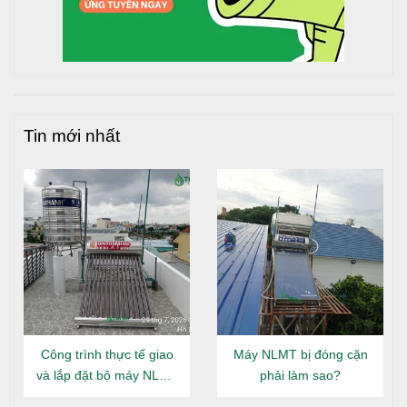
Tân Á Đại Thành chính là nhà sản xuất bồn nước hàng
đầu Việt Nam, cũng vì thế, các sản phẩm đều sở hữu chất
lượng hàng đầu thị trường bồn Inox Việt Nam, đạt các
chuẩn mực về:
Dung tích chính xác
Tin mới nhất
Độ dày chuẩn
Nguyên liệu chính phẩm theo tiêu chuẩn Nhật Bản
SUS – 304
Đạt tiêu chuẩn vệ sinh an toàn sức khỏe, cho phép
chứa nước sinh hoạt
Sản xuất theo hệ thống quản lý chất lượng Quốc
Tế ISO 9001 : 2008 và ISO 9001 : 2015
Sản phẩm bảo hành 12 năm chính hãng
Công trình thực tế giao
Máy NLMT bị đóng cặn
và lắp đặt bộ máy NLMT
phải làm sao?
Đại Thành Gold 160L tại