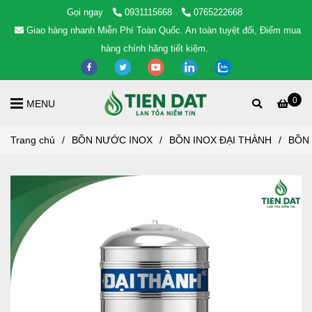
Gọi ngay
0931115668
0765222668
Giao hàng nhanh Miễn Phí Toàn Quốc. An toàn tuyệt đối, Điểm mua
hàng chính hãng tiết kiệm.
0
MENU
Trang chủ
/
BỒN NƯỚC INOX
/
BỒN INOX ĐẠI THÀNH
/
BỒN 