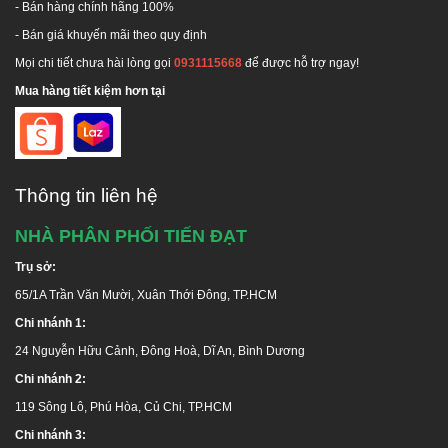
- Bán hàng chính hãng 100%
Đối với những khu vực cao như tháp nước, bồn chứa
- Bán giá khuyến mãi theo quy định
nước Đại Thành đứng nên trang bị thêm dây đai để
giữ chặt các phía của bồn, đề phòng gió bão.
Mọi chi tiết chưa hài lòng gọi
0931115668
để được hỗ trợ ngay!
Nắp bồn nước nên được đậy kín để tránh bụi bẩn và
Mua hàng tiết kiệm hơn tại
vật lạ rơi vào, làm ô nhiễm nguồn nước (đậy xong bẻ
cong tai khóa để tránh bị bật).
Thông tin liên hệ
HƯỚNG DẪN BẢO TRÌ
NHÀ PHÂN PHỐI TIẾN ĐẠT
Thường xuyên kiểm tra và làm sạch các ống dẫn
Trụ sở:
nước để đảm bảo không bị tắc nghẽn.
65/1A Trần Văn Mười, Xuân Thới Đông, TP.HCM
Định kỳ vệ sinh bồn để loại bỏ cặn bẩn và vi khuẩn
có thể tích tụ.
Chi nhánh 1:
Kiểm tra và sửa chữa kịp thời nếu phát hiện hư
24 Nguyễn Hữu Cảnh, Đông Hoà, Dĩ An, Bình Dương
hỏng.
Chi nhánh 2:
119 Sông Lô, Phú Hòa, Củ Chi, TP.HCM
Chi nhánh 3: