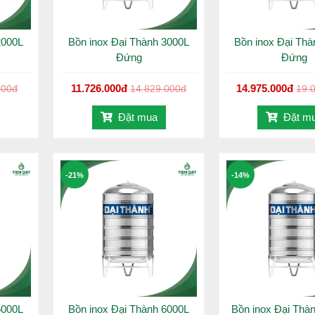
2000L
Bồn inox Đại Thành 3000L
Bồn inox Đại Thà
Đứng
Đứng
11.726.000đ
14.975.000đ
000đ
14.829.000đ
19.
Đặt mua
Đặt m
-21%
-14%
5000L
Bồn inox Đại Thành 6000L
Bồn inox Đại Thà