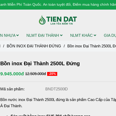
anh Miễn Phí Toàn Quốc. An toàn tuyệt đối, Điểm mua hàng chính hãng
N NHỰA
NLMT ĐẠI THÀNH
NLMT KHÁC
GIA 
H
/
BỒN INOX ĐẠI THÀNH ĐỨNG
/
Bồn inox Đại Thành 2500L 
Bồn inox Đại Thành 2500L Đứng
9.945.000đ
12.509.000đ
-20%
Mã sản phẩm:
BNDT2500lD
Bồn nước inox Đại Thành 2500L đứng là sản phẩm Cao Cấp của Tậ
Á Đại Thành.