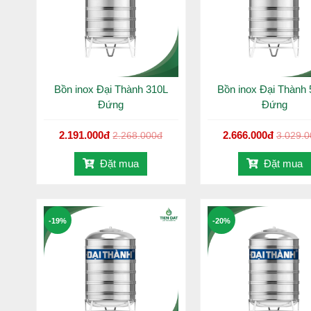
Thiết kế:
Kiểu dáng đứng gọn gàng, chắc chắn, ti
không gian sử dụng.
Thân bồn:
Thiết kế đa gân tăng cứng theo tiêu ch
trình sử dụng lâu dài.
Chân đế:
Inox dày dặn, kết cấu vững chãi, đảm bảo đ
Bồn inox Đại Thành 310L
Bồn inox Đại Thành
Sản xuất:
Ứng dụng công nghệ hàn lăn tự động tiên
Đứng
Đứng
quả.
Bảo hành:
Chính hãng 12 năm Đại Thành.
2.191.000đ
2.666.000đ
2.268.000đ
3.029.
Đặt mua
Đặt mua
-19%
-20%