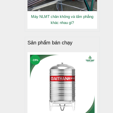
Máy NLMT chân không và tấm phẳng
khác nhau gì?
uẩn nước
Sản phẩm bán chạy
bồn. Điều
n tâm hơn
-19%