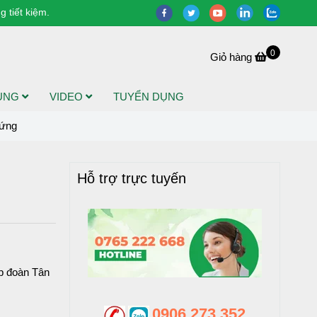
 tiết kiệm.
0
Giỏ hàng
DỤNG
VIDEO
TUYỂN DỤNG
Đứng
Hỗ trợ trực tuyến
p đoàn Tân
0906 273 352