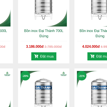
ết kiệm diện tích lắp đặt; bề mặt sáng bóng, mang lại tính thẩm m
uẩn Đại Thành, giúp bồn chịu lực tốt, hạn chế móp méo và biến dạng 
ộ ổn định và an toàn khi lắp đặt trên nhiều vị trí khác nhau.
 500L
Bồn inox Đại Thành 700L
Bồn inox Đại Thà
 tiến trên dây chuyền hiện đại, mối hàn đều – kín – chắc, hạn chế r
Đứng
Đứng
3.186.000đ
4.024.000đ
000đ
3.785.000đ
4.9
Đặt mua
Đặt m
-20%
-21%