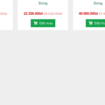
Đứng
Đứng
ư vấn:
1800 646486
(miễn phí)
22.356.000đ
40.900.000đ
.000đ
28.539.000đ
47.
Đặt mua
Đặt m
ận kỷ lục Việt Nam, chính là tập đoàn sản xuất máy nước nóng n
Độ phủ sóng của các sản phẩm đặt đến 70% thị trường tại Việt Na
nhất, cam kết tuyệt đối an toàn, đảm bảo các quyền lợi tốt nhất 
ành nói chung và
bồn inox Đại Thành
2500L đứng nói riêng còn s
nh vực làm được. Đó chính là những lợi thế:
n xuất từ inox SUS 304 không gỉ, rất bền và có tuổi thọ rất cao, 
và ngoài bình thường xuyên.
dây chuyền sản xuất sử dụng công nghệ hàn lăn tiến tiến, áp dụng
gỉ SUS 304 siêu bền đảm bảo vệ sinh cho nguồn nước và sức khỏe của