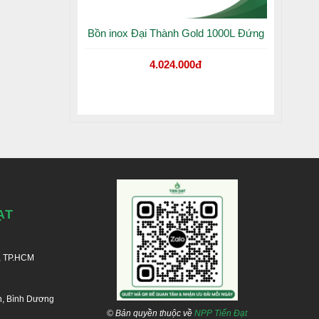
Bồn inox Đại Thành Gold 1000L Đứng
4.024.000đ
 của công
hao và co
ủa khách
ẠT
, TP.HCM
n, Bình Dương
© Bản quyền thuộc về
NPP Tiến Đạt