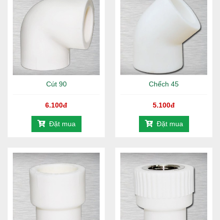
TP.HCM
Kho Quận 8:
Phạm Hùng, Q.8, TP.HCM
Hotline:
1800 646486 (
miễn phí
)
-
028 668 35 368
Cút 90
Chếch 45
6.100đ
5.100đ
Đặt mua
Đặt mua