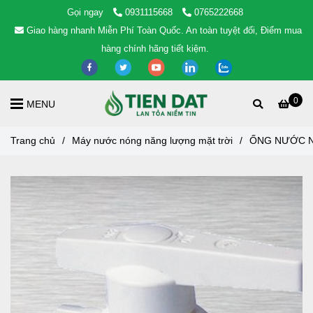
Gọi ngay
0931115668
0765222668
Giao hàng nhanh Miễn Phí Toàn Quốc. An toàn tuyệt đối, Điểm mua
hàng chính hãng tiết kiệm.
0
MENU
Trang chủ
/
Máy nước nóng năng lượng mặt trời
/
ỐNG NƯỚC N