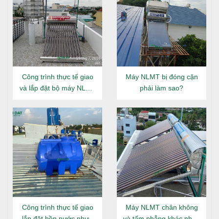
Công trình thực tế giao
Máy NLMT bị đóng cặn
và lắp đặt bộ máy NLMT
phải làm sao?
Đại Thành Gold 160L tại
Đông Hưng Thuận
Công trình thực tế giao
Máy NLMT chân không
lắp đặt bồn nước nhựa
và tấm phẳng khác nhau