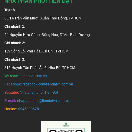
NHÀ PHÂN PHỐI TIẾN ĐẠT
Trụ sở:
65/1A Trần Văn Mười, Xuân Thới Đông, TP.HCM
Chi nhánh 1:
24 Nguyễn Hữu Cảnh, Đông Hoà, Dĩ An, Bình Dương
Chi nhánh 2:
119 Sông Lô, Phú Hòa, Củ Chi, TP.HCM
Chi nhánh 3:
815 Huỳnh Tấn Phát, Ấp 6, Nhà Bè, TP.HCM
Website
:
tiendatvn.com.vn
Facebook
:
facebook.com/tiendatvn.com.vn
Youtube
:
Nhà phân phối Tiến Đạt
E-mail:
nhaphanphoi@tiendatvn.com.vn
Hotline:
0945899678