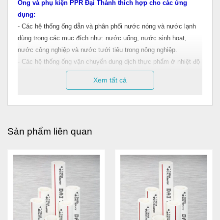
Ống và phụ kiện PPR Đại Thành thích hợp cho các ứng
dụng:
- Các hệ thống ống dẫn và phân phối nước nóng và nước lạnh
dùng trong các mục đích như: nước uống, nước sinh hoạt,
nước công nghiệp và nước tưới tiêu trong nông nghiệp.
- Các hệ thống ống vận chuyển dung dịch thực phẩm ở nhiệt độ
cao và thấp.
Xem tất cả
- Các hệ thống ống dẫn sưởi ấm sàn nhà.
- Các hệ thống ống dẫn hơi, ống dẫn gas trong công nghiệp.
Tính chất hóa học:
- Chịu được nhiều loại hóa chất như: Dung dịch axit, dung dịch
Sản phẩm liên quan
kiềm, dung dịch muối và các loại dung môi yếu.
- Không chịu được các loại axit đậm đặc có tính oxy hóa cao và
các tác nhân halogen.
Tính năng ưu việt:
- Khả năng dẫn nước nóng lên đến 95°C.
- Công nghệ hàn nhiệt và các đầu nối ren được làm bằng đồng
nguyên chất mạ Crôm, đảm bảo các mối nối tuyệt đối kín, độ