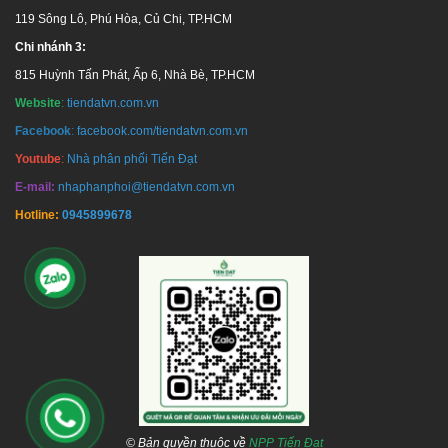
119 Sông Lô, Phú Hòa, Củ Chi, TP.HCM
Chi nhánh 3:
815 Huỳnh Tấn Phát, Ấp 6, Nhà Bè, TP.HCM
Website
:
tiendatvn.com.vn
Facebook
:
facebook.com/tiendatvn.com.vn
Youtube
:
Nhà phân phối Tiến Đạt
E-mail:
nhaphanphoi@tiendatvn.com.vn
Hotline:
0945899678
© Bản quyền thuộc về
NPP Tiến Đạt