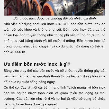
Bồn nước Inox được ưa chuộng đối với nhiều gia đình
Nhờ việc sử dụng chất liệu Inox 304, 316, các bồn nước Inox an
toàn với sức khỏe và không bị gỉ sét. Bồn nước Inox đã thay thế
nhiều loại bồn truyền thống như thùng phi sắt, thùng nhựa, thùng
nhôm, lu, vại bằng sành và bể nước xi măng. Bồn nước Inox có
trọng lượng nhẹ, dễ di chuyển và có dung tích đa dạng có thể lên
đến 40.000 lít.
Ưu điểm bồn nước inox là gì?
Bằng việc thay thế các bồn nước và bể chứa truyền thống gây bất
tiện nên hầu hết các gia đình thành thị ưu tiên sử dụng bồn inox
để phục vụ cuộc sống hằng ngày.
Có thể coi đây là một cải tiến mang tính "cách mạng" vì bồn inox
bảo vệ nguồn nước toàn diện và giảm thiểu tác động từ môi
trường. Các bất tiện như rò rỉ và hư hại từ việc sử dụng bể chứa
bê tông hoàn toàn được giải quyết.