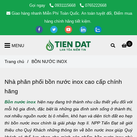
Gọi ngay
0931115668
0765222668
Giao hàng nhanh Miễn Phí Toàn Quốc. An toàn tuyệt đối, Điểm mua
hàng chính hãng tiết kiệm.
0
MENU
Trang chủ
/
BỒN NƯỚC INOX
Nhà phân phối bồn nước inox cao cấp chính
hãng
Bồn nước inox
hiện nay đang trở thành nhu cầu thiết yếu đối với
mỗi hộ gia đình, đặc biệt là những gia đình sinh sống ở thành thị,
nơi nhiều nguồn nước bị ô nhiễm, khô hạn và diện tích đất eo hẹp
thì bồn nước inox chính là giải pháp hợp lí. NPP Tiến Đạt sẽ giới
thiệu cho Quý Khách những thông tin về bồn nước inox giúp Quý