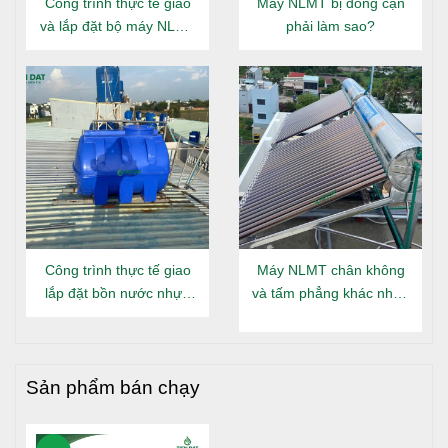
Công trình thực tế giao
Máy NLMT bị đóng cặn
và lắp đặt bộ máy NLMT
phải làm sao?
Đại Thành Gold 160L tại
Đông Hưng Thuận
Công trình thực tế giao
Máy NLMT chân không
lắp đặt bồn nước nhựa
và tấm phẳng khác nhau
Đại Thành Gold nằm tại
gì?
Long An
Sản phẩm bán chạy